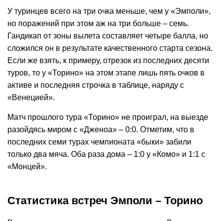
У туринцев всего на три очка меньше, чем у «Эмполи»,
но поражений при этом аж на три больше – семь.
Гандикап от зоны вылета составляет четыре балла, но
сложился он в результате качественного старта сезона.
Если же взять, к примеру, отрезок из последних десяти
туров, то у «Торино» на этом этапе лишь пять очков в
активе и последняя строчка в таблице, наряду с
«Венецией».
Матч прошлого тура «Торино» не проиграл, на выезде
разойдясь миром с «Дженоа» – 0:0. Отметим, что в
последних семи турах чемпионата «быки» забили
только два мяча. Оба раза дома – 1:0 у «Комо» и 1:1 с
«Монцей».
Статистика встреч Эмполи – Торино