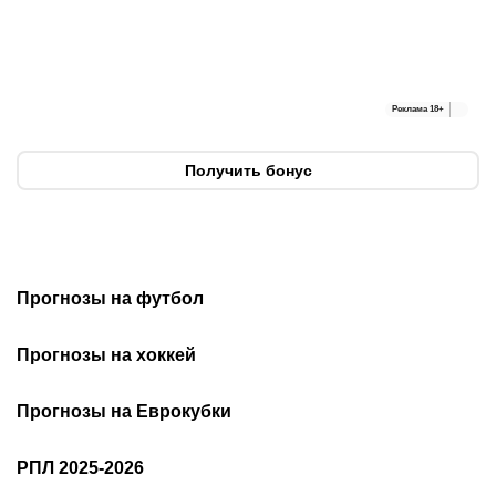
Реклама
18+
Получить бонус
Прогнозы на футбол
Прогнозы на РПЛ
Прогнозы на Бундеслигу
Прогнозы на хоккей
Прогнозы на Лигу 1 (ФНЛ)
Прогнозы на Чемпионат
Ставки на КХЛ 25/26
Прогнозы на АПЛ
Франции
Ставки на Евротур
Прогнозы на Еврокубки
Ставки на НХЛ 25/26
Прогнозы на Ла Лигу
Ставки на МЛС
Прогнозы на ЛЧ 25-26
Конференций
РПЛ 2025-2026
Ставки на Серию А
Прогнозы на ЛЕ 25-26
Прогнозы на Лигу Наций