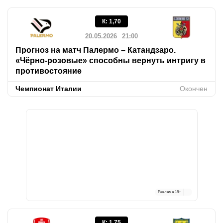
К
:
1,70
20.05.2026
21:00
Прогноз на матч Палермо – Катандзаро.
«Чёрно-розовые» способны вернуть интригу в
противостояние
Чемпионат Италии
Окончен
Реклама
18+
К
:
1,75