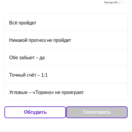
Реклама
18+
Всё пройдет
Никакой прогноз не пройдет
Обе забьют – да
Точный счёт – 1:1
Угловые – «Торино» не проиграет
Обсудить
Голосовать