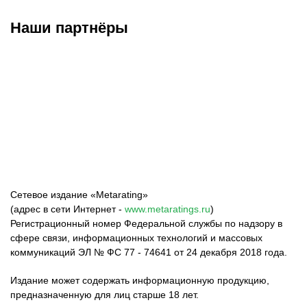
Наши партнёры
ФК «Зенит»
ФК «Спартак»
ФК «Краснодар»
Сетевое издание «Metarating»
(адрес в сети Интернет -
www.metaratings.ru
)
Регистрационный номер Федеральной службы по надзору в
сфере связи, информационных технологий и массовых
коммуникаций ЭЛ № ФС 77 - 74641 от 24 декабря 2018 года.
Издание может содержать информационную продукцию,
предназначенную для лиц старше 18 лет.