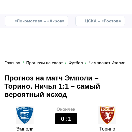
«Локомотив» – «Акрон»
ЦСКА – «Ростов»
Главная
Прогнозы на спорт
Футбол
Чемпионат Италии
Прогноз на матч Эмполи –
Торино. Ничья 1:1 – самый
вероятный исход
Окончен
0
:
1
Эмполи
Торино