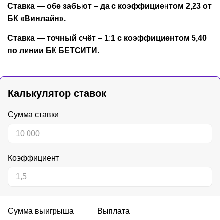
Ставка — обе забьют – да с коэффициентом 2,23 от
БК «Винлайн».
Ставка — точный счёт – 1:1 с коэффициентом 5,40
по линии БК БЕТСИТИ.
Калькулятор ставок
Сумма ставки
Коэффициент
Сумма выигрыша
Выплата