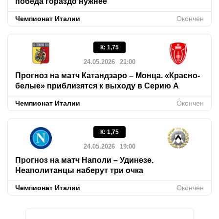
победа гораздо нужнее
Чемпионат Италии
Окончен
К
:
1,75
24.05.2026
21:00
Прогноз на матч Катандзаро – Монца. «Красно-
белые» приблизятся к выходу в Серию A
Чемпионат Италии
Окончен
К
:
1,75
24.05.2026
19:00
Прогноз на матч Наполи – Удинезе.
Неаполитанцы наберут три очка
Чемпионат Италии
Окончен