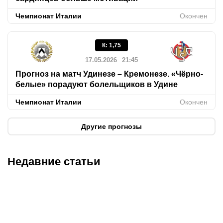
Чемпионат Италии
Окончен
К
:
1,75
17.05.2026
21:45
Прогноз на матч Удинезе – Кремонезе. «Чёрно-
белые» порадуют болельщиков в Удине
Чемпионат Италии
Окончен
Другие прогнозы
Недавние статьи