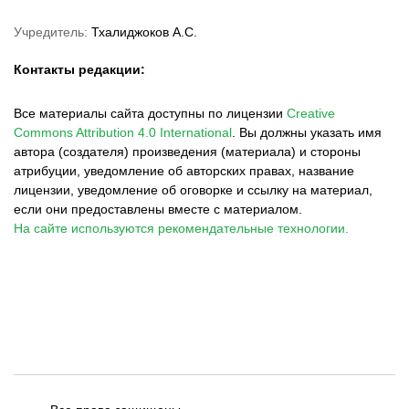
Учредитель:
Тхалиджоков А.С.
Контакты редакции:
Все материалы сайта доступны по лицензии
Creative
Commons Attribution 4.0 International
.
Вы должны указать имя
автора (создателя) произведения (материала) и стороны
атрибуции, уведомление об авторских правах, название
лицензии, уведомление об оговорке и ссылку на материал,
если они предоставлены вместе с материалом.
На сайте используются рекомендательные технологии.