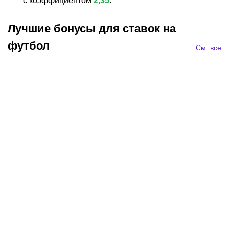
с коэффициентом
2,35
.
Лучшие бонусы для ставок на
футбол
См. все
Промокод
:
META8
Промокод
:
META20K
Эксклюзив
Эксклюзив
Промокод Pari: бонус
Фрибеты до 10000 ₽ в
Б
20000 рублей за
Winline — 10 бонусов по
Ф
первый депозит
1000 ₽ для новых
р
игроков
Фрибеты
За депозит
Фрибеты
За депозит