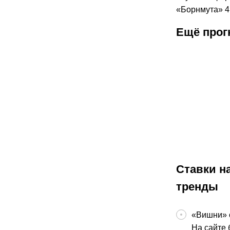
«Борнмута» 4:
Ещё прог
К
:
06.08.2
Прогноз на 
Ягеллония –
Поляки спо
отпор дома
Лига Европы
Ставки н
тренды
«Вишни» о
На сайте 