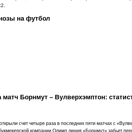
2.
нозы на футбол
1,80
К
:
1,71
026
19:00
06.08.2026
19:00
06.0
матч
Прогноз на матч Ноа –
Прогноз н
 Рейнджерс.
Сьон. Ждём
– Гент. Б
собны дать
результативный исход
оправдают
поединка
фаворито
03:32:06
Футбол
03:32:06
Лига конфе
а матч Борнмут – Вулверхэмптон: статис
ткрыли счет четыре раза в последних пяти матчах с «Вулв
букмекерской компании Олимп линия «Борнмут» забьет пер