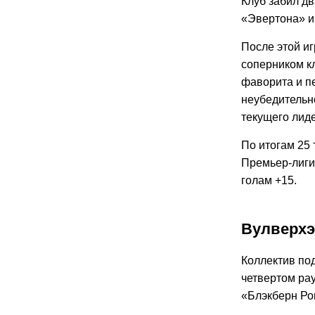
Клуб забил д
«Эвертона» и
После этой и
соперником к
фаворита и пе
неубедительн
текущего лиде
По итогам 25 
Премьер-лиги,
голам +15.
Вулверх
Коллектив по
четвертом рау
«Блэкберн Ро