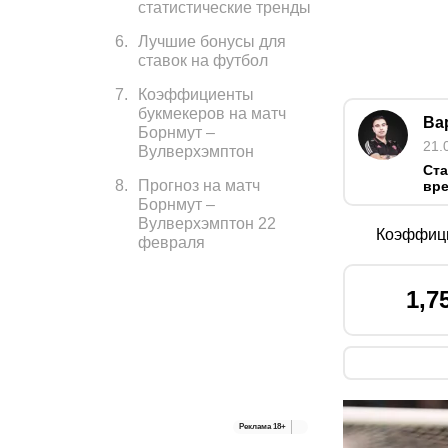
статистические тренды
6
.
Лучшие бонусы для
ставок на футбол
7
.
Коэффициенты
букмекеров на матч
Ва
Борнмут –
21.
Вулверхэмптон
Ста
8
.
Прогноз на матч
вре
Борнмут –
Вулверхэмптон 22
Коэффиц
февраля
1,7
Реклама
18+