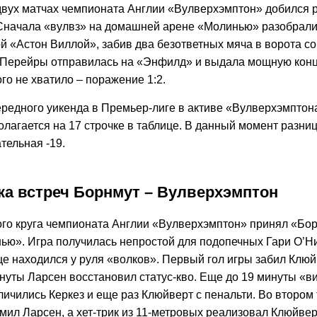
двух матчах чемпионата Англии «Вулверхэмптон» добился 
 Сначала «вулвз» на домашней арене «Молинью» разобрали
 «Астон Виллой», забив два безответных мяча в ворота со
 Перейры отправилась на «Энфилд» и выдала мощную конц
ого не хватило – поражение 1:2.
ередного уикенда в Премьер-лиге в активе «Вулверхэмптон
лагается на 17 строчке в таблице. В данный момент разниц
тельная -19.
ка встреч Борнмут – Вулверхэмптон
ого круга чемпионата Англии «Вулверхэмптон» принял «Бо
ью». Игра получилась непростой для подопечных Гари О’Ни
е находился у руля «волков». Первый гол игры забил Клюй
инуты Ларсен восстановил статус-кво. Еще до 19 минуты «
личились Керкез и еще раз Клюйверт с пенальти. Во втором 
мил Ларсен, а хет-трик из 11-метровых реализовал Клюйвер