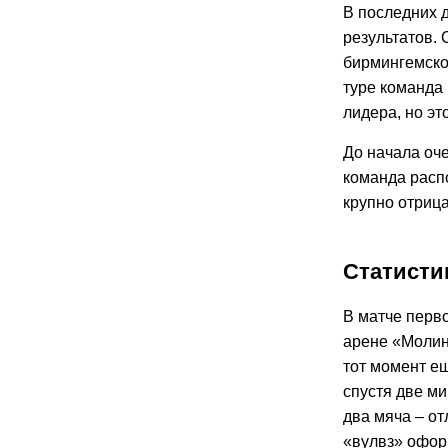
В последних 
результатов.
бирмингемской
туре команда
лидера, но эт
До начала оч
команда распо
крупно отрица
Статисти
В матче перв
арене «Молин
тот момент ещ
спустя две м
два мяча – от
«вулвз» офор