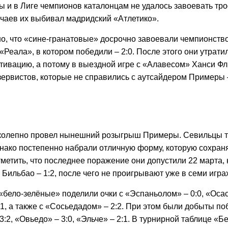
ы и в Лиге чемпионов каталонцам не удалось завоевать тр
учаев их выбивал мадридский «Атлетико».
о, что «сине-гранатовые» досрочно завоевали чемпионств
«Реала», в котором победили – 2:0. После этого они утрати
тивацию, а потому в выездной игре с «Алавесом» Ханси Фл
зервистов, которые не справились с аутсайдером Примеры –
колепно провел нынешний розыгрыш Примеры. Севильцы 
нако постепенно набрали отличную форму, которую сохраня
метить, что последнее поражение они допустили 22 марта, 
 Бильбао – 1:2, после чего не проигрывают уже в семи игра
«бело-зелёные» поделили очки с «Эспаньолом» – 0:0, «Осас
1, а также с «Сосьедадом» – 2:2. При этом были добыты п
:2, «Овьедо» – 3:0, «Эльче» – 2:1. В турнирной таблице «Б