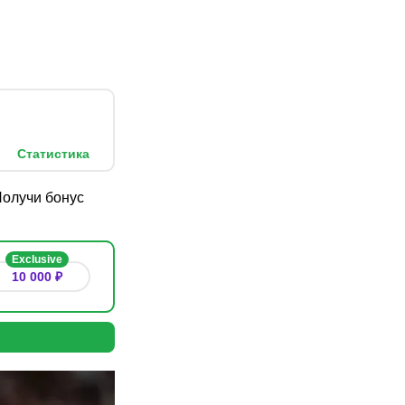
Статистика
олучи бонус
Exclusive
10 000 ₽