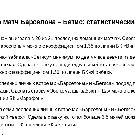
04:36:37
Футбол
06:36:37
Казахстана
а матч Барселона – Бетис: статистическ
а» выиграла в 20 из 21 последних домашних матчах. Сдела
Барселоны» можно с коэффициентом 1,35 по линии БК «Вин
а» забивала «Бетису» минимум по два мяча в девяти из д
тречах. Сделать ставку на индивидуальный тотал «Барсел
но с коэффициентом 1,30 по линии БК «Фонбет».
следних личных встречах «Барселоны» и «Бетиса» подряд 
ами. Сделать ставку «Обе команды забьют – Да» можно с
инии БК «Марафон».
з семи последних личных встречах «Барселоны» и «Бетиса
кий «верх». Сделать ставку на тотал больше 3,5 мячей мож
нтом 1,85 по линии БК «Бетсити».