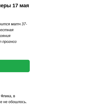
меры 17 мая
оится матч 37-
местная
тояния
т прогноз
Флика, в
же не обошлось.