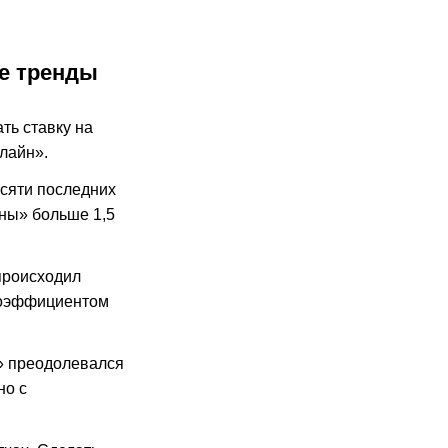
Футбол
07:36:37
РПЛ
ие тренды
ть ставку на
лайн».
есяти последних
оны» больше 1,5
происходил
 коэффициентом
» преодолевался
но с