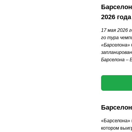
Барселон
2026 года
17 мая 2026 
го тура чемп
«Барселона» 
запланирован
Барселона – 
Барселон
«Барселона» 
котором выиг