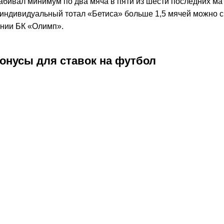
абивал минимум по два мяча в пяти из шести последних ма
 индивидуальный тотал «Бетиса» больше 1,5 мячей можно
инии БК «Олимп».
онусы для ставок на футбол
д
:
META8
Промокод
:
META20K
Про
Эксклюзив
Эксклюзив
0000 ₽ в
Промокод Pari: бонус 20000
Бездеп
 бонусов по
рублей за первый депозит
Фонбет:
овых игроков
регист
Фрибеты
За депозит