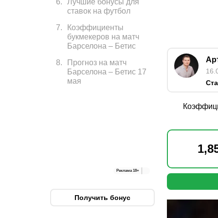
6
.
Лучшие бонусы для
ставок на футбол
7
.
Коэффициенты
букмекеров на матч
Барселона – Бетис
Ар
8
.
Прогноз на матч
16.
Барселона – Бетис 17
мая
Ста
Коэффиц
1,8
Реклама
18+
Получить бонус