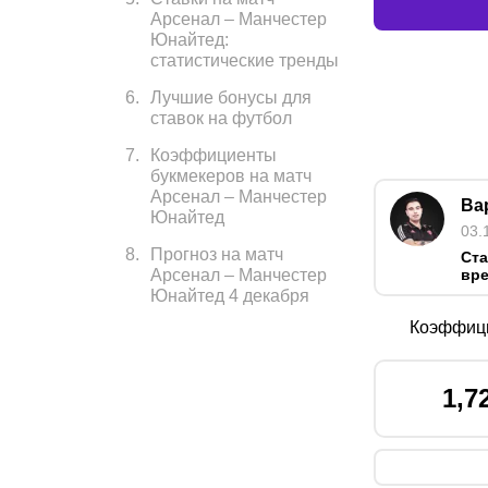
Арсенал – Манчестер
Юнайтед:
статистические тренды
6
.
Лучшие бонусы для
ставок на футбол
7
.
Коэффициенты
букмекеров на матч
Арсенал – Манчестер
Ва
Юнайтед
03.
8
.
Прогноз на матч
Ста
Арсенал – Манчестер
вре
Юнайтед 4 декабря
Коэффиц
1,7