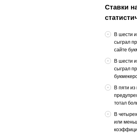
Ставки н
статисти
В шести 
сыграл пр
сайте бук
В шести 
сыграл пр
букмекерс
В пяти из
предупреж
тотал бол
В четырех
или меньш
коэффици