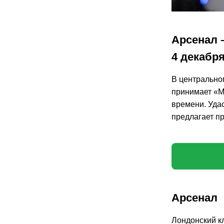
Арсенал 
4 декабря
В центрально
принимает «М
времени. Уда
предлагает п
Арсенал
Лондонский к