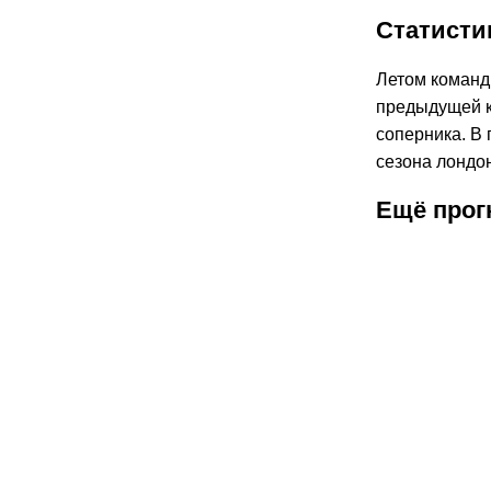
Статисти
Летом команд
предыдущей к
соперника. В 
сезона лондо
Ещё прог
К
:
08.08.2
Прогноз на 
Текстильщик
Красноярцы
победят до
ФНЛ