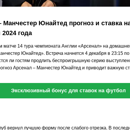
– Манчестер Юнайтед прогноз и ставка н
 2024 года
м матче 14 тура чемпионата Англии «Арсенал» на домашне
анчестер Юнайтед». Встреча начнется 4 декабря в 23:15 п
стся ли гостям продлить беспроигрышную серию выступлени
рогноз Арсенал – Манчестер Юнайтед и приводит важную ста
Эксклюзивный бонус для ставок на футбол
луб вернул лучшую форму после слабого отрезка. В последн