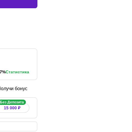
7
%
Статистика
олучи бонус
Без Депозита
15 000 ₽