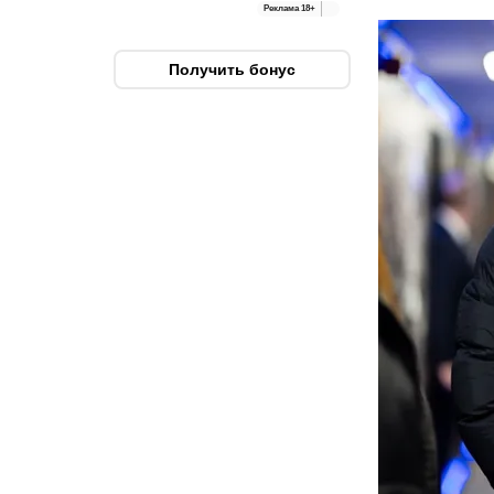
Реклама
18+
Получить бонус