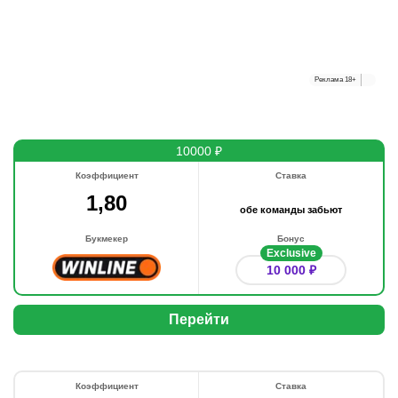
Реклама
18+
10000 ₽
Коэффициент
Ставка
1,80
обе команды забьют
Букмекер
Бонус
Exclusive
10 000 ₽
Перейти
Коэффициент
Ставка