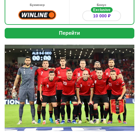
Букмекер
Бонус
Exclusive
10 000 ₽
Перейти