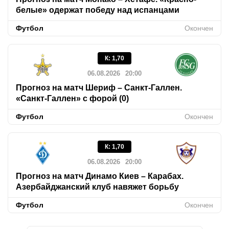
белые» одержат победу над испанцами
Футбол
Окончен
К
:
1,70
06.08.2026
20:00
Прогноз на матч Шериф – Санкт-Галлен.
«Санкт-Галлен» с форой (0)
Футбол
Окончен
К
:
1,70
06.08.2026
20:00
Прогноз на матч Динамо Киев – Карабах.
Азербайджанский клуб навяжет борьбу
Футбол
Окончен