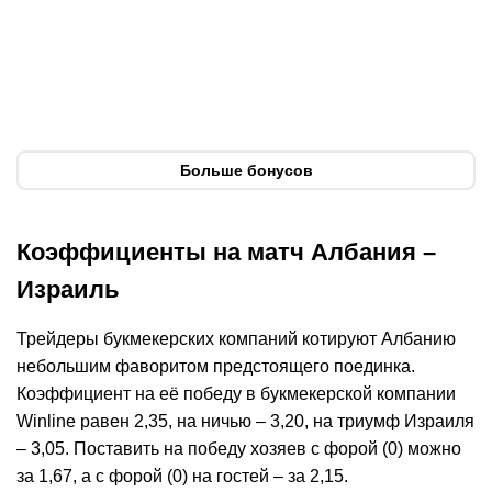
игроков
Фрибеты
За депозит
Фрибеты
За депозит
Подробнее
Подробнее
П
Открыть промокод
Открыть промокод
Больше бонусов
Коэффициенты на матч Албания –
Израиль
Трейдеры букмекерских компаний котируют Албанию
небольшим фаворитом предстоящего поединка.
Коэффициент на её победу в букмекерской компании
Winline равен 2,35, на ничью – 3,20, на триумф Израиля
– 3,05. Поставить на победу хозяев с форой (0) можно
за 1,67, а с форой (0) на гостей – за 2,15.