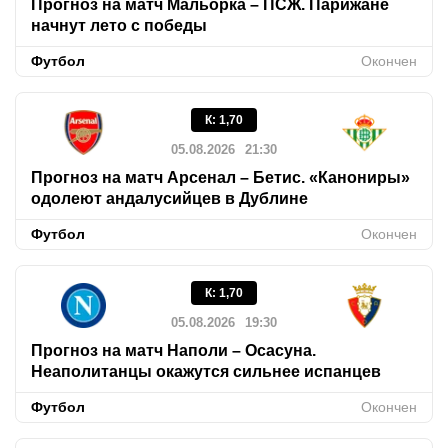
Прогноз на матч Мальорка – ПСЖ. Парижане
начнут лето с победы
Футбол
Окончен
К
:
1,70
05.08.2026
21:30
Прогноз на матч Арсенал – Бетис. «Канониры»
одолеют андалусийцев в Дублине
Футбол
Окончен
К
:
1,70
05.08.2026
19:30
Прогноз на матч Наполи – Осасуна.
Неаполитанцы окажутся сильнее испанцев
Футбол
Окончен