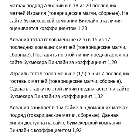
матчах подряд Албании и в 18 из 20 последних
матчей Израиля (товарищеские матчи, сборные). На
сайте букмекерской компании Винлайн эта линия
оценивается коэффициентом 1,28
Албания тотал голов меньше (2,5) в 15 из 17
последних домашних матчей (товарищеские матчи,
сборные). Поставить по этой линии предлагается на
сайте букмекера Винлайн за коэффициент 1,20
Израиль тотал голов меньше (1,5) в 6 из 7 последних
гостевых матчей (товарищеские матчи, сборные).
Сделать ставку по этой линии предлагается на сайте
букмекера Винлайн за коэффициент 1,32
Албания забивает в 1-м тайме в 5 домашних матчах
подряд (товарищеские матчи, сборные). Данная
линия доступна на сайте букмекерской компании
Винлайн с коэффициентом 1,92