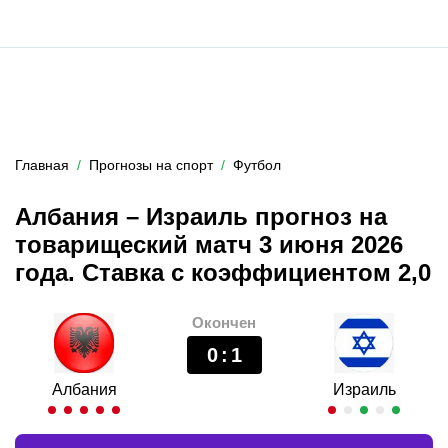
Главная
Прогнозы на спорт
Футбол
Албания – Израиль прогноз на
товарищеский матч 3 июня 2026
года. Ставка с коэффициентом 2,0
Окончен
0
:
1
Албания
Израиль