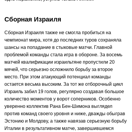
Сборная Израиля
Сборная Израиля также не смогла пробиться на
чемпионат мира, хотя до последних туров сохраняла
шансы на попадание в стыковые матчи. Главной
проблемой команды стала игра в обороне. За восемь
матчей квалификации израильтяне пропустили 20
мячей, что серьезно осложнило борьбу за второе
место. При этом атакующий потенциал команды
остается весьма высоким. За тот же отборочный цикл
Израиль забил 19 голов, регулярно создавая большое
количество моментов у ворот соперников. Особенно
уверенно коллектив Рана Бен-Шимона выглядел
против команд своего уровня и ниже, дважды обыграв
Эстонию и Молдову, а также навязав серьезную борьбу
Италии в результативном матче, завершившемся