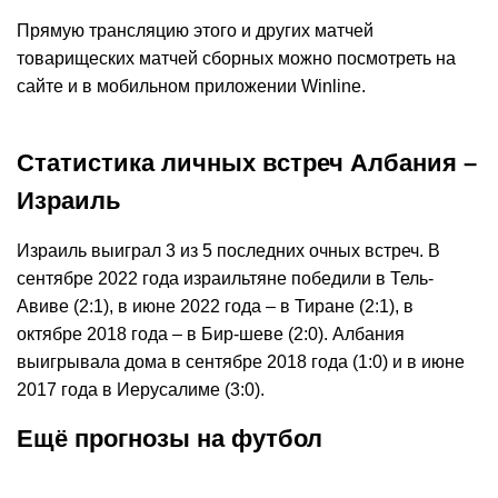
Прямую трансляцию этого и других матчей
товарищеских матчей сборных можно посмотреть на
сайте и в мобильном приложении Winline.
Статистика личных встреч Албания –
Израиль
Израиль выиграл 3 из 5 последних очных встреч. В
сентябре 2022 года израильтяне победили в Тель-
Авиве (2:1), в июне 2022 года – в Тиране (2:1), в
октябре 2018 года – в Бир-шеве (2:0). Албания
выигрывала дома в сентябре 2018 года (1:0) и в июне
2017 года в Иерусалиме (3:0).
Ещё прогнозы на футбол