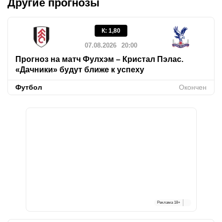
Другие прогнозы
К
:
1,80
07.08.2026
20:00
Прогноз на матч Фулхэм – Кристал Пэлас.
«Дачники» будут ближе к успеху
Футбол
Окончен
Реклама
18+