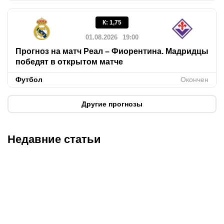
К
:
1,75
01.08.2026
19:00
Прогноз на матч Реал – Фиорентина. Мадридцы
победят в открытом матче
Футбол
Окончен
Другие прогнозы
Недавние статьи