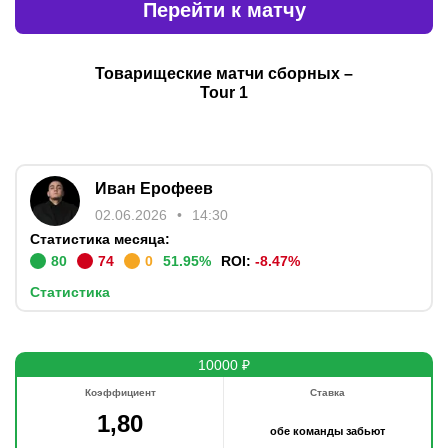
Перейти к матчу
Товарищеские матчи сборных
–
Tour 1
Иван Ерофеев
02.06.2026
14:30
Статистика месяца:
80
74
0
51.95
%
ROI:
-8.47
%
Статистика
10000 ₽
Коэффициент
Ставка
1,80
обе команды забьют