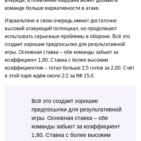
впереди, а появление Маррана может добавить
команде больше вариативности в атаке.
Израильтяне в свою очередь имеют достаточно
высокий атакующий потенциал, но продолжают
испытывать серьезные проблемы в обороне. Всё это
создает хорошие предпосылки для результативной
игры. Основная ставка – обе команды забьют за
коэффициент 1,80. Ставка с более высоким
коэффициентом – тотал больше 2,5 голов за 2,00. Счёт
в этой паре ждём около 2:2 за КФ 15,0.
Всё это создает хорошие
предпосылки для результативной
игры. Основная ставка – обе
команды забьют за коэффициент
1,80. Ставка с более высоким