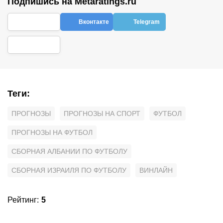
Подпишись на Metaratings.ru
Вконтакте
Telegram
Теги
:
ПРОГНОЗЫ
ПРОГНОЗЫ НА СПОРТ
ФУТБОЛ
ПРОГНОЗЫ НА ФУТБОЛ
СБОРНАЯ АЛБАНИИ ПО ФУТБОЛУ
СБОРНАЯ ИЗРАИЛЯ ПО ФУТБОЛУ
ВИНЛАЙН
Рейтинг
:
5