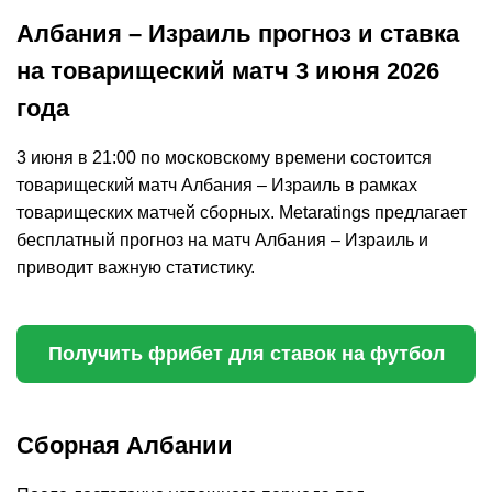
Албания – Израиль прогноз и ставка
на товарищеский матч 3 июня 2026
года
3 июня в 21:00 по московскому времени состоится
товарищеский матч Албания – Израиль в рамках
товарищеских матчей сборных. Metaratings предлагает
бесплатный прогноз на матч Албания – Израиль и
приводит важную статистику.
Получить фрибет для ставок на футбол
Сборная Албании