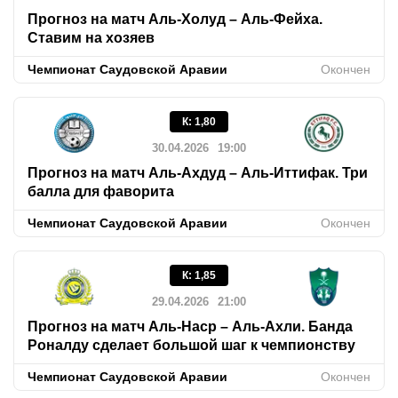
Прогноз на матч Аль-Холуд – Аль-Фейха.
Ставим на хозяев
Чемпионат Саудовской Аравии
Окончен
К
:
1,80
30.04.2026
19:00
Прогноз на матч Аль-Ахдуд – Аль-Иттифак. Три
балла для фаворита
Чемпионат Саудовской Аравии
Окончен
К
:
1,85
29.04.2026
21:00
Прогноз на матч Аль-Наср – Аль-Ахли. Банда
Роналду сделает большой шаг к чемпионству
Чемпионат Саудовской Аравии
Окончен