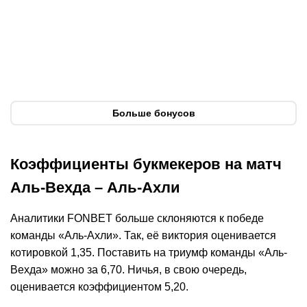
1000 ₽ для новых
р
игроков
Фрибеты
За депозит
Фрибеты
За депозит
Подробнее
Подробнее
П
Открыть промокод
Открыть промокод
Больше бонусов
Коэффициенты букмекеров на матч
Аль-Вехда – Аль-Ахли
Аналитики FONBET больше склоняются к победе
команды «Аль-Ахли». Так, её виктория оценивается
котировкой 1,35. Поставить на триумф команды «Аль-
Вехда» можно за 6,70. Ничья, в свою очередь,
оценивается коэффициентом 5,20.