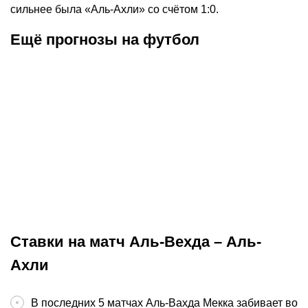
сильнее была «Аль-Ахли» со счётом 1:0.
Ещё прогнозы на футбол
К
:
1,70
08.08.2026
15:00
08.08
Прогноз на матч Алтай –
Прогноз на м
Кызыл-Жар. Гости из
Лондонцы об
Петропавловска не проиграют
в шестой игр
Чемпионат Казахстана
Live
Футбол
Ставки на матч Аль-Вехда – Аль-
Ахли
В последних 5 матчах Аль-Вахда Мекка забивает во