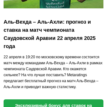
Аль-Вехда – Аль-Ахли: прогноз и
ставка на матч чемпионата
Саудовской Аравии 22 апреля 2025
года
22 апреля в 19:20 по московскому времени состоится
матч между командами Аль-Вехда – Аль-Ахли в рамках
чемпионата Саудовской Аравии. Кто окажется
сильнее? На что лучше поставить? Metaratings
предлагает бесплатный прогноз на матч Аль-Вехда –
Аль-Ахли и приводит важную статистику.
Эксклюзивный бонус для ставок на