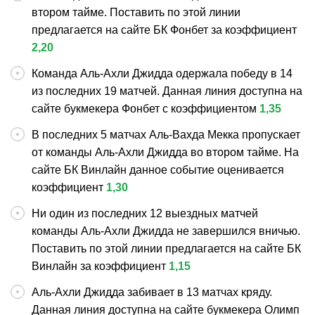
втором тайме. Поставить по этой линии
предлагается на сайте БК Фонбет за коэффициент
2,20
Команда Аль-Ахли Джидда одержала победу в 14
из последних 19 матчей. Данная линия доступна на
сайте букмекера Фонбет с коэффициентом
1,35
В последних 5 матчах Аль-Вахда Мекка пропускает
от команды Аль-Ахли Джидда во втором тайме. На
сайте БК Винлайн данное событие оценивается
коэффициент
1,30
Ни один из последних 12 выездных матчей
команды Аль-Ахли Джидда не завершился вничью.
Поставить по этой линии предлагается на сайте БК
Винлайн за коэффициент
1,15
Аль-Ахли Джидда забивает в 13 матчах кряду.
Данная линия доступна на сайте букмекера Олимп