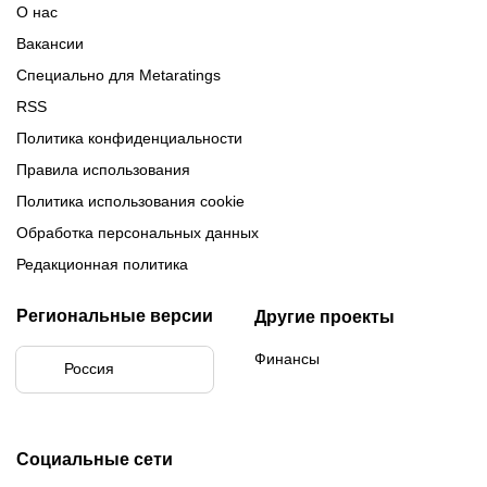
О нас
Вакансии
Специально для Metaratings
RSS
Политика конфиденциальности
Правила использования
Политика использования cookie
Обработка персональных данных
Редакционная политика
Региональные версии
Другие проекты
Финансы
Россия
Социальные сети