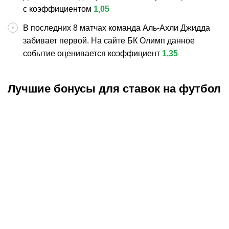
с коэффициентом
1,05
В последних 8 матчах команда Аль-Ахли Джидда
забивает первой. На сайте БК Олимп данное
событие оценивается коэффициент
1,35
Лучшие бонусы для ставок на футбол
Промокод
:
META8
Промокод
:
META20K
Эксклюзив
Эксклюзив
Промокод Pari: бонус
Фрибеты до 10000 ₽ в
Б
20000 рублей за
Winline — 10 бонусов по
Ф
первый депозит