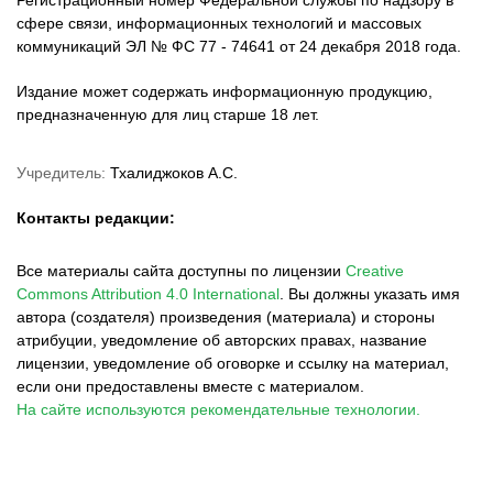
Регистрационный номер Федеральной службы по надзору в
сфере связи, информационных технологий и массовых
коммуникаций ЭЛ № ФС 77 - 74641 от 24 декабря 2018 года.
Издание может содержать информационную продукцию,
предназначенную для лиц старше 18 лет.
Учредитель:
Тхалиджоков А.С.
Контакты редакции:
Все материалы сайта доступны по лицензии
Creative
Commons Attribution 4.0 International
.
Вы должны указать имя
автора (создателя) произведения (материала) и стороны
атрибуции, уведомление об авторских правах, название
лицензии, уведомление об оговорке и ссылку на материал,
если они предоставлены вместе с материалом.
На сайте используются рекомендательные технологии.