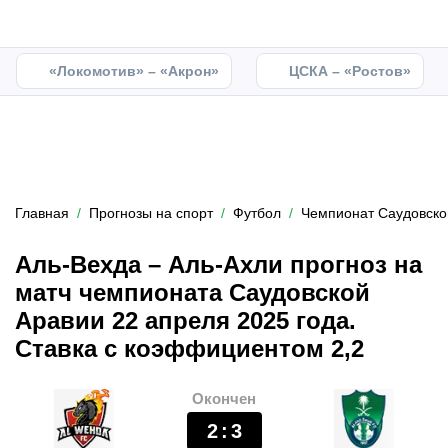
«Локомотив» – «Акрон»
ЦСКА – «Ростов»
Главная
Прогнозы на спорт
Футбол
Чемпионат Саудовско
Аль-Вехда – Аль-Ахли прогноз на
матч чемпионата Саудовской
Аравии 22 апреля 2025 года.
Ставка с коэффициентом 2,2
Окончен
2
:
3