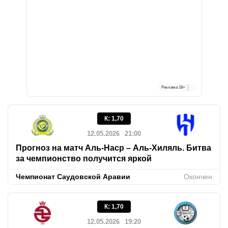
Реклама
18+
К
:
1,70
12.05.2026
21:00
Прогноз на матч Аль-Наср – Аль-Хиляль. Битва
за чемпионство получится яркой
Чемпионат Саудовской Аравии
Окончен
К
:
1,70
12.05.2026
19:20