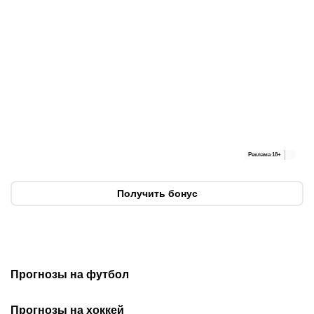
Реклама
18+
Получить бонус
Прогнозы на футбол
Прогнозы на РПЛ
Прогнозы на Бундеслигу
Прогнозы на хоккей