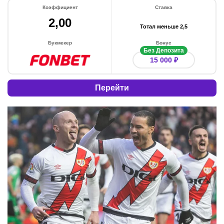
Коэффициент
Ставка
2,00
Тотал меньше 2,5
Букмекер
Бонус
Без Депозита
15 000 ₽
Перейти