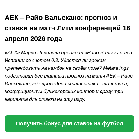
АЕК – Райо Вальекано: прогноз и
ставки на матч Лиги конференций 16
апреля 2026 года
«АЕК» Марко Николича проиграл «Райо Вальекано» в
Испании со счётом 0:3. Удастся ли грекам
претендовать на камбэк на своём поле? Metaratings
подготовил бесплатный прогноз на матч АЕК – Райо
Вальекано, где приведена статистика, аналитика,
коэффициенты букмекерских контор и сразу три
варианта для ставки на эту игру.
Получить бонус для ставок на футбол