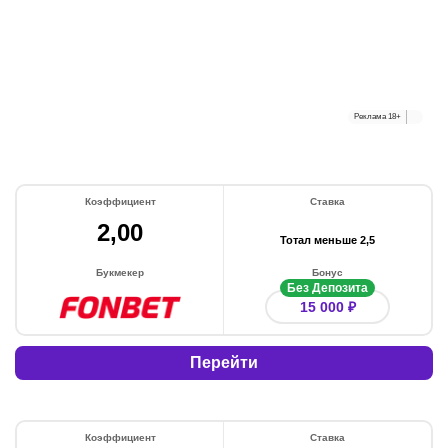
Реклама
18+
Коэффициент
Ставка
2,00
Тотал меньше 2,5
Букмекер
Бонус
Без Депозита
15 000 ₽
Перейти
Коэффициент
Ставка