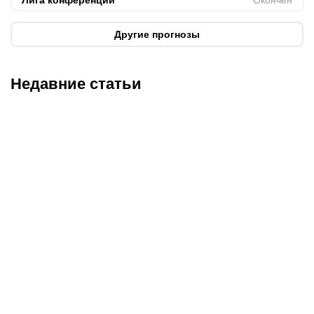
Лига конференций
Окончен
Другие прогнозы
Недавние статьи
06.08.2026
22:25
06.08.2026
20:50
«Выглядит как новая»:
Поможет ли Даку стать
что сделали с любимым
«Спартаку» чемпионом?
авто Овечкина,
В РПЛ уже были случаи,
подаренным за победу на
когда золото приносил
ЧМ-2014
один трансфер