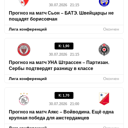
30.07.2026
21:15
Прогноз на матч Сьон – БАТЭ. Швейцарцы не
пощадят борисовчан
Лига конференций
Окончен
К
:
1,90
30.07.2026
21:15
Прогноз на матч УНА Штрассен – Партизан.
Сербы подтвердят разницу в классе
Лига конференций
Окончен
К
:
1,70
30.07.2026
21:00
Прогноз на матч Аякс – Войводина. Ещё одна
крупная победа для амстердамцев