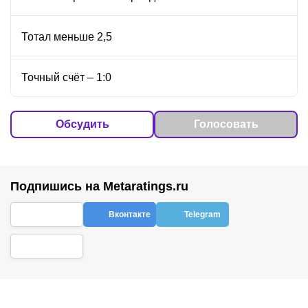
Тотал меньше 2,5
Точный счёт – 1:0
Обсудить
Голосовать
Подпишись на Metaratings.ru
Вконтакте
Telegram