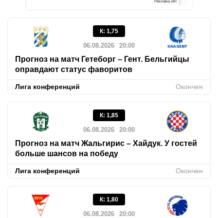
Реклама
18+
К
:
1,75
06.08.2026
20:00
Прогноз на матч Гетеборг – Гент. Бельгийцы
оправдают статус фаворитов
Лига конференций
Окончен
К
:
1,85
06.08.2026
20:00
Прогноз на матч Жальгирис – Хайдук. У гостей
больше шансов на победу
Лига конференций
Окончен
К
:
1,80
06.08.2026
20:00