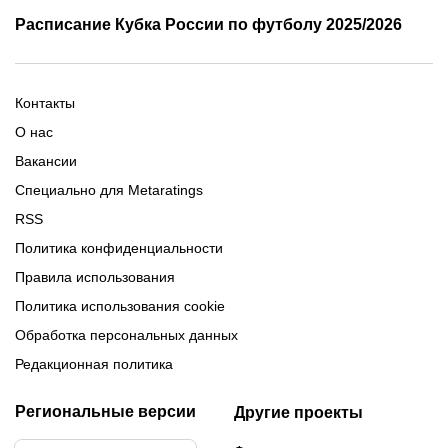
Расписание матчей АПЛ
Турнирная таблица КХЛ
Как смотреть АПЛ онлайн
Расписание Кубка России по футболу 2025/2026
Турнирная таблица АПЛ
Таблица и результаты Кубка
России 2025-2026
Контакты
О нас
Вакансии
Специально для Metaratings
RSS
Политика конфиденциальности
Правила использования
Политика использования cookie
Обработка персональных данных
Редакционная политика
Региональные версии
Другие проекты