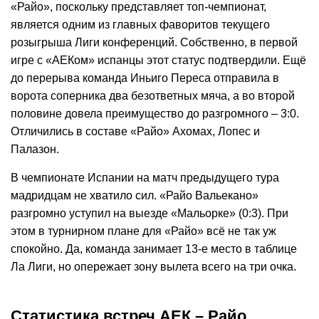
«Райо», поскольку представляет топ-чемпионат,
является одним из главных фаворитов текущего
розыгрыша Лиги конференций. Собственно, в первой
игре с «АЕКом» испанцы этот статус подтвердили. Ещё
до перерыва команда Иньиго Переса отправила в
ворота соперника два безответных мяча, а во второй
половине довела преимущество до разгромного – 3:0.
Отличились в составе «Райо» Ахомах, Лопес и
Палазон.
В чемпионате Испании на матч предыдущего тура
мадридцам не хватило сил. «Райо Вальекано»
разгромно уступил на выезде «Мальорке» (0:3). При
этом в турнирном плане для «Райо» всё не так уж
спокойно. Да, команда занимает 13-е место в таблице
Ла Лиги, но опережает зону вылета всего на три очка.
Статистика встреч АЕК – Райо