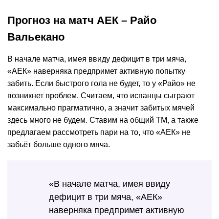
Прогноз на матч АЕК – Райо
Вальекано
В начале матча, имея ввиду дефицит в три мяча,
«АЕК» наверняка предпримет активную попытку
забить. Если быстрого гола не будет, то у «Райо» не
возникнет проблем. Считаем, что испанцы сыграют
максимально прагматично, а значит забитых мячей
здесь много не будем. Ставим на общий ТМ, а также
предлагаем рассмотреть пари на то, что «АЕК» не
забьёт больше одного мяча.
«В начале матча, имея ввиду
дефицит в три мяча, «АЕК»
наверняка предпримет активную