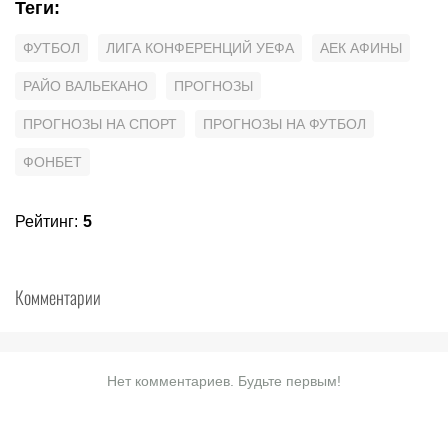
Теги
:
ФУТБОЛ
ЛИГА КОНФЕРЕНЦИЙ УЕФА
АЕК АФИНЫ
РАЙО ВАЛЬЕКАНО
ПРОГНОЗЫ
ПРОГНОЗЫ НА СПОРТ
ПРОГНОЗЫ НА ФУТБОЛ
ФОНБЕТ
Рейтинг
:
5
Комментарии
Нет комментариев. Будьте первым!