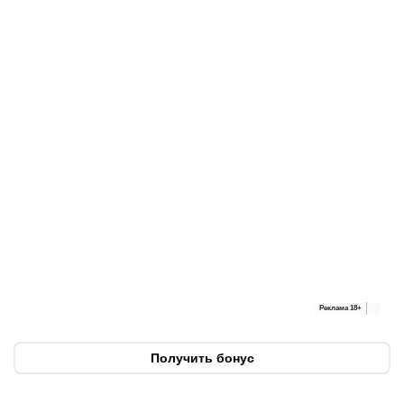
Реклама
18+
Получить бонус