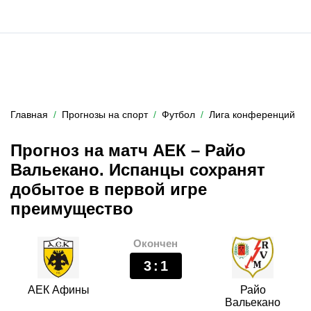
Главная
Прогнозы на спорт
Футбол
Лига конференций
Прогноз на матч АЕК – Райо
Вальекано. Испанцы сохранят
добытое в первой игре
преимущество
Окончен
3
:
1
АЕК Афины
Райо
Вальекано