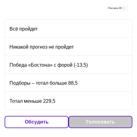
Реклама
18+
Всё пройдет
Никакой прогноз не пройдет
Победа «Бостона» с форой (-13,5)
Подборы – тотал больше 88,5
Тотал меньше 229,5
Обсудить
Голосовать