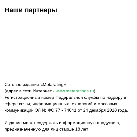
Наши партнёры
ФК «Зенит»
ФК «Спартак»
ФК «Краснодар»
Сетевое издание «Metarating»
(адрес в сети Интернет -
www.metaratings.ru
)
Регистрационный номер Федеральной службы по надзору в
сфере связи, информационных технологий и массовых
коммуникаций ЭЛ № ФС 77 - 74641 от 24 декабря 2018 года.
Издание может содержать информационную продукцию,
предназначенную для лиц старше 18 лет.