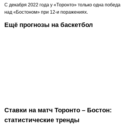
С декабря 2022 года у «Торонто» только одна победа
над «Бостоном» при 12-и поражениях.
Ещё прогнозы на баскетбол
К
:
1,75
14.06.2026
3:30
10.06
Прогноз на матч Сан-Антонио –
Прогноз на м
Нью-Йорк. «Никс» в одном шаге
«Армейцы» 
от титула
чемпионство 
НБА
Окончен
Единая Лига В
Ставки на матч Торонто – Бостон:
статистические тренды