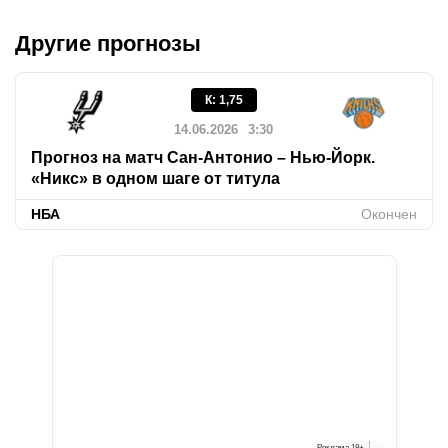
Другие прогнозы
К
:
1,75
14.06.2026
3:30
Прогноз на матч Сан-Антонио – Нью-Йорк.
«Никс» в одном шаге от титула
НБА
Окончен
Реклама
18+