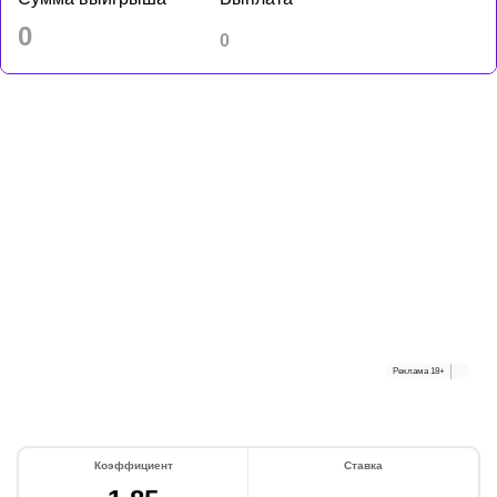
0
0
Реклама
18+
Коэффициент
Ставка