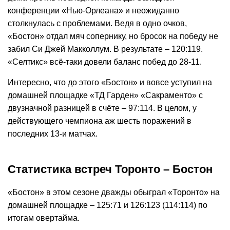
конференции «Нью-Орлеана» и неожиданно
столкнулась с проблемами. Ведя в одно очков,
«Бостон» отдал мяч сопернику, но бросок на победу не
забил Си Джей Макколлум. В результате – 120:119.
«Селтикс» всё-таки довели баланс побед до 28-11.
Интересно, что до этого «Бостон» и вовсе уступил на
домашней площадке «ТД Гарден» «Сакраменто» с
двузначной разницей в счёте – 97:114. В целом, у
действующего чемпиона аж шесть поражений в
последних 13-и матчах.
Статистика встреч Торонто – Бостон
«Бостон» в этом сезоне дважды обыграл «Торонто» на
домашней площадке – 125:71 и 126:123 (114:114) по
итогам овертайма.