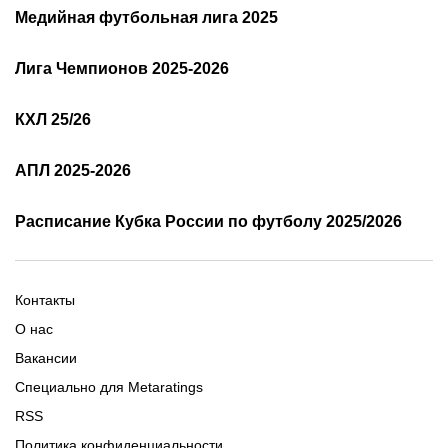
Расписание РПЛ 2025-2026
Ставки на Лигу
Таблица трансферов РПЛ
Медийная футбольная лига 2025
Прямые трансляции РПЛ
Состав РПЛ 25/26
Расписание Медиалиги 2025
РПЛ: таблица и результаты
Команды Медиалиги 2025
Лига Чемпионов 2025-2026
Турнирная таблица
Формат МФЛ
Медиалиги
Как смотреть Лигу
Турнирная таблица Лиги
КХЛ 25/26
Чемпионов
Чемпионов
Расписание матчей ЛЧ 25-
Команды ЛЧ 25-26
Расписание матчей КХЛ
25/26
АПЛ 2025-2026
26
Формат ЛЧ 25/26
Результаты матчей КХЛ
Таблица трансферов КХЛ
Расписание матчей АПЛ
Турнирная таблица КХЛ
Как смотреть АПЛ онлайн
Расписание Кубка России по футболу 2025/2026
Турнирная таблица АПЛ
Таблица и результаты Кубка
России 2025-2026
Контакты
О нас
Вакансии
Специально для Metaratings
RSS
Политика конфиденциальности