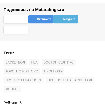
Подпишись на Metaratings.ru
Вконтакте
Telegram
Теги
:
БАСКЕТБОЛ
НБА
БОСТОН СЕЛТИКС
ТОРОНТО РЭПТОРС
ПРОГНОЗЫ
ПРОГНОЗЫ НА СПОРТ
ПРОГНОЗЫ НА БАСКЕТБОЛ
ФОНБЕТ
Рейтинг
:
5