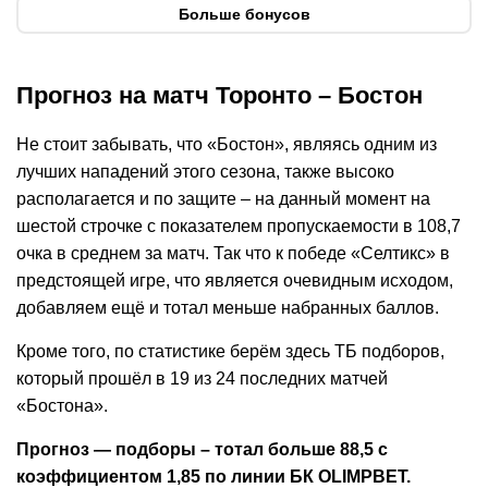
Больше бонусов
Прогноз на матч Торонто – Бостон
Не стоит забывать, что «Бостон», являясь одним из
лучших нападений этого сезона, также высоко
располагается и по защите – на данный момент на
шестой строчке с показателем пропускаемости в 108,7
очка в среднем за матч. Так что к победе «Селтикс» в
предстоящей игре, что является очевидным исходом,
добавляем ещё и тотал меньше набранных баллов.
Кроме того, по статистике берём здесь ТБ подборов,
который прошёл в 19 из 24 последних матчей
«Бостона».
Прогноз — подборы – тотал больше 88,5 с
коэффициентом 1,85 по линии БК OLIMPBET.