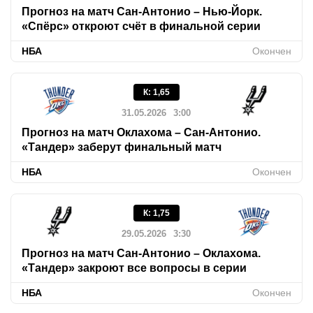
Прогноз на матч Сан-Антонио – Нью-Йорк.
«Спёрс» откроют счёт в финальной серии
НБА
Окончен
К
:
1,65
31.05.2026
3:00
Прогноз на матч Оклахома – Сан-Антонио.
«Тандер» заберут финальный матч
НБА
Окончен
К
:
1,75
29.05.2026
3:30
Прогноз на матч Сан-Антонио – Оклахома.
«Тандер» закроют все вопросы в серии
НБА
Окончен