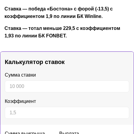
Ставка — победа «Бостона» с форой (-13,5) с
коэффициентом 1,9 по линии БК Winline.
Ставка — тотал меньше 229,5 с коэффициентом
1,93 по линии БК FONBET.
Калькулятор ставок
Сумма ставки
Коэффициент
Сумма выигрыша
Выплата