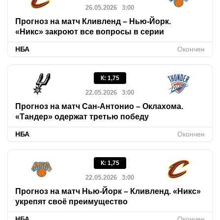
26.05.2026
3:00
Прогноз на матч Кливленд – Нью-Йорк.
«Никс» закроют все вопросы в серии
НБА
Окончен
К
:
1,75
22.05.2026
3:00
Прогноз на матч Сан-Антонио – Оклахома.
«Тандер» одержат третью победу
НБА
Окончен
К
:
1,75
22.05.2026
3:00
Прогноз на матч Нью-Йорк – Кливленд. «Никс»
укрепят своё преимущество
НБА
Окончен