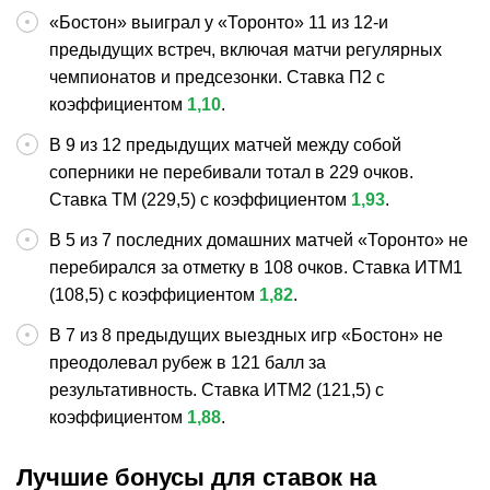
«Бостон» выиграл у «Торонто» 11 из 12-и
предыдущих встреч, включая матчи регулярных
чемпионатов и предсезонки. Ставка П2 с
коэффициентом
1,10
.
В 9 из 12 предыдущих матчей между собой
соперники не перебивали тотал в 229 очков.
Ставка ТМ (229,5) с коэффициентом
1,93
.
В 5 из 7 последних домашних матчей «Торонто» не
перебирался за отметку в 108 очков. Ставка ИТМ1
(108,5) с коэффициентом
1,82
.
В 7 из 8 предыдущих выездных игр «Бостон» не
преодолевал рубеж в 121 балл за
результативность. Ставка ИТМ2 (121,5) с
коэффициентом
1,88
.
Лучшие бонусы для ставок на