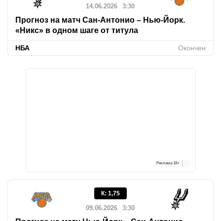
14.06.2026
3:30
Прогноз на матч Сан-Антонио – Нью-Йорк.
«Никс» в одном шаге от титула
НБА
Окончен
Реклама
18+
К
:
1,75
09.06.2026
3:30