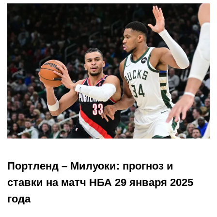
Портленд – Милуоки: прогноз и
ставки на матч НБА 29 января 2025
года