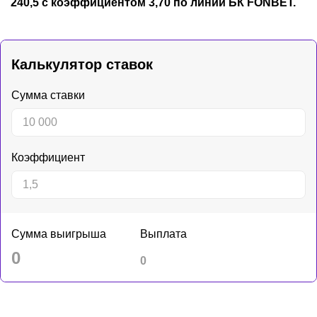
240,5 с коэффициентом 3,70 по линии БК FONBET.
Калькулятор ставок
Сумма ставки
Коэффициент
Сумма выигрыша
Выплата
0
0