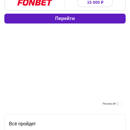
15 000 ₽
Перейти
Реклама
18+
Всё пройдет