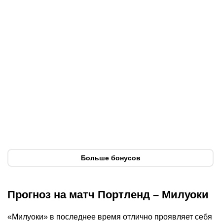
Эксклюзив
Эксклюзив
Промокод Pari: бонус
Фрибеты до 10000 ₽ в
Б
20000 рублей за
Winline — 10 бонусов по
Ф
первый депозит
1000 ₽ для новых
р
игроков
Фрибеты
За депозит
Фрибеты
За депозит
Подробнее
Подробнее
П
Открыть промокод
Открыть промокод
Больше бонусов
Прогноз на матч Портленд – Милуоки
«Милуоки» в последнее время отлично проявляет себя