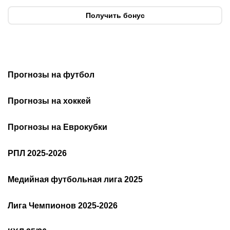
Получить бонус
Прогнозы на футбол
Прогнозы на РПЛ
Прогнозы на Бундеслигу
Прогнозы на хоккей
Прогнозы на Лигу 1 (ФНЛ)
Прогнозы на Чемпионат
Ставки на КХЛ 25/26
Прогнозы на АПЛ
Франции
Ставки на Евротур
Прогнозы на Еврокубки
Ставки на НХЛ 25/26
Прогнозы на Ла Лигу
Ставки на МЛС
Прогнозы на ЛЧ 25-26
Конференций
РПЛ 2025-2026
Ставки на Серию А
Прогнозы на ЛЕ 25-26
Прогнозы на Лигу Наций
Расписание РПЛ 2025-2026
Ставки на Лигу
Таблица трансферов РПЛ
Медийная футбольная лига 2025
Прямые трансляции РПЛ
Состав РПЛ 25/26
Расписание Медиалиги 2025
РПЛ: таблица и результаты
Команды Медиалиги 2025
Лига Чемпионов 2025-2026
Турнирная таблица
Формат МФЛ
Медиалиги
Как смотреть Лигу
Турнирная таблица Лиги