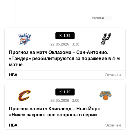
Реклама
18+
К
:
1,75
27.05.2026
3:30
Прогноз на матч Оклахома – Сан-Антонио.
«Тандер» реабилитируются за поражение в 4-м
матче
НБА
Окончен
К
:
1,79
26.05.2026
3:00
Прогноз на матч Кливленд – Нью-Йорк.
«Никс» закроют все вопросы в серии
НБА
Окончен