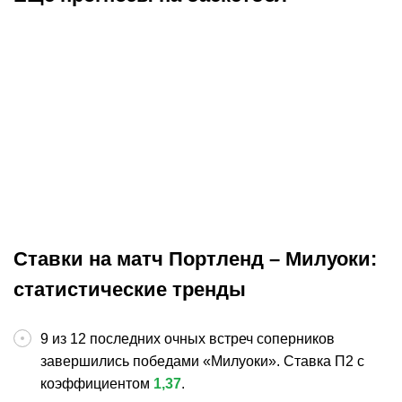
К
:
1,75
14.06.2026
3:30
10.06
Прогноз на матч Сан-Антонио –
Прогноз на м
Нью-Йорк. «Никс» в одном шаге
«Армейцы» 
от титула
чемпионство 
НБА
Окончен
Единая Лига В
Ставки на матч Портленд – Милуоки:
статистические тренды
9 из 12 последних очных встреч соперников
завершились победами «Милуоки». Ставка П2 с
коэффициентом
1,37
.