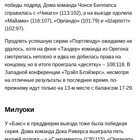
победы подряд. Дома команда Чонси Биллапса
справилась с «Чикаго» (113:102), а на выезде одолела
«Майами» (116:107), «Орландо» (101:79) и «Шарлотт»
(102:97).
Продлить успешную серию «Портленду» ожидаемо не
удалось, хотя на фоне «Тандер» команда из Орегона
смотрелась неплохо и едва не добилась права на
концовку, но в итоге проиграла «десятку» – 108:118. В
Западной конференции «Трэйл Блэйзерс», несмотря
на отличные результаты в последнее время, по-
прежнему идут только на 13-м месте с балансом 17-29.
Милуоки
У «Бакс» в преддверии выезда тоже была победная
серия. Дома команда Дока Риверса выиграла пять
матчей подряд – у «Сакраменто» (130:115), «Орландо»