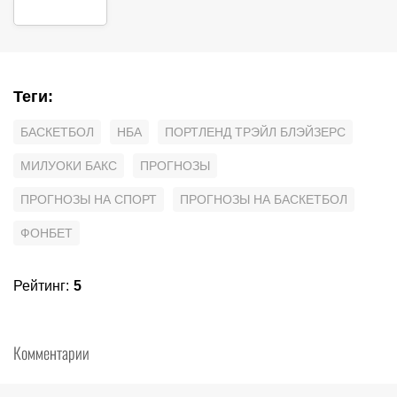
Теги
:
БАСКЕТБОЛ
НБА
ПОРТЛЕНД ТРЭЙЛ БЛЭЙЗЕРС
МИЛУОКИ БАКС
ПРОГНОЗЫ
ПРОГНОЗЫ НА СПОРТ
ПРОГНОЗЫ НА БАСКЕТБОЛ
ФОНБЕТ
Рейтинг
:
5
Комментарии