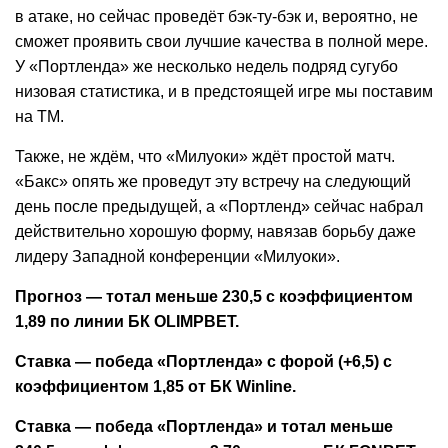
в атаке, но сейчас проведёт бэк-ту-бэк и, вероятно, не
сможет проявить свои лучшие качества в полной мере.
У «Портленда» же несколько недель подряд сугубо
низовая статистика, и в предстоящей игре мы поставим
на ТМ.
Также, не ждём, что «Милуоки» ждёт простой матч.
«Бакс» опять же проведут эту встречу на следующий
день после предыдущей, а «Портленд» сейчас набрал
действительно хорошую форму, навязав борьбу даже
лидеру Западной конференции «Милуоки».
Прогноз — тотал меньше 230,5 с коэффициентом
1,89 по линии БК OLIMPBET.
Ставка — победа «Портленда» с форой (+6,5) с
коэффициентом 1,85 от БК Winline.
Ставка — победа «Портленда» и тотал меньше