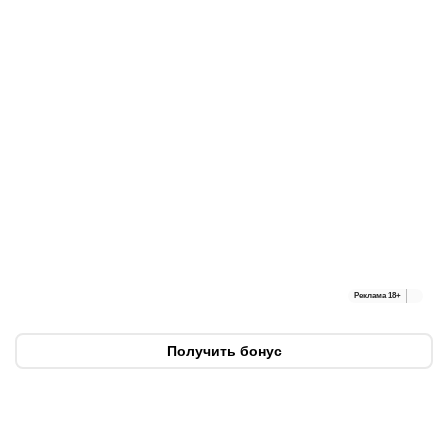
Реклама
18+
Получить бонус