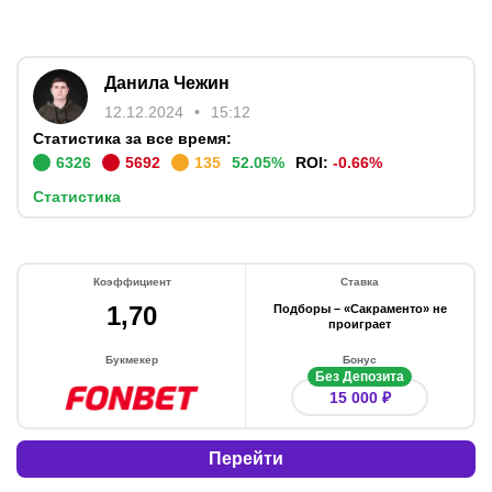
Данила Чежин
12.12.2024
15:12
Статистика за все время:
6326
5692
135
52.05
%
ROI:
-0.66
%
Статистика
Коэффициент
Ставка
1,70
Подборы – «Сакраменто» не
проиграет
Букмекер
Бонус
Без Депозита
15 000 ₽
Перейти