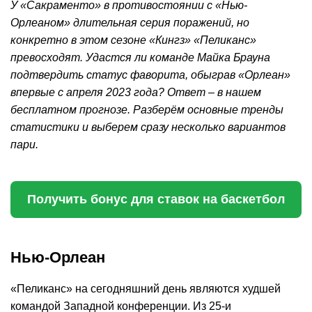
У «Сакраменто» в противостоянии с «Нью-
Орлеаном» длительная серия поражений, но
конкретно в этом сезоне «Кингз» «Пеликанс»
превосходят. Удастся ли команде Майка Брауна
подтвердить статус фаворита, обыграв «Орлеан»
впервые с апреля 2023 года? Ответ – в нашем
бесплатном прогнозе. Разберём основные тренды
статистики и выберем сразу несколько вариантов
пари.
Получить бонус для ставок на баскетбол
Нью-Орлеан
«Пеликанс» на сегодняшний день являются худшей
командой Западной конференции. Из 25-и