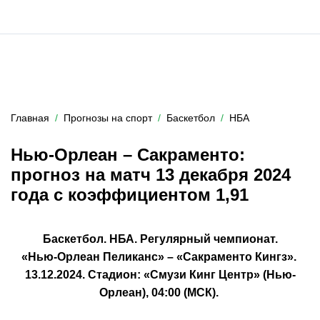
Главная
Прогнозы на спорт
Баскетбол
НБА
Нью-Орлеан – Сакраменто:
прогноз на матч 13 декабря 2024
года с коэффициентом 1,91
Баскетбол. НБА. Регулярный чемпионат.
«Нью-Орлеан Пеликанс» – «Сакраменто Кингз».
13.12.2024. Стадион: «Смузи Кинг Центр» (Нью-
Орлеан), 04:00 (МСК).