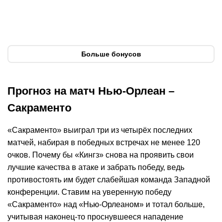
Подробнее
Подробнее
П
Открыть промокод
Открыть промокод
Больше бонусов
Прогноз на матч Нью-Орлеан –
Сакраменто
«Сакраменто» выиграл три из четырёх последних
матчей, набирая в победных встречах не менее 120
очков. Почему бы «Кингз» снова на проявить свои
лучшие качества в атаке и забрать победу, ведь
противостоять им будет слабейшая команда Западной
конференции. Ставим на уверенную победу
«Сакраменто» над «Нью-Орлеаном» и тотал больше,
учитывая наконец-то проснувшееся нападение