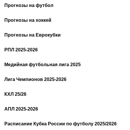
Прогнозы на футбол
Прогнозы на РПЛ
Прогнозы на Бундеслигу
Прогнозы на хоккей
Прогнозы на Лигу 1 (ФНЛ)
Прогнозы на Чемпионат
Ставки на КХЛ 25/26
Прогнозы на АПЛ
Франции
Ставки на Евротур
Прогнозы на Еврокубки
Ставки на НХЛ 25/26
Прогнозы на Ла Лигу
Ставки на МЛС
Прогнозы на ЛЧ 25-26
Конференций
РПЛ 2025-2026
Ставки на Серию А
Прогнозы на ЛЕ 25-26
Прогнозы на Лигу Наций
Расписание РПЛ 2025-2026
Ставки на Лигу
Таблица трансферов РПЛ
Медийная футбольная лига 2025
Прямые трансляции РПЛ
Состав РПЛ 25/26
Расписание Медиалиги 2025
РПЛ: таблица и результаты
Команды Медиалиги 2025
Лига Чемпионов 2025-2026
Турнирная таблица
Формат МФЛ
Медиалиги
Как смотреть Лигу
Турнирная таблица Лиги
КХЛ 25/26
Чемпионов
Чемпионов
Расписание матчей ЛЧ 25-
Команды ЛЧ 25-26
Расписание матчей КХЛ
25/26
АПЛ 2025-2026
26
Формат ЛЧ 25/26
Результаты матчей КХЛ
Таблица трансферов КХЛ
Расписание матчей АПЛ
Турнирная таблица КХЛ
Как смотреть АПЛ онлайн
Расписание Кубка России по футболу 2025/2026
Турнирная таблица АПЛ