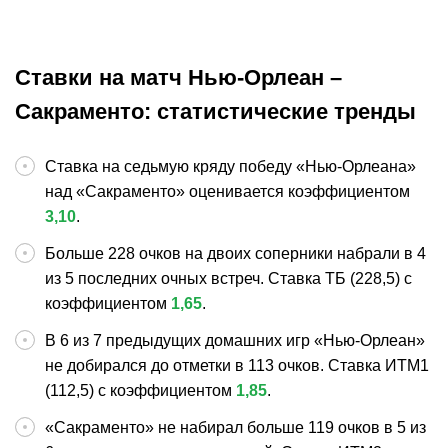
НБА
Окончен
Единая Лига В
Ставки на матч Нью-Орлеан –
Сакраменто: статистические тренды
Ставка на седьмую кряду победу «Нью-Орлеана»
над «Сакраменто» оценивается коэффициентом
3,10
.
Больше 228 очков на двоих соперники набрали в 4
из 5 последних очных встреч. Ставка ТБ (228,5) с
коэффициентом
1,65
.
В 6 из 7 предыдущих домашних игр «Нью-Орлеан»
не добирался до отметки в 113 очков. Ставка ИТМ1
(112,5) с коэффициентом
1,85
.
«Сакраменто» не набирал больше 119 очков в 5 из