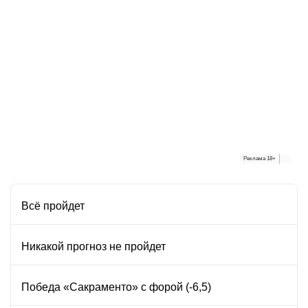
Реклама
18+
Всё пройдет
Никакой прогноз не пройдет
Победа «Сакраменто» с форой (-6,5)