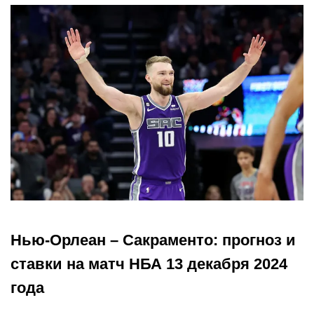
Нью-Орлеан – Сакраменто: прогноз и
ставки на матч НБА 13 декабря 2024
года