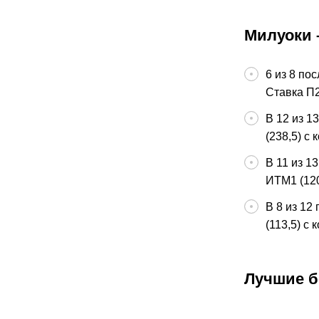
Милуоки 
6 из 8 по
Ставка П
В 12 из 1
(238,5) 
В 11 из 1
ИТМ1 (12
В 8 из 12
(113,5) с
Лучшие б
Промоко