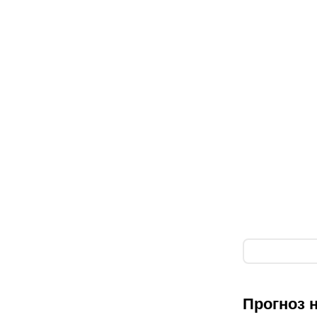
Фрибеты до 1
Winline — 10
1000 ₽ для н
Фрибеты
З
Подробнее
Открыть
Прогноз 