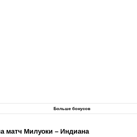
Эксклюзив
Эксклюзив
0000 ₽ в
Промокод Pari: бонус 20000
Бездеп
 бонусов по
рублей за первый депозит
Фонбет:
овых игроков
регист
Фрибеты
За депозит
а депозит
Фрибет
Подробнее
Подро
 промокод
Открыть промокод
От
Больше бонусов
на матч Милуоки – Индиана