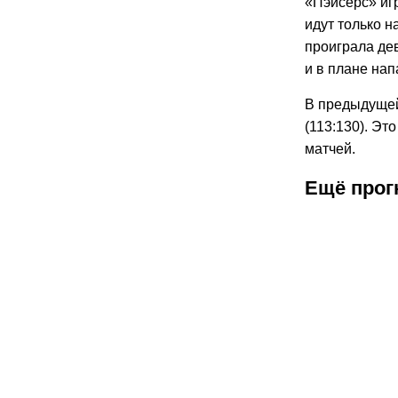
«Пэйсерс» иг
идут только н
проиграла де
и в плане нап
В предыдущей
(113:130). Эт
матчей.
Ещё прог
К
:
14.06.2
Прогноз на 
Антонио – Н
«Никс» в од
титула
НБА