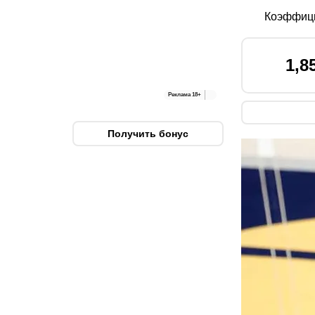
Коэффиц
1,8
Реклама
18+
Получить бонус