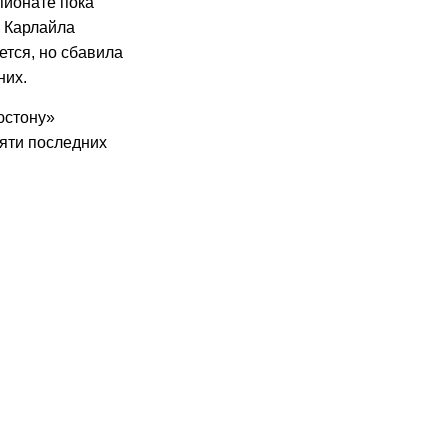
пионате пока
а Карлайла
ется, но сбавила
них.
юстону»
пяти последних
К
:
1,75
К
:
1,75
6.2026
18:00
09.06.2026
3:30
0
а матч
Прогноз на матч Нью-
Прогноз
в-Кубань –
Йорк – Сан-Антонио.
ЦСКА. 
сти ближе к
«Никс» увеличат
одолею
преимущество
а ВТБ
Окончен
НБА
Окончен
Единая Л