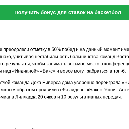
Получить бонус для ставок на баскетбол
не преодолели отметку в 50% побед и на данный момент име
Однако, учитывая нестабильность большинства команд Вост
ого результаты, чтобы занимать восьмое место в конференци
 над «Индианой» «Бакс» и вовсе могут забраться в топ-6.
тчей команда Дока Риверса дома уверенно переиграла «Чик
олжным образом проявили себя лидеры «Бакс». Яннис Ант
Дэмиана Лилларда 20 очков и 10 результативных передач.