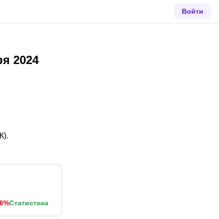
Войти
ря 2024
К).
66
%
Статистика