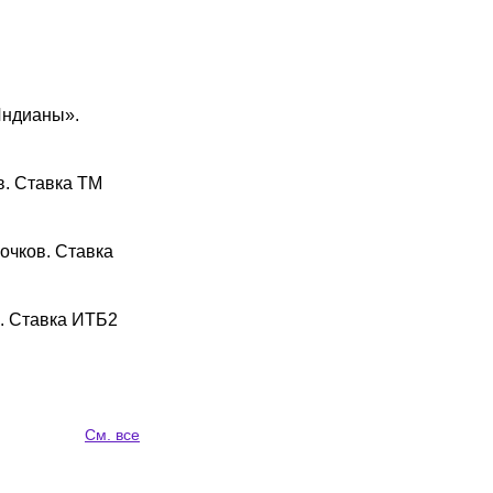
Индианы».
в. Ставка ТМ
очков. Ставка
. Ставка ИТБ2
См. все
мокод
:
META25