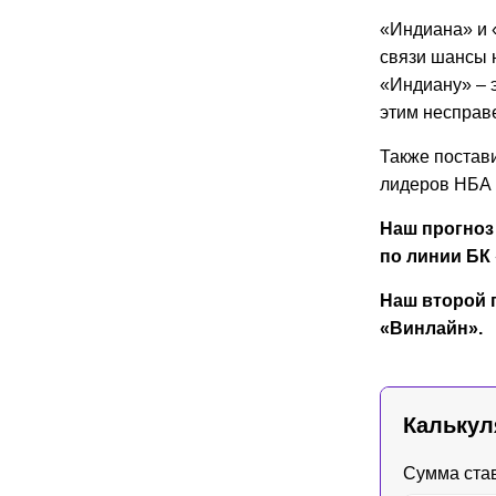
«Индиана» и 
связи шансы 
«Индиану» – 
этим несправ
Также постав
лидеров НБА п
Наш прогноз 
по линии БК
Наш второй п
«Винлайн».
Калькул
Сумма ста