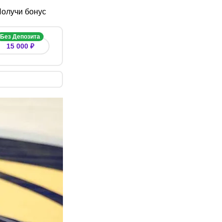
олучи бонус
Без Депозита
15 000 ₽