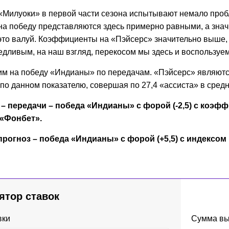
«Милуоки» в первой части сезона испытывают немало пробл
на победу представляются здесь примерно равными, а знач
это валуй. Коэффициенты на «Пэйсерс» значительно выше, 
едливым, на наш взгляд, перекосом мы здесь и воспользуем
им на победу «Индианы» по передачам. «Пэйсерс» являютс
о данном показателю, совершая по 27,4 «ассиста» в средне
– передачи – победа «Индианы» с форой (-2,5) с коэф
 «Фонбет».
рогноз – победа «Индианы» с форой (+5,5) с индексом 
ятор ставок
вки
Сумма в