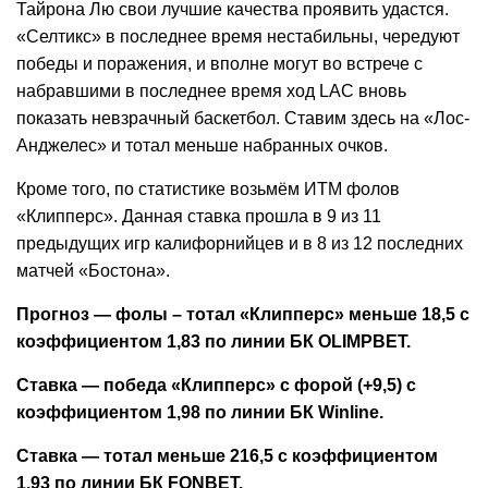
Тайрона Лю свои лучшие качества проявить удастся.
«Селтикс» в последнее время нестабильны, чередуют
победы и поражения, и вполне могут во встрече с
набравшими в последнее время ход LAC вновь
показать невзрачный баскетбол. Ставим здесь на «Лос-
Анджелес» и тотал меньше набранных очков.
Кроме того, по статистике возьмём ИТМ фолов
«Клипперс». Данная ставка прошла в 9 из 11
предыдущих игр калифорнийцев и в 8 из 12 последних
матчей «Бостона».
Прогноз — фолы – тотал «Клипперс» меньше 18,5 с
коэффициентом 1,83 по линии БК OLIMPBET.
Ставка — победа «Клипперс» с форой (+9,5) с
коэффициентом 1,98 по линии БК Winline.
Ставка — тотал меньше 216,5 с коэффициентом
1,93 по линии БК FONBET.