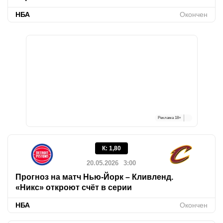
НБА
Окончен
Реклама
18+
К
:
1,80
20.05.2026
3:00
Прогноз на матч Нью-Йорк – Кливленд.
«Никс» откроют счёт в серии
НБА
Окончен