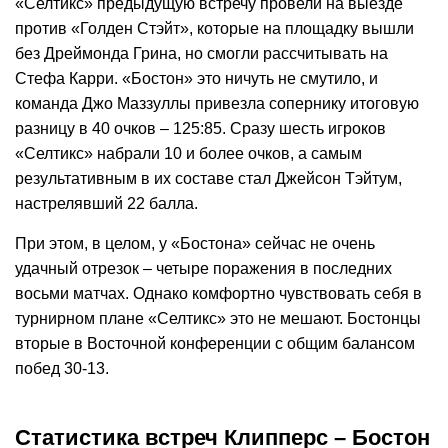
«Селтикс» предыдущую встречу провели на выезде
против «Голден Стэйт», которые на площадку вышли
без Дреймонда Грина, но смогли рассчитывать на
Стефа Карри. «Бостон» это ничуть не смутило, и
команда Джо Маззуллы привезла сопернику итоговую
разницу в 40 очков – 125:85. Сразу шесть игроков
«Селтикс» набрали 10 и более очков, а самым
результативным в их составе стал Джейсон Тэйтум,
настрелявший 22 балла.
При этом, в целом, у «Бостона» сейчас не очень
удачный отрезок – четыре поражения в последних
восьми матчах. Однако комфортно чувствовать себя в
турнирном плане «Селтикс» это не мешают. Бостонцы
вторые в Восточной конференции с общим балансом
побед 30-13.
Статистика встреч Клипперс – Бостон