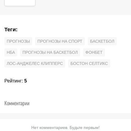
Теги
:
ПРОГНОЗЫ
ПРОГНОЗЫ НА СПОРТ
БАСКЕТБОЛ
НБА
ПРОГНОЗЫ НА БАСКЕТБОЛ
ФОНБЕТ
ЛОС-АНДЖЕЛЕС КЛИППЕРС
БОСТОН СЕЛТИКС
Рейтинг
:
5
Комментарии
Нет комментариев. Будьте первым!