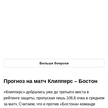
Эксклюзив
Эксклюзив
Промокод Pari: бонус
Фрибеты до 10000 ₽ в
Б
20000 рублей за
Winline — 10 бонусов по
Ф
первый депозит
1000 ₽ для новых
р
игроков
Фрибеты
За депозит
Фрибеты
За депозит
Подробнее
Подробнее
П
Открыть промокод
Открыть промокод
Больше бонусов
Прогноз на матч Клипперс – Бостон
«Клипперс» добрались уже до третьего места в
рейтинге защиты, пропуская лишь 106,6 очка в среднем
за матч. Считаем, что и против «Бостона» команде