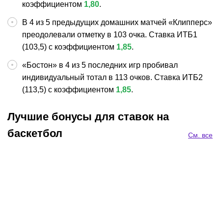
коэффициентом
1,80
.
В 4 из 5 предыдущих домашних матчей «Клипперс»
преодолевали отметку в 103 очка. Ставка ИТБ1
(103,5) с коэффициентом
1,85
.
«Бостон» в 4 из 5 последних игр пробивал
индивидуальный тотал в 113 очков. Ставка ИТБ2
(113,5) с коэффициентом
1,85
.
Лучшие бонусы для ставок на
баскетбол
См. все
Промокод
:
META8
Промокод
:
META20K