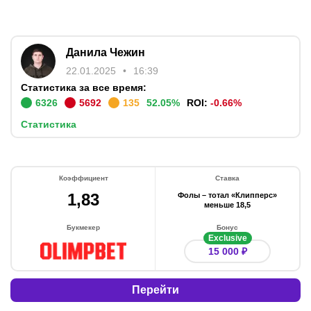
Данила Чежин
22.01.2025
16:39
Статистика за все время:
6326
5692
135
52.05
%
ROI:
-0.66
%
Статистика
Коэффициент
Ставка
1,83
Фолы – тотал «Клипперс»
меньше 18,5
Букмекер
Бонус
Exclusive
15 000 ₽
Перейти