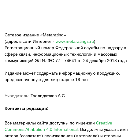
Сетевое издание «Metarating»
(адрес в сети Интернет -
www.metaratings.ru
)
Регистрационный номер Федеральной службы по надзору в
сфере связи, информационных технологий и массовых
коммуникаций ЭЛ № ФС 77 - 74641 от 24 декабря 2018 года.
Издание может содержать информационную продукцию,
предназначенную для лиц старше 18 лет.
Учредитель:
Тхалиджоков А.С.
Контакты редакции:
Все материалы сайта доступны по лицензии
Creative
Commons Attribution 4.0 International
.
Вы должны указать имя
автора (создателя) произведения (материала) и стороны