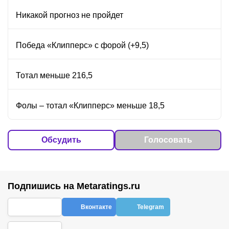
Никакой прогноз не пройдет
Победа «Клипперс» с форой (+9,5)
Тотал меньше 216,5
Фолы – тотал «Клипперс» меньше 18,5
Обсудить
Голосовать
Подпишись на Metaratings.ru
Вконтакте
Telegram