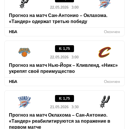
22.05.2026
3:00
Прогноз на матч Сан-Антонио – Оклахома.
«Тандер» одержат третью победу
НБА
Окончен
К
:
1,75
22.05.2026
3:00
Прогноз на матч Нью-Йорк – Кливленд. «Никс»
укрепят своё преимущество
НБА
Окончен
К
:
1,75
21.05.2026
3:30
Прогноз на матч Оклахома – Сан-Антонио.
«Тандер» реабилитируются за поражение в
первом матче