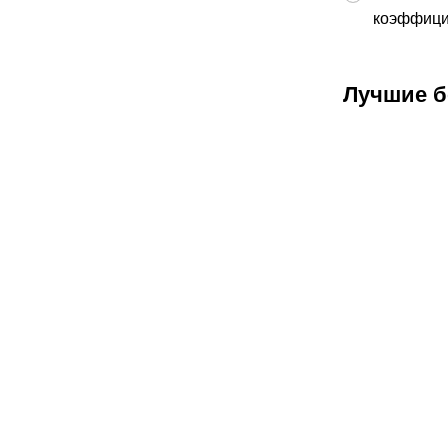
коэффиц
Лучшие б
Промоко
Фрибеты до 1
Winline — 10
1000 ₽ для н
Фрибеты
З
Подробнее