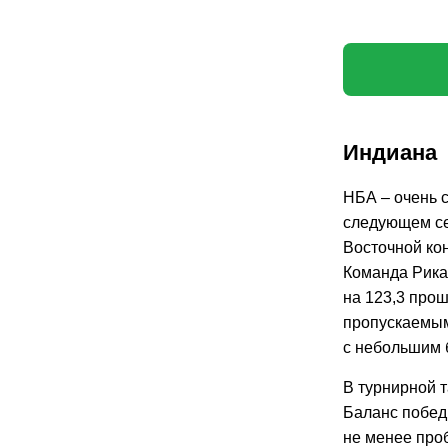
Индиана
НБА – очень 
следующем се
Восточной ко
Команда Рика 
на 123,3 прош
пропускаемым
с небольшим б
В турнирной 
Баланс побед
не менее проб