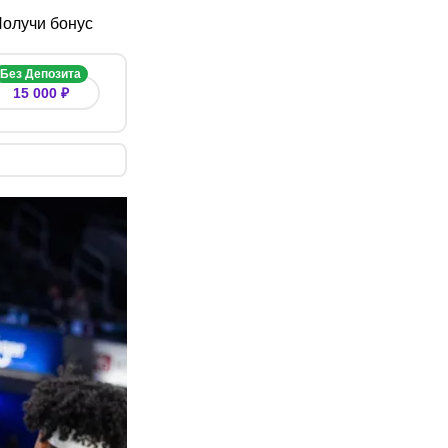
олучи бонус
Без Депозита
15 000 ₽