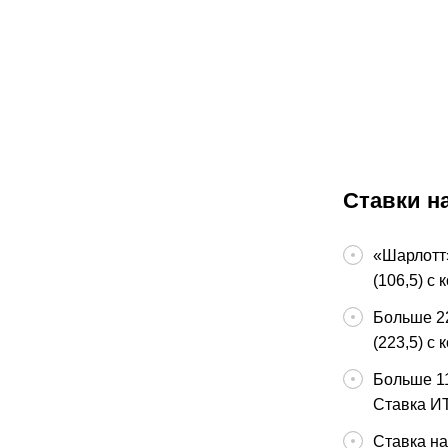
Прогноз на 
Антонио – Н
«Никс» в од
титула
НБА
Ставки н
«Шарлотт»
(106,5) 
Больше 22
(223,5) 
Больше 11
Ставка ИТ
Ставка на