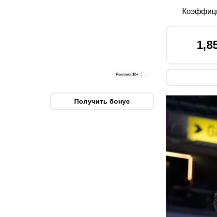
Коэффиц
1,8
Реклама
18+
Получить бонус