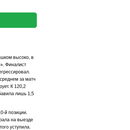
шком высоко, в
с». Финалист
егрессировал.
 среднем за матч
ует. К 120,2
бавила лишь 1,5
0-й позиции.
рала на выезде
того уступила.