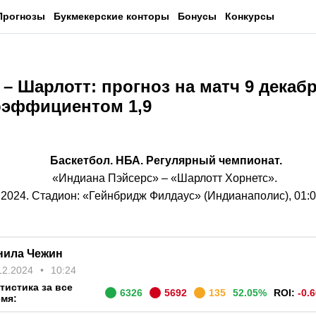
Прогнозы
Букмекерские конторы
Бонусы
Конкурсы
– Шарлотт: прогноз на матч 9 декабр
коэффициентом 1,9
Баскетбол. НБА. Регулярный чемпионат.
«Индиана Пэйсерс» – «Шарлотт Хорнетс».
.2024. Стадион: «Гейнбридж Филдаус» (Индианаполис), 01:
нила Чежин
12.2024
10:24
тистика за все
6326
5692
135
52.05
%
ROI:
-0.
мя: