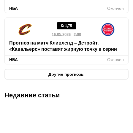
НБА
Окончен
К
:
1,75
16.05.2026
2:00
Прогноз на матч Кливленд – Детройт.
«Кавальерс» поставят жирную точку в серии
НБА
Окончен
Другие прогнозы
Недавние статьи