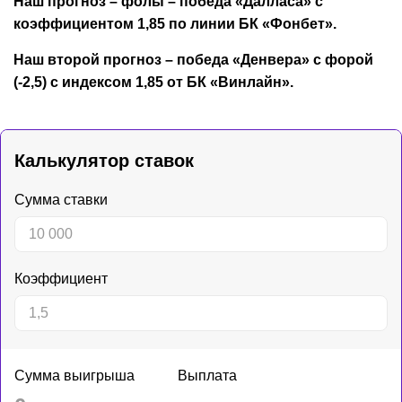
Наш прогноз – фолы – победа «Далласа» с
коэффициентом 1,85 по линии БК «Фонбет».
Наш второй прогноз – победа «Денвера» с форой
(-2,5) с индексом 1,85 от БК «Винлайн».
Калькулятор ставок
Сумма ставки
Коэффициент
Сумма выигрыша
Выплата