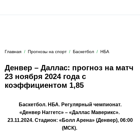
Главная
Прогнозы на спорт
Баскетбол
НБА
Денвер – Даллас: прогноз на матч
23 ноября 2024 года с
коэффициентом 1,85
Баскетбол. НБА. Регулярный чемпионат.
«Денвер Наггетс» – «Даллас Маверикс».
23.11.2024. Стадион: «Болл Арена» (Денвер), 06:00
(МСК).