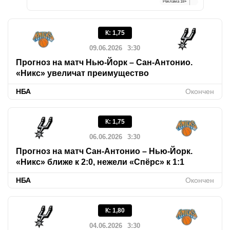
Реклама
18+
К
:
1,75
09.06.2026
3:30
Прогноз на матч Нью-Йорк – Сан-Антонио.
«Никс» увеличат преимущество
НБА
Окончен
К
:
1,75
06.06.2026
3:30
Прогноз на матч Сан-Антонио – Нью-Йорк.
«Никс» ближе к 2:0, нежели «Спёрс» к 1:1
НБА
Окончен
К
:
1,80
04.06.2026
3:30