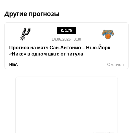
Другие прогнозы
К
:
1,75
14.06.2026
3:30
Прогноз на матч Сан-Антонио – Нью-Йорк.
«Никс» в одном шаге от титула
НБА
Окончен