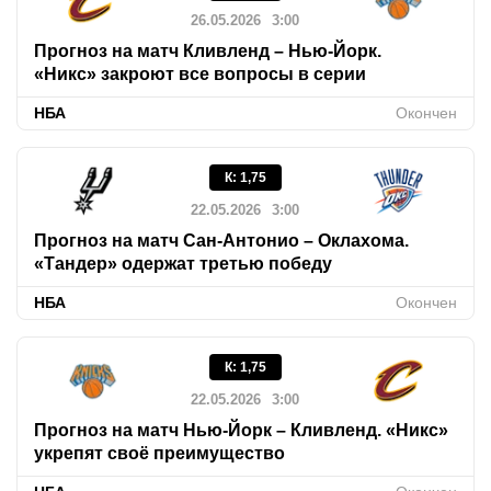
26.05.2026
3:00
Прогноз на матч Кливленд – Нью-Йорк.
«Никс» закроют все вопросы в серии
НБА
Окончен
К
:
1,75
22.05.2026
3:00
Прогноз на матч Сан-Антонио – Оклахома.
«Тандер» одержат третью победу
НБА
Окончен
К
:
1,75
22.05.2026
3:00
Прогноз на матч Нью-Йорк – Кливленд. «Никс»
укрепят своё преимущество