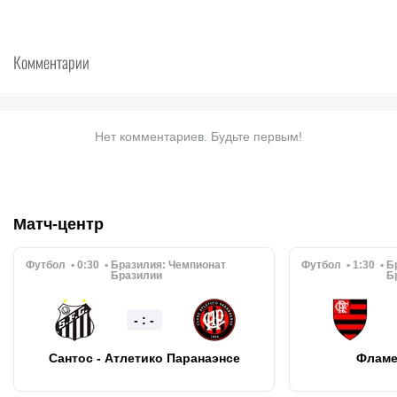
Комментарии
Нет комментариев. Будьте первым!
Матч-центр
Футбол
0:30
Бразилия:
Чемпионат
Футбол
1:30
Б
Бразилии
Б
- : -
Сантос - Атлетико Паранаэнсе
Фламе