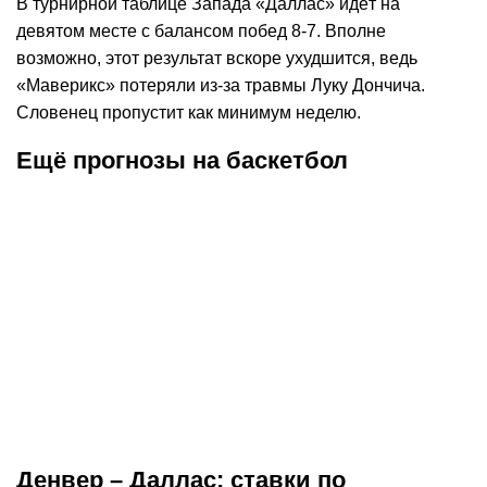
В турнирной таблице Запада «Даллас» идёт на
девятом месте с балансом побед 8-7. Вполне
возможно, этот результат вскоре ухудшится, ведь
«Маверикс» потеряли из-за травмы Луку Дончича.
Словенец пропустит как минимум неделю.
Ещё прогнозы на баскетбол
К
:
1,75
14.06.2026
3:30
10.06
Прогноз на матч Сан-Антонио –
Прогноз на м
Нью-Йорк. «Никс» в одном шаге
«Армейцы» 
от титула
чемпионство 
НБА
Окончен
Единая Лига В
Денвер – Даллас: ставки по