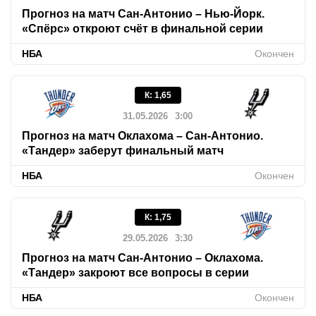
Прогноз на матч Сан-Антонио – Нью-Йорк.
«Спёрс» откроют счёт в финальной серии
НБА
Окончен
К
:
1,65
31.05.2026
3:00
Прогноз на матч Оклахома – Сан-Антонио.
«Тандер» заберут финальный матч
НБА
Окончен
К
:
1,75
29.05.2026
3:30
Прогноз на матч Сан-Антонио – Оклахома.
«Тандер» закроют все вопросы в серии
НБА
Окончен