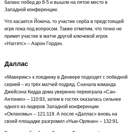
баланс побед до 8-5 и вышли на пятое место в
Западной конференции.
Что касается Йокича, то участие серба в предстоящей
игре пока под вопросом. Также отметим, что точно не
примет участие в матче другой ключевой игрок
«Наггетс» – Аарон Гордон.
Даллас
«Маверикс» к поединку в Денвере подходят с победной
серией – из трёх матчей подряд. Сначала команда
Джейсона Кидда дома уверенно переиграла «Сан-
Антонио» – 110:93, затем в гостях оказалась сильнее
одного из лидеров Западной конференции
«Оклахомы» – 121:119. А после «Даллас» вновь на
своей площадке разгромил «Нью-Орлеан» – 132:91.