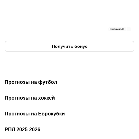
Реклама
18+
Получить бонус
Прогнозы на футбол
Прогнозы на РПЛ
Прогнозы на Бундеслигу
Прогнозы на хоккей
Прогнозы на Лигу 1 (ФНЛ)
Прогнозы на Чемпионат
Ставки на КХЛ 25/26
Прогнозы на АПЛ
Франции
Ставки на Евротур
Прогнозы на Еврокубки
Ставки на НХЛ 25/26
Прогнозы на Ла Лигу
Ставки на МЛС
Прогнозы на ЛЧ 25-26
Конференций
РПЛ 2025-2026
Ставки на Серию А
Прогнозы на ЛЕ 25-26
Прогнозы на Лигу Наций