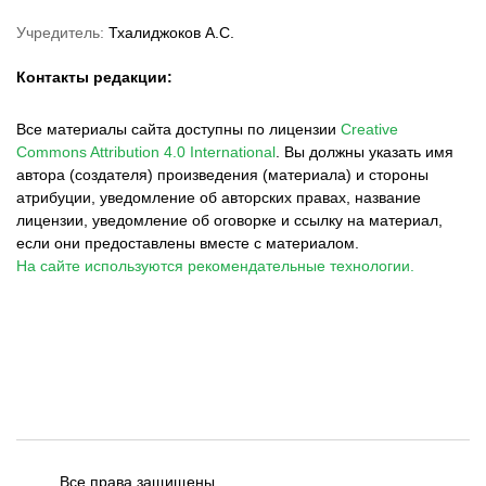
Учредитель:
Тхалиджоков А.С.
Контакты редакции:
Все материалы сайта доступны по лицензии
Creative
Commons Attribution 4.0 International
.
Вы должны указать имя
автора (создателя) произведения (материала) и стороны
атрибуции, уведомление об авторских правах, название
лицензии, уведомление об оговорке и ссылку на материал,
если они предоставлены вместе с материалом.
На сайте используются рекомендательные технологии.
Все права защищены