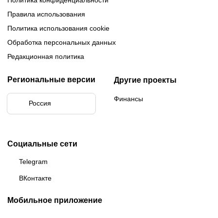
Политика конфиденциальности
Правила использования
Политика использования cookie
Обработка персональных данных
Редакционная политика
Региональные версии
Другие проекты
Финансы
Россия
Социальные сети
Telegram
ВКонтакте
Мобильное приложение