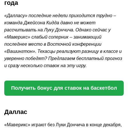
года
«Далласу» последние недели приходится трудно –
команда Джейсона Кидда давно не может
рассчитывать на Луку Дончича. Однако сейчас у
«Маверикс» слабый соперник – занимающий
последнее место в Восточной конференции
«Вашингтон». Техасцы реализуют разницу в классе и
уверенно победят? Предлагаем бесплатный прогноз
и сразу несколько ставок на эту игру.
Получить бонус для ставок на баскетбол
Даллас
«Маверикс» играют без Луки Дончича в конце декабря,