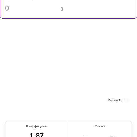
0
0
Реклама
18+
Коэффициент
Ставка
1,87