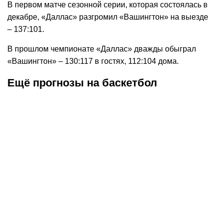
В первом матче сезонной серии, которая состоялась в
декабре, «Даллас» разгромил «Вашингтон» на выезде
– 137:101.
В прошлом чемпионате «Даллас» дважды обыграл
«Вашингтон» – 130:117 в гостях, 112:104 дома.
Ещё прогнозы на баскетбол
К
:
1,75
14.06.2026
3:30
10.06
Прогноз на матч Сан-Антонио –
Прогноз на м
Нью-Йорк. «Никс» в одном шаге
«Армейцы» 
от титула
чемпионство 
НБА
Окончен
Единая Лига В