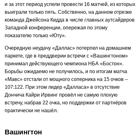
и за этот период успели провести 16 матчей, из которых
выиграли только пять. Собственно, на данном отрезке
команда Джейсона Кидда в числе главных аутсайдеров
Западной конференции, опережая по этому
показателю только «Юту».
Очередную неудачу «Даллас» потерпел на домашнем
паркете, где в преддверии встречи с «Вашингтоном»
принимал действующего чемпиона НБА «Бостон».
Борьбы ожидаемо не получилось, и по итогам матча
«Мавс» отстали от мощного соперника на 15 очков –
107:122. При этом лидер «Далласа» в отсутствие
Дончича Кайри Ирвинг провёл не самую плохую
встречу, набрав 22 очка, но поддержки от партнёров
практически не нашёл.
Вашингтон