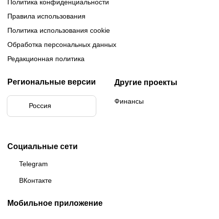
Политика конфиденциальности
Правила использования
Политика использования cookie
Обработка персональных данных
Редакционная политика
Региональные версии
Другие проекты
Финансы
Россия
Социальные сети
Telegram
ВКонтакте
Мобильное приложение