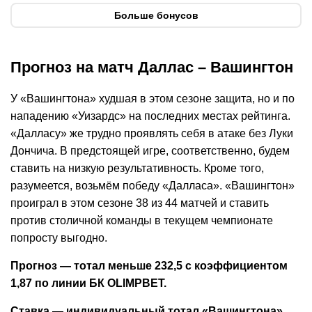
Больше бонусов
Прогноз на матч Даллас – Вашингтон
У «Вашингтона» худшая в этом сезоне защита, но и по
нападению «Уизардс» на последних местах рейтинга.
«Далласу» же трудно проявлять себя в атаке без Луки
Дончича. В предстоящей игре, соответственно, будем
ставить на низкую результативность. Кроме того,
разумеется, возьмём победу «Далласа». «Вашингтон»
проиграл в этом сезоне 38 из 44 матчей и ставить
против столичной команды в текущем чемпионате
попросту выгодно.
Прогноз — тотал меньше 232,5 с коэффициентом
1,87 по линии БК OLIMPBET.
Ставка — индивидуальный тотал «Вашингтона»