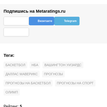
Подпишись на Metaratings.ru
Вконтакте
Telegram
Теги
:
БАСКЕТБОЛ
НБА
ВАШИНГТОН УИЗАРДС
ДАЛЛАС МАВЕРИКС
ПРОГНОЗЫ
ПРОГНОЗЫ НА БАСКЕТБОЛ
ПРОГНОЗЫ НА СПОРТ
ОЛИМП
Рейтинг
:
5