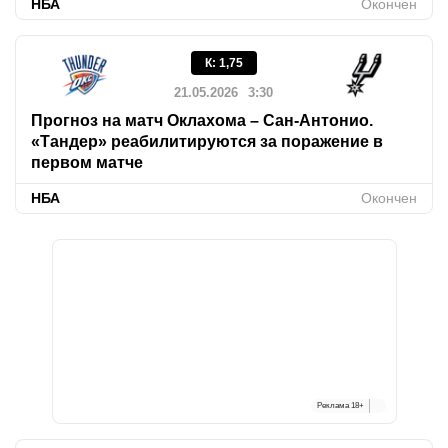
НБА
Окончен
К
:
1,75
21.05.2026
3:30
Прогноз на матч Оклахома – Сан-Антонио.
«Тандер» реабилитируются за поражение в
первом матче
НБА
Окончен
Реклама
18+