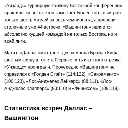
«Уизардс» турнирную таблицу Восточной конференции
практически весь сезон замыкает. Более того, выиграв
только шесть матчей за весь чемпионата, а провели
столичные уже 44 встречи, «Вашингтон» является
абсолютно худшей командой не только Востока, но и
всей лиги.
Матч с «Далласом» станет для команда Брайан Кифа
шестым кряду в гостях. Первые пять игр этого отрезка
«Уизардс» проиграли. Поочерёдно «Вашингтон» не
справился с «Голден Стэйт» (114:122), «Сакраменто»
(100:123), «Лос-Анджелес Лейкерс» (88:111), «Лос-
Анджелес Клипперс» (93:110) и «Финиксом» (109:119).
Статистика встреч Даллас –
Вашингтон