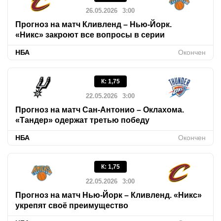
26.05.2026
3:00
Прогноз на матч Кливленд – Нью-Йорк.
«Никс» закроют все вопросы в серии
НБА
Окончен
К
:
1,75
22.05.2026
3:00
Прогноз на матч Сан-Антонио – Оклахома.
«Тандер» одержат третью победу
НБА
Окончен
К
:
1,75
22.05.2026
3:00
Прогноз на матч Нью-Йорк – Кливленд. «Никс»
укрепят своё преимущество