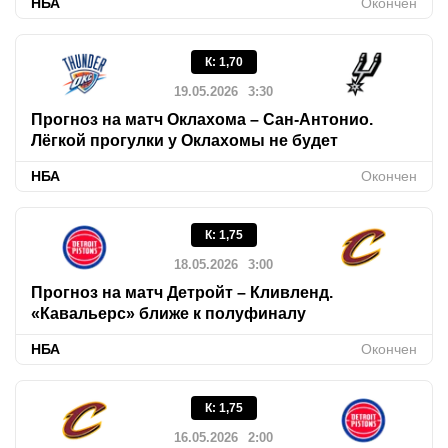
НБА
Окончен
К
:
1,70
19.05.2026
3:30
Прогноз на матч Оклахома – Сан-Антонио.
Лёгкой прогулки у Оклахомы не будет
НБА
Окончен
К
:
1,75
18.05.2026
3:00
Прогноз на матч Детройт – Кливленд.
«Кавальерс» ближе к полуфиналу
НБА
Окончен
К
:
1,75
16.05.2026
2:00