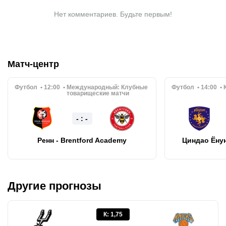
Нет комментариев. Будьте первым!
Матч-центр
Футбол
12:00
Международный:
Клубные
Футбол
14:00
товарищеские матчи
- : -
Ренн - Brentford Academy
Циндао Ёну
Другие прогнозы
К
:
1,75