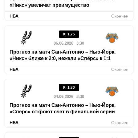
«Никс» увеличат преимущество
НБА
Окончен
К
:
1,75
06.06.2026
3:30
Прогноз на матч Сан-Антонио – Нью-Йорк.
«Никс» ближе к 2:0, нежели «Спёрс» к 1:1
НБА
Окончен
К
:
1,80
04.06.2026
3:30
Прогноз на матч Сан-Антонио – Нью-Йорк.
«Спёрс» откроют счёт в финальной серии
НБА
Окончен