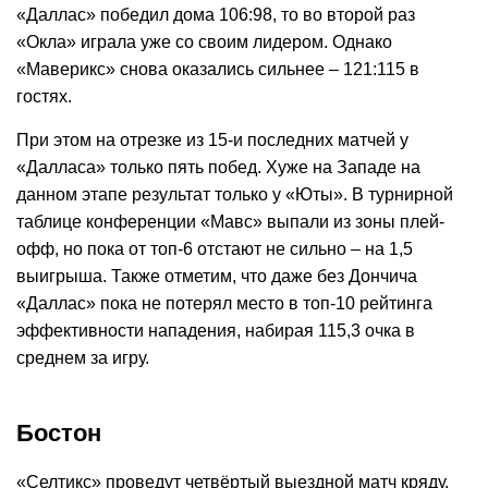
«Даллас» победил дома 106:98, то во второй раз
«Окла» играла уже со своим лидером. Однако
«Маверикс» снова оказались сильнее – 121:115 в
гостях.
При этом на отрезке из 15-и последних матчей у
«Далласа» только пять побед. Хуже на Западе на
данном этапе результат только у «Юты». В турнирной
таблице конференции «Мавс» выпали из зоны плей-
офф, но пока от топ-6 отстают не сильно – на 1,5
выигрыша. Также отметим, что даже без Дончича
«Даллас» пока не потерял место в топ-10 рейтинга
эффективности нападения, набирая 115,3 очка в
среднем за игру.
Бостон
«Селтикс» проведут четвёртый выездной матч кряду.