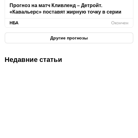
Прогноз на матч Кливленд – Детройт.
«Кавальерс» поставят жирную точку в серии
НБА
Окончен
Другие прогнозы
Недавние статьи
07.08.2026
20:30
07.08.2026
18:45
Трусовой и Валиевой
Соболев идет на победу
дали нейтральный
в гонке бомбардиров: в
статус: как наши
чем он сильнее Кордобы,