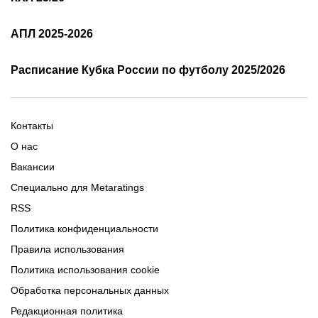
Чемпионов
Чемпионов
Расписание матчей ЛЧ 25-
Команды ЛЧ 25-26
Расписание матчей КХЛ
25/26
АПЛ 2025-2026
26
Формат ЛЧ 25/26
Результаты матчей КХЛ
Таблица трансферов КХЛ
Расписание матчей АПЛ
Турнирная таблица КХЛ
Как смотреть АПЛ онлайн
Расписание Кубка России по футболу 2025/2026
Турнирная таблица АПЛ
Таблица и результаты Кубка
России 2025-2026
Контакты
О нас
Вакансии
Специально для Metaratings
RSS
Политика конфиденциальности
Правила использования
Политика использования cookie
Обработка персональных данных
Редакционная политика