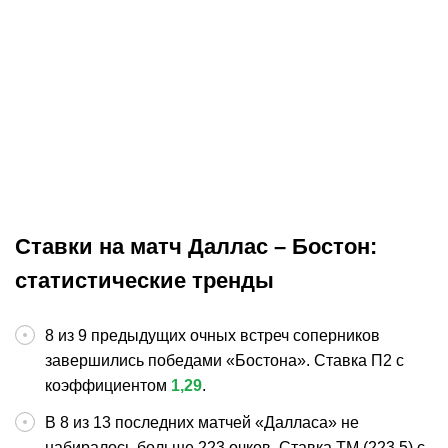
К
:
1,75
14.06.2026
3:30
10.06
Прогноз на матч Сан-Антонио –
Прогноз на м
Нью-Йорк. «Никс» в одном шаге
«Армейцы» 
от титула
чемпионство 
НБА
Окончен
Единая Лига В
Ставки на матч Даллас – Бостон:
статистические тренды
8 из 9 предыдущих очных встреч соперников
завершились победами «Бостона». Ставка П2 с
коэффициентом
1,29
.
В 8 из 13 последних матчей «Далласа» не
набиралось больше 223 очков. Ставка ТМ (223,5) с