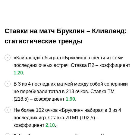
НБА
Окончен
Единая Лига В
Ставки на матч Бруклин – Кливленд:
статистические тренды
«Кливленд» обыграл «Бруклин» в шести из семи
последних очных встреч. Ставка П2 – коэффициент
1,20
.
В 3 из 4 последних матчей между собой соперники
не перебивали тотал в 218 очков. Ставка ТМ
(218,5) – коэффициент
1,90
.
Не более 102 очков «Бруклин» набирал в 3 из 4
последних игр. Ставка ИТМ1 (102,5) –
коэффициент
2,10
.