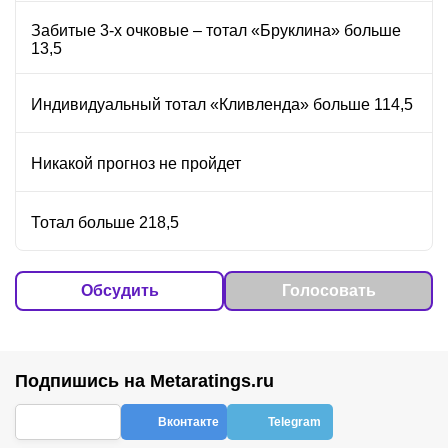
Забитые 3-х очковые – тотал «Бруклина» больше
13,5
Индивидуальный тотал «Кливленда» больше 114,5
Никакой прогноз не пройдет
Тотал больше 218,5
Обсудить
Голосовать
Подпишись на Metaratings.ru
Вконтакте
Telegram