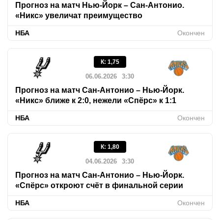
Прогноз на матч Нью-Йорк – Сан-Антонио.
«Никс» увеличат преимущество
НБА
Окончен
К
:
1,75
06.06.2026
3:30
Прогноз на матч Сан-Антонио – Нью-Йорк.
«Никс» ближе к 2:0, нежели «Спёрс» к 1:1
НБА
Окончен
К
:
1,80
04.06.2026
3:30
Прогноз на матч Сан-Антонио – Нью-Йорк.
«Спёрс» откроют счёт в финальной серии
НБА
Окончен