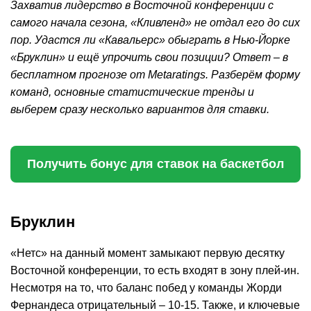
Захватив лидерство в Восточной конференции с
самого начала сезона, «Кливленд» не отдал его до сих
пор. Удастся ли «Кавальерс» обыграть в Нью-Йорке
«Бруклин» и ещё упрочить свои позиции? Ответ – в
бесплатном прогнозе от Metaratings. Разберём форму
команд, основные статистические тренды и
выберем сразу несколько вариантов для ставки.
Получить бонус для ставок на баскетбол
Бруклин
«Нетс» на данный момент замыкают первую десятку
Восточной конференции, то есть входят в зону плей-ин.
Несмотря на то, что баланс побед у команды Жорди
Фернандеса отрицательный – 10-15. Также, и ключевые