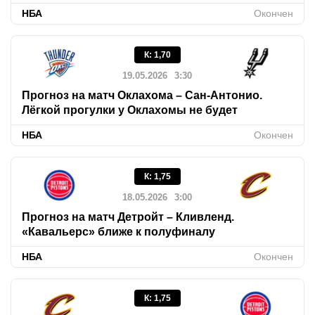
НБА
Окончен
К
:
1,70
19.05.2026
3:30
Прогноз на матч Оклахома – Сан-Антонио.
Лёгкой прогулки у Оклахомы не будет
НБА
Окончен
К
:
1,75
18.05.2026
3:00
Прогноз на матч Детройт – Кливленд.
«Кавальерс» ближе к полуфиналу
НБА
Окончен
К
:
1,75