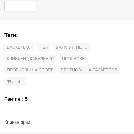
Теги
:
БАСКЕТБОЛ
НБА
БРУКЛИН НЕТС
КЛИВЛЕНД КАВАЛЬЕРС
ПРОГНОЗЫ
ПРОГНОЗЫ НА СПОРТ
ПРОГНОЗЫ НА БАСКЕТБОЛ
ФОНБЕТ
Рейтинг
:
5
Комментарии