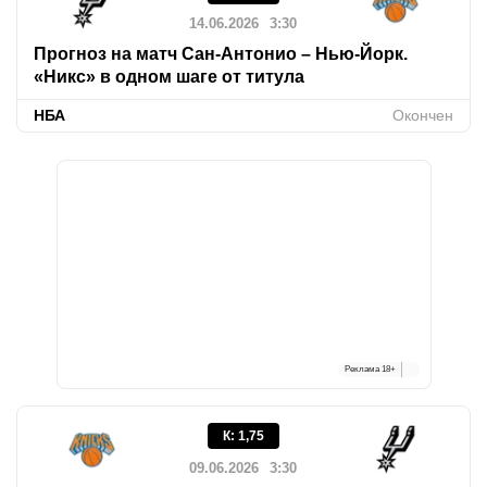
14.06.2026
3:30
Прогноз на матч Сан-Антонио – Нью-Йорк.
«Никс» в одном шаге от титула
НБА
Окончен
Реклама
18+
К
:
1,75
09.06.2026
3:30