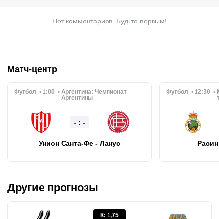
Нет комментариев. Будьте первым!
Матч-центр
Футбол
1:00
Аргентина:
Чемпионат
Футбол
12:30
Аргентины
- : -
Унион Санта-Фе - Ланус
Расинг
Другие прогнозы
К
:
1,75