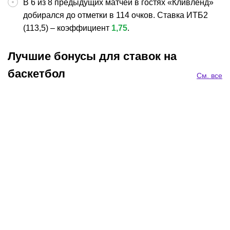
В 6 из 8 предыдущих матчей в гостях «Кливленд»
добирался до отметки в 114 очков. Ставка ИТБ2
(113,5) – коэффициент
1,75
.
Лучшие бонусы для ставок на
баскетбол
См. все
Промокод
:
META8
Промокод
:
META20K
Эксклюзив
Эксклюзив
Промокод Pari: бонус
Фрибеты до 10000 ₽ в
Б
20000 рублей за
Winline — 10 бонусов по
Ф
первый депозит
1000 ₽ для новых
р
игроков
Фрибеты