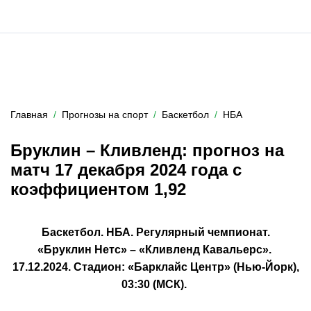
Главная
Прогнозы на спорт
Баскетбол
НБА
Бруклин – Кливленд: прогноз на
матч 17 декабря 2024 года с
коэффициентом 1,92
Баскетбол. НБА. Регулярный чемпионат.
«Бруклин Нетс» – «Кливленд Кавальерс».
17.12.2024. Стадион: «Барклайс Центр» (Нью-Йорк),
03:30 (МСК).