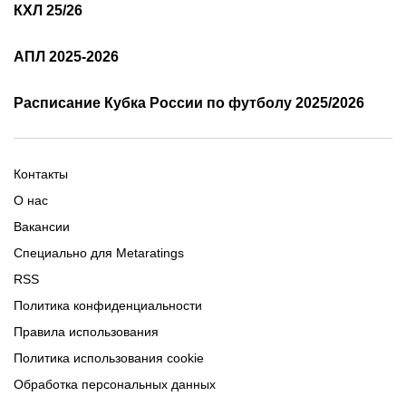
КХЛ 25/26
Чемпионов
Чемпионов
Расписание матчей ЛЧ 25-
Команды ЛЧ 25-26
Расписание матчей КХЛ
25/26
АПЛ 2025-2026
26
Формат ЛЧ 25/26
Результаты матчей КХЛ
Таблица трансферов КХЛ
Расписание матчей АПЛ
Турнирная таблица КХЛ
Как смотреть АПЛ онлайн
Расписание Кубка России по футболу 2025/2026
Турнирная таблица АПЛ
Таблица и результаты Кубка
России 2025-2026
Контакты
О нас
Вакансии
Специально для Metaratings
RSS
Политика конфиденциальности
Правила использования
Политика использования cookie
Обработка персональных данных