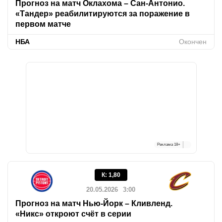
Прогноз на матч Оклахома – Сан-Антонио.
«Тандер» реабилитируются за поражение в
первом матче
НБА
Окончен
Реклама
18+
К
:
1,80
20.05.2026
3:00
Прогноз на матч Нью-Йорк – Кливленд.
«Никс» откроют счёт в серии