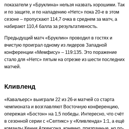
показатели у «Бруклина» нельзя назвать хорошими. Так
и по защите, и по нападению «Нетс» пока 20-е в этом
сезоне – пропускают 114,7 очка в среднем за матч, а
набирают 110,4 балла за результативность.
Предыдущий матч «Бруклин» проводил в гостях и
вчистую проиграл одному из лидеров Западной
конференции «Мемфису» – 119:135. Это поражение
стало для «Нетс» пятым на отрезке из шести последних
матчей.
Кливленд
«Кавальерс» выиграли 22 из 26-и матчей со старта
чемпионата и возглавляют Восточную конференцию,
опережая «Бостон» на 1,5 победы. Интересно, что счёт
в сезонной серии с «Селтикс» у «Кливленда» 1:1, а ещё
команды Кенни Аткинсона, конечно, призрачные, но по-