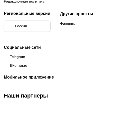
Редакционная политика
Региональные версии
Другие проекты
Финансы
Россия
Социальные сети
Telegram
ВКонтакте
Мобильное приложение
Наши партнёры