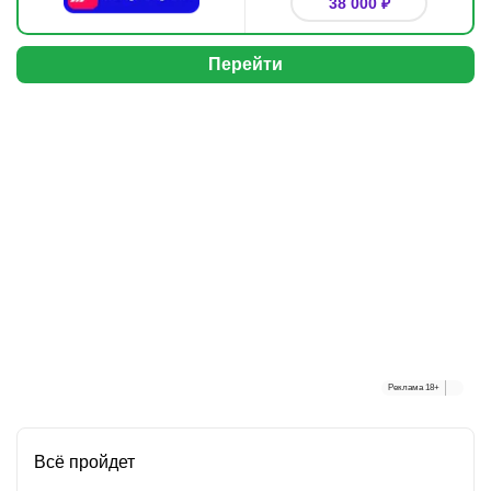
38 000 ₽
Перейти
Реклама
18+
Всё пройдет