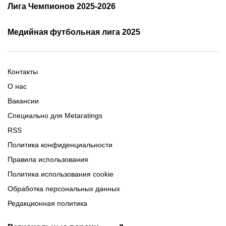
Лига Чемпионов 2025-2026
таблица и результаты
Трансляции Лиги чемпионов
чемпионов
Медийная футбольная лига 2025
Расписание матчей ЛЧ
Команды ЛЧ 2025-2026
2025-2026
Расписание Медиалиги 2025
Регламент Лиги чемпионов
Команды Медиалиги 5 сезон
Турнирная таблица Лиги
Турнирная таблица
Формат МФЛ-5
Контакты
Медиалиги 5
О нас
Вакансии
Специально для Metaratings
RSS
Политика конфиденциальности
Правила использования
Политика использования cookie
Обработка персональных данных
Редакционная политика