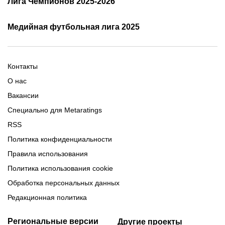
Лига Чемпионов 2025-2026
таблица и результаты
Трансляции Лиги чемпионов
чемпионов
Медийная футбольная лига 2025
Расписание матчей ЛЧ
Команды ЛЧ 2025-2026
2025-2026
Расписание Медиалиги 2025
Регламент Лиги чемпионов
Команды Медиалиги 5 сезон
Турнирная таблица Лиги
Турнирная таблица
Формат МФЛ-5
Контакты
Медиалиги 5
О нас
Вакансии
Специально для Metaratings
RSS
Политика конфиденциальности
Правила использования
Политика использования cookie
Обработка персональных данных
Редакционная политика
Региональные версии
Другие проекты