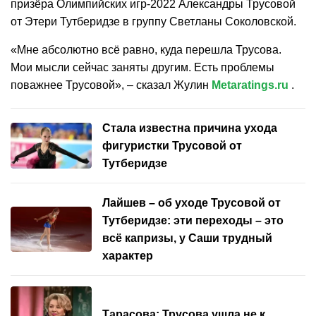
призёра Олимпийских игр-2022 Александры Трусовой
от Этери Тутберидзе в группу Светланы Соколовской.
«Мне абсолютно всё равно, куда перешла Трусова.
Мои мысли сейчас заняты другим. Есть проблемы
поважнее Трусовой», – сказал Жулин
Metaratings.ru
.
Стала известна причина ухода
фигуристки Трусовой от
Тутберидзе
Лайшев – об уходе Трусовой от
Тутберидзе: эти переходы – это
всё капризы, у Саши трудный
характер
Тарасова: Трусова ушла не к