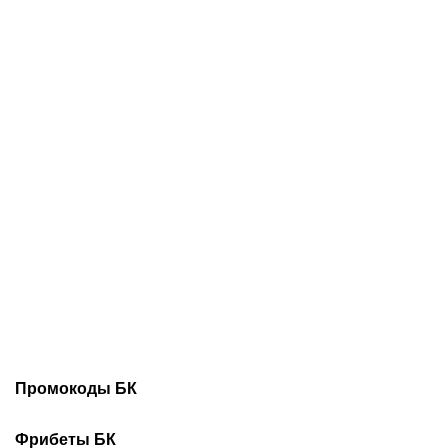
06.08.2026
17:10
06.08.2026
14:00
Буше подписывает звезд
Заболотного забанили до
и хочет прервать
конца года: весной экс-
проклятие «Авангарда»:
игрока «Спартака»
разбираем трансферную
поймали на допинге
кампанию омичей
Промокоды БК
Промокоды Винлайн
Промокоды Марафонбет
Фрибеты БК