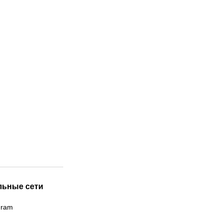
льные сети
gram