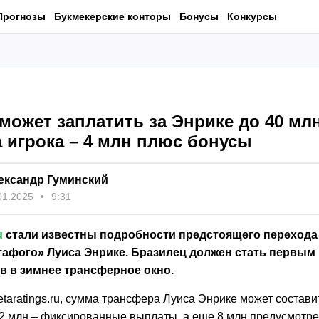
Прогнозы
Букмекерские конторы
Бонусы
Конкурсы
может заплатить за Энрике до 40 млн
 игрока – 4 млн плюс бонусы
ександр Гуминский
01.2025
9:31
u
стали известны подробности предстоящего перехода 
тафого» Луиса Энрике. Бразилец должен стать первым
в в зимнее трансферное окно.
aratings.ru, сумма трансфера Луиса Энрике может состави
 32 млн – фиксированные выплаты, а еще 8 млн предусмотр