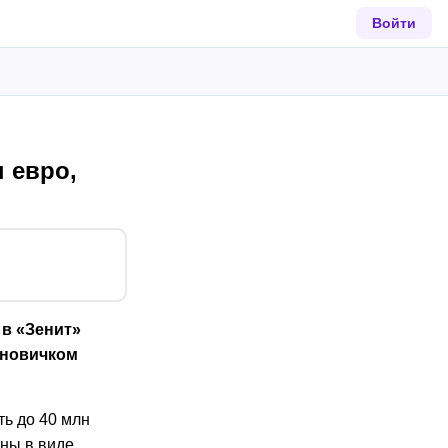
Войти
 евро,
в «Зенит»
 новичком
ть до 40 млн
ены в виде