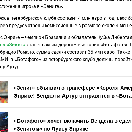
стижения игрока в «Зените».
ка в петербургском клубе составит 4 млн евро в год плюс 
нсфер предусмотрены комиссионные в размере около 4 млн е
с Энрике – чемпион Бразилии и обладатель Кубка Либертад
 в «Зенит»
станет самым дорогим в истории «Ботафого».
брицио Романо, сумма сделки составит 35 млн евро. Такж
СМИ, в «Ботафого» из петербургского клуба должны перейт
ер Артур.
«Зенит» объявил о трансфере «Короля Аме
Энрике! Вендел и Артур отправятся в «Бот
«Ботафого» хочет включить Вендела в сдел
«Зенитом» по Луису Энрике