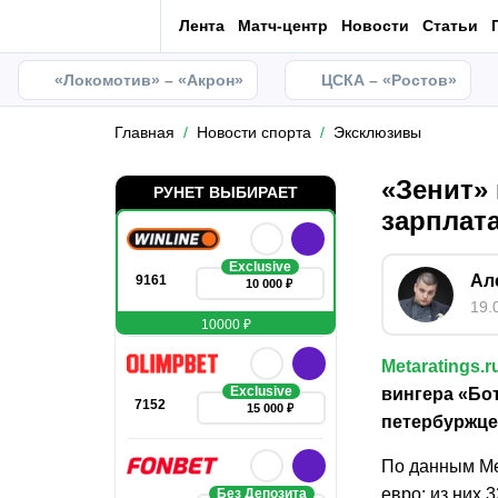
Лента
Матч-центр
Новости
Статьи
«Локомотив» – «Акрон»
ЦСКА – «Ростов»
Главная
Новости спорта
Эксклюзивы
«Зенит» 
РУНЕТ ВЫБИРАЕТ
зарплата
Exclusive
Ал
9161
10 000 ₽
19.
10000 ₽
Metaratings.r
Exclusive
вингера «Бо
7152
15 000 ₽
петербуржце
По данным Met
евро: из них
Без Депозита