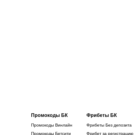
07.08.2026
2
Трусовой и
Валиевой
дали
нейтральны
статус: как
наши
королевы
льда
готовятся к
главным
стартам
сезона
Промокоды БК
Фрибеты БК
Промокоды Винлайн
Фрибеты Без депозита
Промокоды Бетсити
Фрибет за регистрацию