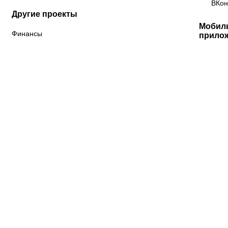
ВКон
Другие проекты
Мобил
Финансы
прило
«Краснодар»
ФНЛ
ФК Акрон