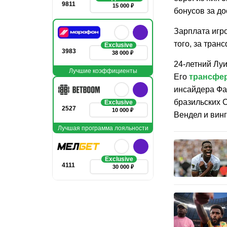
9811
15 000 ₽
бонусов за до
Зарплата игро
того, за тра
Exclusive
3983
38 000 ₽
24-летний Луи
Лучшие коэффициенты
Его
трансфер
инсайдера Фа
бразильских 
Exclusive
2527
10 000 ₽
Вендел и винг
Лучшая программа лояльности
Exclusive
4111
30 000 ₽