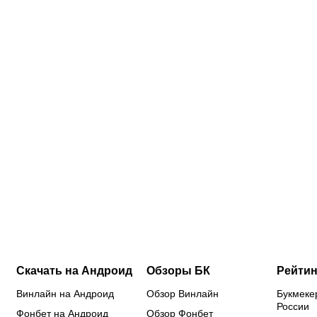
0:30
07.08.2026
18:45
07.08.2026
18:15
07.08.2026
17:45
07.
Соболев
Валиева,
Ангелине
См
идет на
Трусова и
Мельниковой
пр
победу в
Гуменник
и другим
кв
й
гонке
получили
гимнастам
эл
бомбардиров:
нейтральный
не дали
ЖК
в чем он
статус от
визы:
ми
сильнее
ISU: кого
Россию не
у 
Кордобы,
еще
хотят
фу
Даку,
допустили
видеть на
за
Воробьева
из россиян
чемпионате
де
и Хиля
Европы?
Скачать на Андроид
Обзоры БК
Рейтин
Винлайн на Андроид
Обзор Винлайн
Букмеке
России
Фонбет на Андроид
Обзор Фонбет