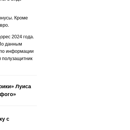
бонусы. Кроме
вро.
орес 2024 года.
 По данным
е по информации
и полузащитник
рики» Луиса
афого»
ку с