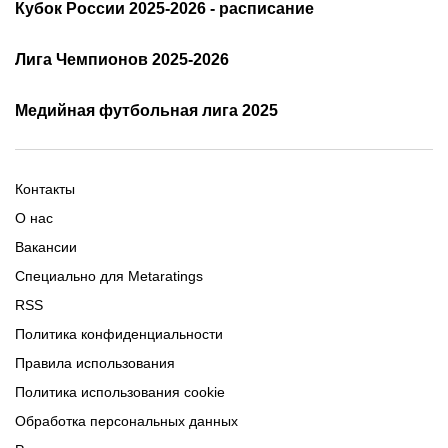
Трансляции АПЛ
Кубок России 2025-2026 - расписание
Таблица и результаты АПЛ
Кубок России 2025/2026 -
Лига Чемпионов 2025-2026
таблица и результаты
Трансляции Лиги чемпионов
чемпионов
Медийная футбольная лига 2025
Расписание матчей ЛЧ
Команды ЛЧ 2025-2026
2025-2026
Расписание Медиалиги 2025
Регламент Лиги чемпионов
Команды Медиалиги 5 сезон
Турнирная таблица Лиги
Турнирная таблица
Формат МФЛ-5
Контакты
Медиалиги 5
О нас
Вакансии
Специально для Metaratings
RSS
Политика конфиденциальности
Правила использования
Политика использования cookie
Обработка персональных данных