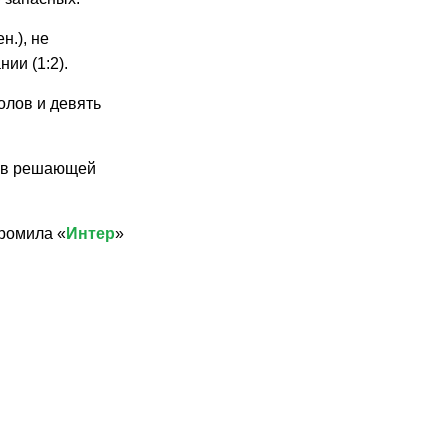
н.), не
ии (1:2).
голов и девять
л в решающей
громила «
Интер
»