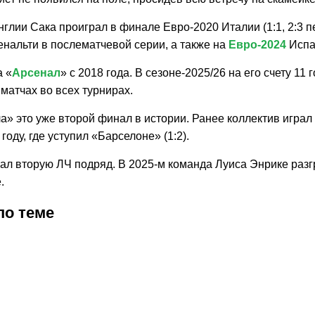
глии Сака проиграл в финале Евро-2020 Италии (1:1, 2:3 пе
енальти в послематчевой серии, а также на
Евро-2024
Испан
а «
Арсенал
» с 2018 года. В сезоне-2025/26 на его счету 11 
 матчах во всех турнирах.
а» это уже второй финал в истории. Ранее коллектив игра
году, где уступил «Барселоне» (1:2).
ал вторую ЛЧ подряд. В 2025-м команда Луиса Энрике раз
.
по теме