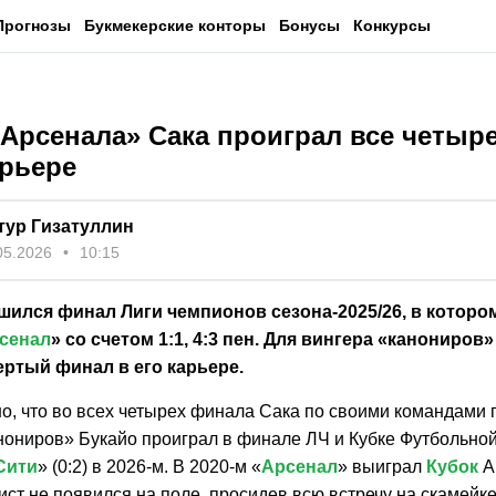
Прогнозы
Букмекерские конторы
Бонусы
Конкурсы
«Арсенала» Сака проиграл все четыр
арьере
тур Гизатуллин
05.2026
10:15
шился финал Лиги чемпионов сезона-2025/26, в которо
сенал
» со счетом 1:1, 4:3 пен. Для вингера «канониров
ертый финал в его карьере.
о, что во всех четырех финала Сака по своими командами 
нониров» Букайо проиграл в финале ЛЧ и Кубке Футбольной
Сити
» (0:2) в 2026-м. В 2020-м «
Арсенал
» выиграл
Кубок
Ан
ст не появился на поле, просидев всю встречу на скамейке