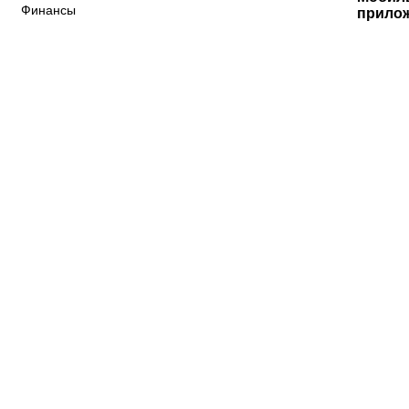
Финансы
прило
«Краснодар»
ФНЛ
ФК Акрон