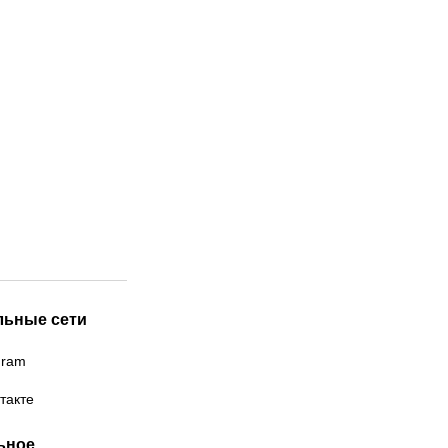
льные сети
gram
такте
ьное