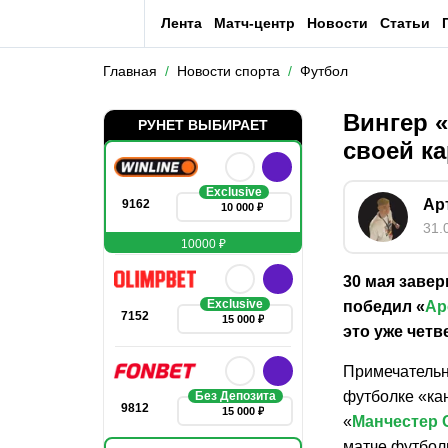
Лента
Матч-центр
Новости
Статьи
Главная
Новости спорта
Футбол
Вингер 
РУНЕТ ВЫБИРАЕТ
своей к
Exclusive
Ар
9162
10 000 ₽
31.
10000 ₽
30 мая завер
Exclusive
победил «
Ар
7152
15 000 ₽
это уже четв
Примечательн
футболке «ка
Без Депозита
9812
15 000 ₽
«
Манчестер 
матче футболи