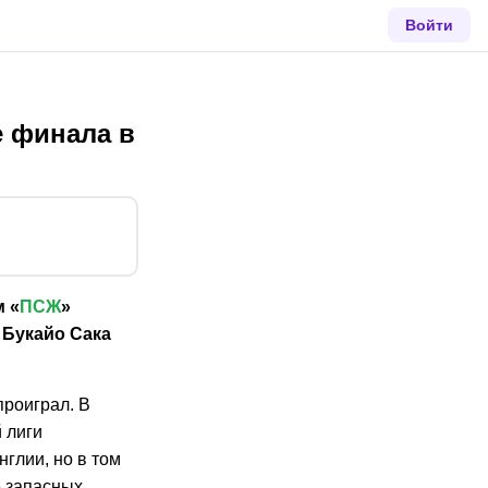
Войти
е финала в
м «
ПСЖ
»
» Букайо Сака
проиграл. В
 лиги
глии, но в том
 запасных.