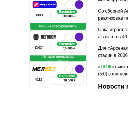
Со сборной Ан
Exclusive
3983
38 000 ₽
реализовав п
Лучшие коэффициенты
Сака играет з
ассистов в 49
Exclusive
2527
Для «Арсенал
10 000 ₽
стадии в 2006 
Лучшая программа
лояльности
«
ПСЖ
» выигр
(5:0) в финале
Exclusive
4111
30 000 ₽
Новости 