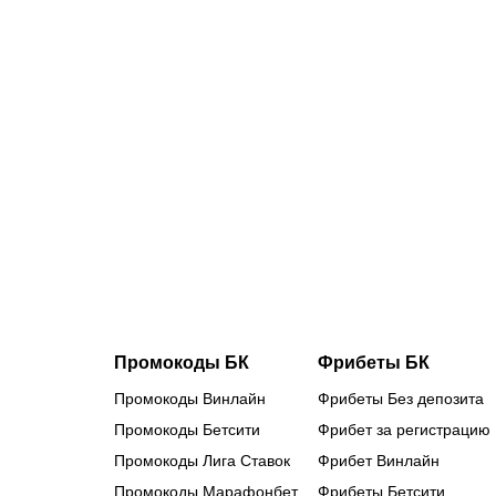
05.08.2026
2
Сетка и
календарь
Кубка
России:
«Зенит»
сыграет с
«Балтикой»,
«Спартак»
примет
«Оренбург»
Промокоды БК
Фрибеты БК
Промокоды Винлайн
Фрибеты Без депозита
Промокоды Бетсити
Фрибет за регистрацию
Промокоды Лига Ставок
Фрибет Винлайн
Промокоды Марафонбет
Фрибеты Бетсити