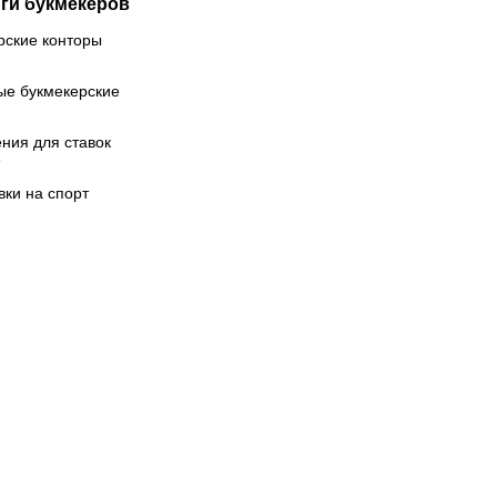
ги букмекеров
рские конторы
ые букмекерские
ния для ставок
вки на спорт