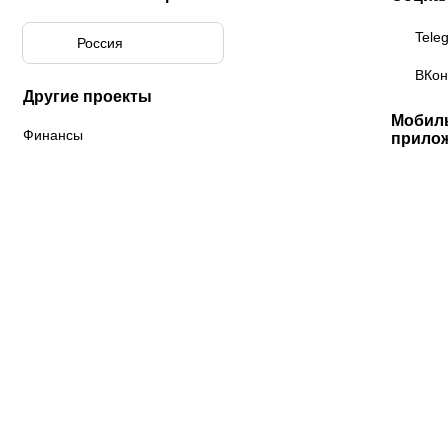
Tele
Россия
ВКон
Другие проекты
Мобил
Финансы
прило
«Краснодар»
ФНЛ
ФК Акрон