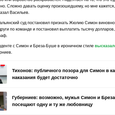
но. Сложно давать оценку произошедшему, но мне кажется, 
казал Васильев.
альянский суд постановил признать Жюлию Симон виновной
други по команде и постановил выплатить тысячу долларов,
раф.
иденте с Симон и Бреза-Буше в ироничном стиле
высказал
рниев.
Тихонов: публичного позора для Симон в к
наказания будет достаточно
Губерниев: возможно, мужья Симон и Брез
посещают одну и ту же любовницу