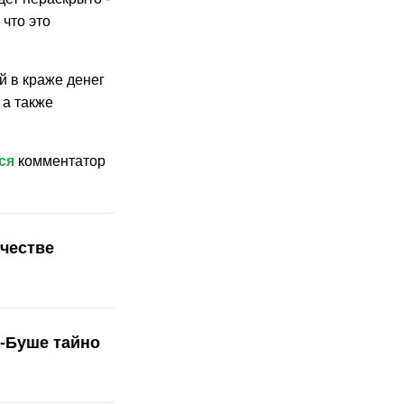
что это
 в краже денег
 а также
ся
комментатор
ачестве
а-Буше тайно