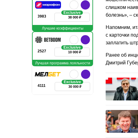
слишком наив
Exclusive
болезнь», – с
3983
38 000 ₽
Напомним, ит
Лучшие коэффициенты
с карточки по
заплатить шт
Exclusive
2527
10 000 ₽
Ранее об инц
Дмитрий Губе
Лучшая программа лояльности
Exclusive
4111
30 000 ₽