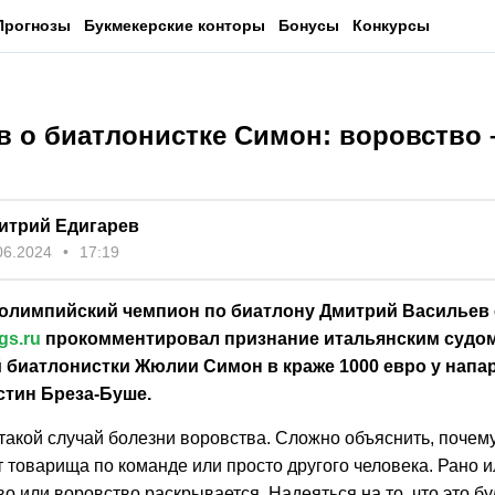
Прогнозы
Букмекерские конторы
Бонусы
Конкурсы
в о биатлонистке Симон: воровство 
итрий Едигарев
06.2024
17:19
олимпийский чемпион по биатлону Дмитрий Васильев
gs.ru
прокомментировал признание итальянским судо
 биатлонистки Жюлии Симон в краже 1000 евро у напа
тин Бреза-Буше.
такой случай болезни воровства. Сложно объяснить, почем
 товарища по команде или просто другого человека. Рано 
 или воровство раскрывается. Надеяться на то, что это бу