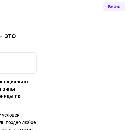
Войти
– это
 специально
м вины
рницы по
у человек
или поздно любое
дет нераскрыто -