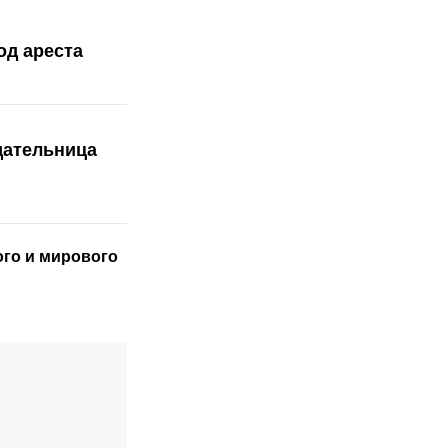
од ареста
дательница
ого
и мирового