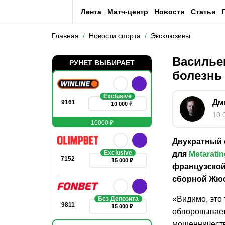
Лента
Матч-центр
Новости
Статьи
Главная
Новости спорта
Эксклюзивы
Василье
РУНЕТ ВЫБИРАЕТ
болезнь
Exclusive
Дм
9161
10 000 ₽
10.
10000 ₽
Двукратный 
Exclusive
для
Metaratin
7152
15 000 ₽
французской
сборной Жюс
«Видимо, это 
Без Депозита
9811
15 000 ₽
обворовывает
мошенничество