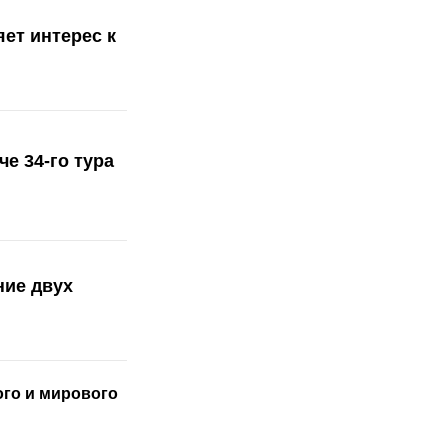
ет интерес к
е 34-го тура
ние двух
ого
и мирового