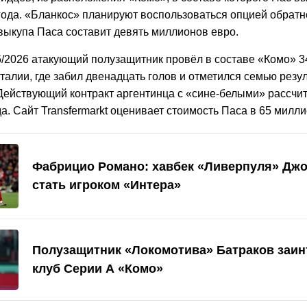
года. «Бланкос» планируют воспользоваться опцией обратн
 выкупа Паса составит девять миллионов евро.
5/2026 атакующий полузащитник провёл в составе «Комо» 3
талии, где забил двенадцать голов и отметился семью рез
Действующий контракт аргентинца с «сине-белыми» рассчит
а. Сайт Transfermarkt оценивает стоимость Паса в 65 милли
Фабрицио Романо: хавбек «Ливерпуля» Дж
стать игроком «Интера»
Полузащитник «Локомотива» Батраков заин
клуб Серии А «Комо»