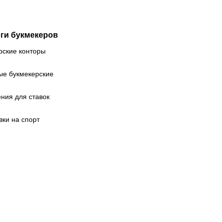
зона
ги букмекеров
рские конторы
ые букмекерские
ния для ставок
вки на спорт