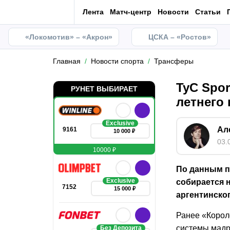
Лента
Матч-центр
Новости
Статьи
«Локомотив» – «Акрон»
ЦСКА – «Ростов»
Главная
Новости спорта
Трансферы
TyC Spor
РУНЕТ ВЫБИРАЕТ
летнего
Exclusive
Ал
9161
10 000 ₽
03.
10000 ₽
По данным по
Exclusive
собирается 
7152
15 000 ₽
аргентинско
Ранее «Корол
системы мадр
Без Депозита