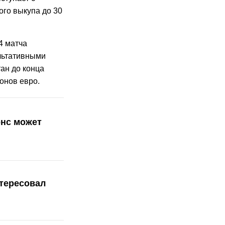
ого выкупа до 30
4 матча
ультативными
ан до конца
онов евро.
онс может
тересовал