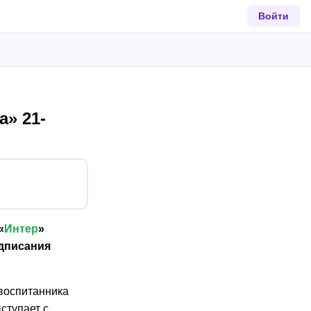
Войти
а» 21-
«
Интер
»
одписания
 воспитанника
ступает с