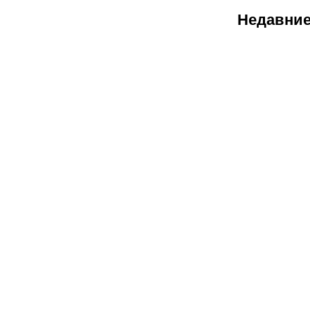
Недавние
08.08.2026
1
«Ак Барс»
пытается
сохранить
свой
костяк:
разбираем
трансферну
кампанию
команды
Гатиятулина