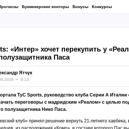
Прогнозы
Букмекерские конторы
Бонусы
Конкурсы
ts: «Интер» хочет перекупить у «Реал
 полузащитника Паса
ександр Ятчук
05.2026
8:13
ртала TyC Sports, руководство клуба Серии А Италии 
начать переговоры с мадридским «Реалом» с целью п
го полузащитника Нико Паса.
евский клуб» принял решение вернуть 21-летнего хавбека,
идцев, из расположения «Комо», в составе которого Пас вы