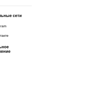
льные сети
gram
такте
ьное
жение