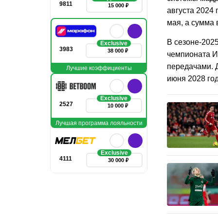
9811
15 000 ₽
августа 2024 
мая, а сумма
В сезоне-202
Exclusive
3983
38 000 ₽
чемпионата И
передачами. 
Лучшие коэффициенты
июня 2028 год
Exclusive
2527
10 000 ₽
Лучшая программа лояльности
Exclusive
4111
30 000 ₽