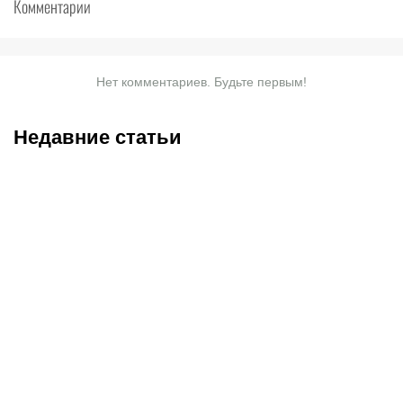
Комментарии
Нет комментариев. Будьте первым!
Недавние статьи
08.08.2026
23:30
08.08.2026
21:15
Кубок мэра Москвы-2026
Дарит открытки, пишет
по хоккею: календарь и
СМС, караулит у дома:
расписание трансляций,
Елизавету Туктамышеву
таблица столичного
уже полгода преследует
турнира
сталкер