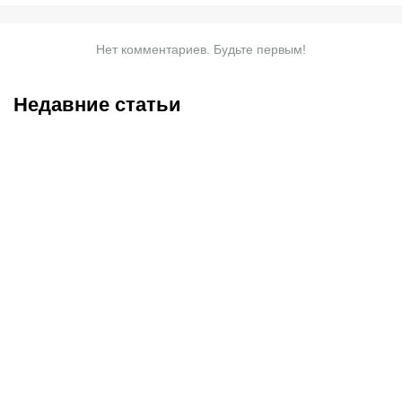
Нет комментариев. Будьте первым!
Недавние статьи
07.08.2026
20:30
07.08.2026
18:45
Трусовой и Валиевой
Соболев идет на победу
дали нейтральный
в гонке бомбардиров: в
статус: как наши
чем он сильнее Кордобы,
королевы льда готовятся
Даку, Воробьева и Хиля
к главным стартам сезона