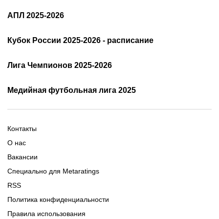
Состав РПЛ 25/26
РПЛ: таблица и результаты
АПЛ 2025-2026
Расписание АПЛ 25/26
Трансляции АПЛ
Кубок России 2025-2026 - расписание
Таблица и результаты АПЛ
Кубок России 2025/2026 -
Лига Чемпионов 2025-2026
таблица и результаты
Трансляции Лиги чемпионов
чемпионов
Медийная футбольная лига 2025
Расписание матчей ЛЧ
Команды ЛЧ 2025-2026
2025-2026
Расписание Медиалиги 2025
Регламент Лиги чемпионов
Команды Медиалиги 5 сезон
Турнирная таблица Лиги
Турнирная таблица
Формат МФЛ-5
Контакты
Медиалиги 5
О нас
Вакансии
Специально для Metaratings
RSS
Политика конфиденциальности
Правила использования