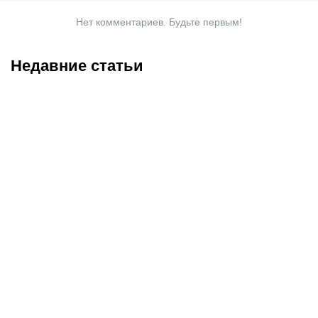
Нет комментариев. Будьте первым!
Недавние статьи
10.08.2026
15:30
10.08.2026
14:30
Эпопея с визами
Батракова удерживают в
закончена: олимпийская
«Локо»: трансфер в
чемпионка Мельникова
«Галатасарай» на грани
едет в Хорватию на
срыва
чемпионат Европы