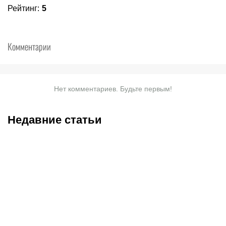
Рейтинг
:
5
Комментарии
Нет комментариев. Будьте первым!
Недавние статьи
07.08.2026
20:30
07.08.2026
18:45
Трусовой и Валиевой
Соболев идет на победу