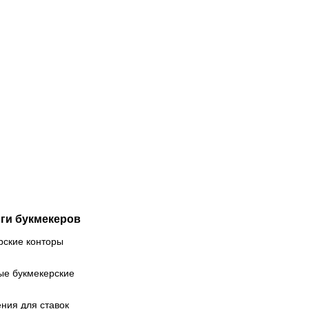
08.2026
17:10
06.08.2026
14:00
ше
Заболотного
дписывает
забанили
езд и
до конца
чет
года:
ервать
весной экс-
оклятие
игрока
вангарда»:
«Спартака»
збираем
поймали на
ансферную
допинге
мпанию
ичей
ги букмекеров
рские конторы
ые букмекерские
ния для ставок