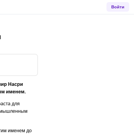
Войти
ы
мир Насри
ым именем.
раста для
 вымышленным
этим именем до