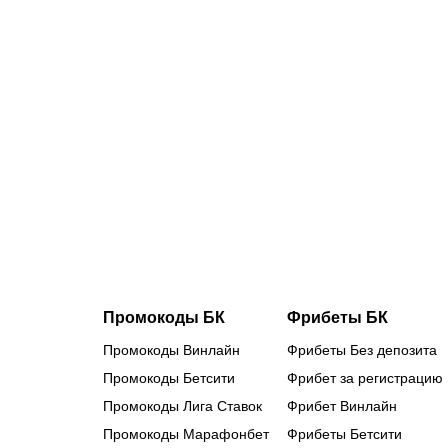
07.08.2026
1
РПЛ идет
на рекорд
посещаемос
болельщико
прибавилос
у
«Спартака»,
«Краснодар
и «Рубина»
Промокоды БК
Фрибеты БК
Промокоды Винлайн
Фрибеты Без депозита
Промокоды Бетсити
Фрибет за регистрацию
Промокоды Лига Ставок
Фрибет Винлайн
Промокоды Марафонбет
Фрибеты Бетсити