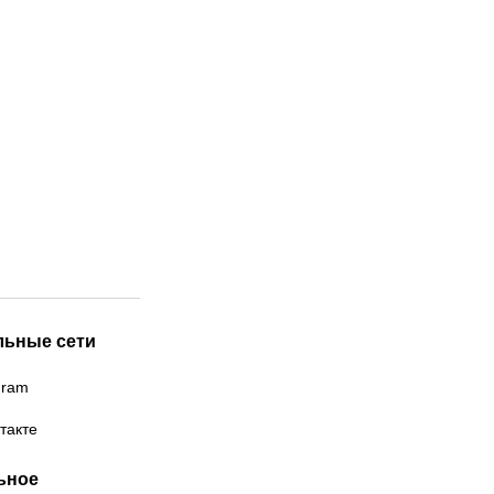
льные сети
gram
такте
ьное