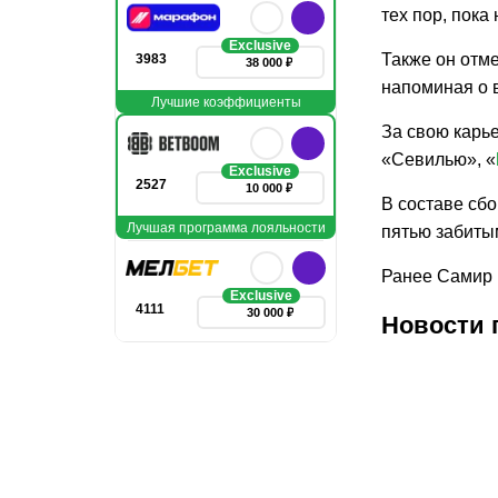
тех пор, пока
Exclusive
Также он отме
3983
38 000 ₽
напоминая о
Лучшие коэффициенты
За свою карь
«Севилью», «
Exclusive
2527
10 000 ₽
В составе сбо
Лучшая программа лояльности
пятью забиты
Ранее Самир
Exclusive
4111
30 000 ₽
Новости 