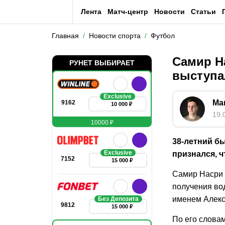
Лента
Матч-центр
Новости
Статьи
Главная
Новости спорта
Футбол
Самир На
РУНЕТ ВЫБИРАЕТ
выступ
Exclusive
Ма
9162
10 000 ₽
19.
10000 ₽
38-летний б
Exclusive
признался, 
7152
15 000 ₽
Самир Насри р
получения во
именем Алекс
Без Депозита
9812
15 000 ₽
По его словам