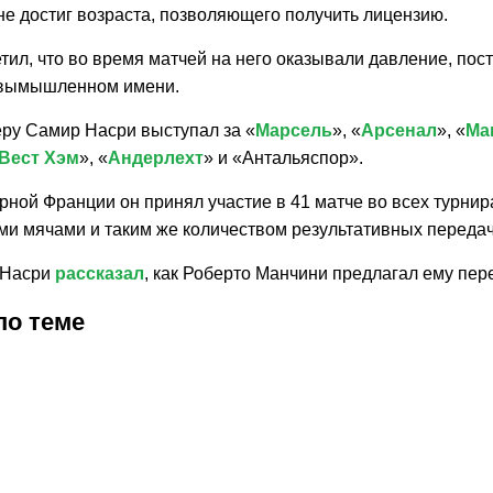
 не достиг возраста, позволяющего получить лицензию.
тил, что во время матчей на него оказывали давление, пос
 вымышленном имени.
еру Самир Насри выступал за «
Марсель
», «
Арсенал
», «
Ма
Вест Хэм
», «
Андерлехт
» и «Антальяспор».
рной Франции он принял участие в 41 матче во всех турнир
ми мячами и таким же количеством результативных передач
 Насри
рассказал
, как Роберто Манчини предлагал ему пере
по теме