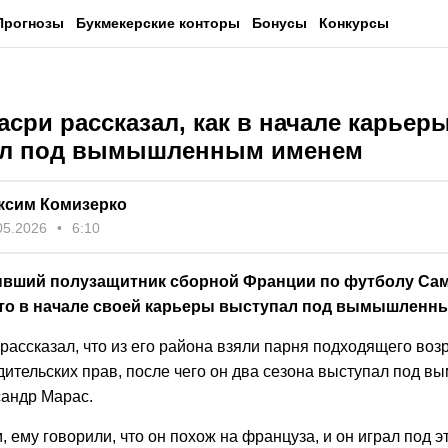
Прогнозы
Букмекерские конторы
Бонусы
Конкурсы
сри рассказал, как в начале карьер
ал под вымышленным именем
ксим Комизерко
05.2026
6:10
ывший полузащитник сборной Франции по футболу Са
что в начале своей карьеры выступал под вымышленн
ассказал, что из его района взяли парня подходящего воз
дительских прав, после чего он два сезона выступал под
андр Марас.
, ему говорили, что он похож на француза, и он играл под 