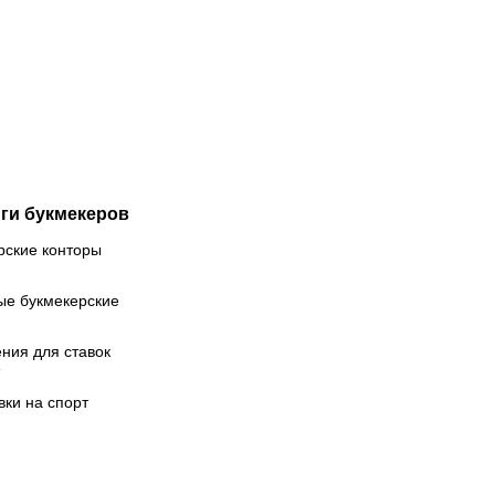
ллионов:
Ефимова
бывшего
выступит
тболиста
на
кончились
чемпионате
ньги?
Европы в
Париже
ги букмекеров
рские конторы
ые букмекерские
ния для ставок
вки на спорт