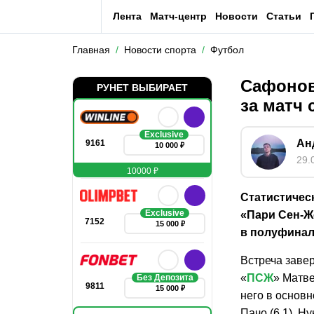
Лента
Матч-центр
Новости
Статьи
Главная
Новости спорта
Футбол
Сафонов
РУНЕТ ВЫБИРАЕТ
за матч 
Exclusive
Ан
9161
10 000 ₽
29.
10000 ₽
Статистичес
Exclusive
«Пари Сен-Ж
7152
15 000 ₽
в полуфинал
Встреча завер
«
ПСЖ
» Матве
Без Депозита
9811
15 000 ₽
него в основ
Пачо (6,1), Н