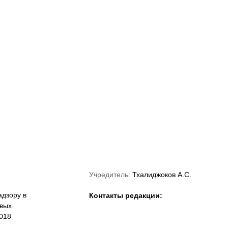
«Краснодар»
ФНЛ
ФК Акрон
Учредитель:
Тхалиджоков А.С.
дзору в
Контакты редакции:
овых
018