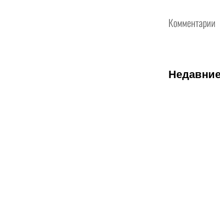
Комментарии
Недавние
07.08.2026
2
Трусовой и
Валиевой
дали
нейтральны
статус: как