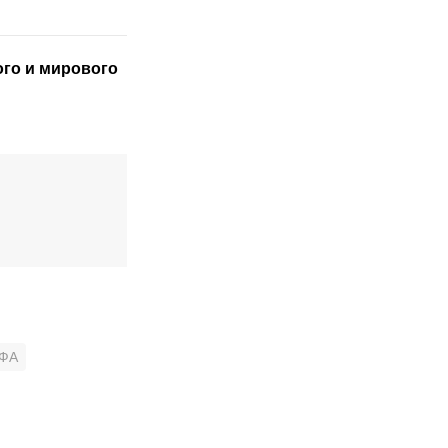
ого
и мирового
ФА