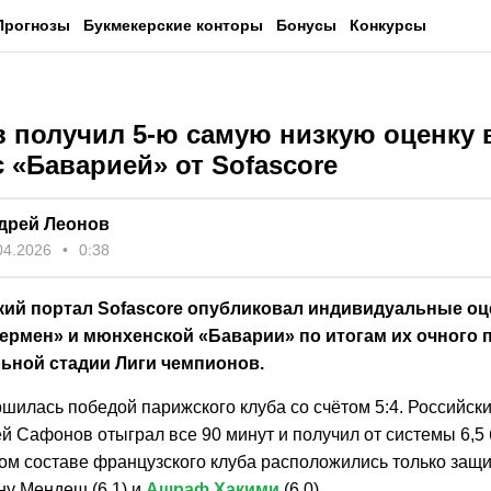
Прогнозы
Букмекерские конторы
Бонусы
Конкурсы
 получил 5-ю самую низкую оценку 
с «Баварией» от Sofascore
дрей Леонов
04.2026
0:38
кий портал Sofascore опубликовал индивидуальные оц
ермен» и мюнхенской «Баварии» по итогам их очного 
ьной стадии Лиги чемпионов.
шилась победой парижского клуба со счётом 5:4. Российск
й Сафонов отыграл все 90 минут и получил от системы 6,5
ном составе французского клуба расположились только защ
уну Мендеш (6,1) и
Ашраф Хакими
(6,0).