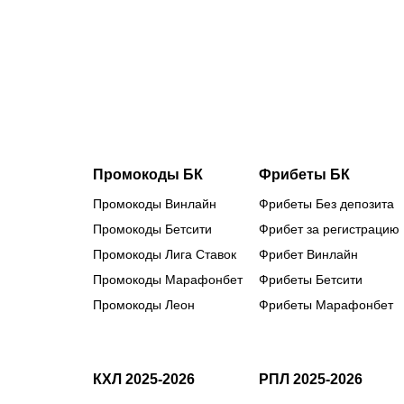
наши
королевы
льда
готовятся к
главным
стартам
сезона
Промокоды БК
Фрибеты БК
Промокоды Винлайн
Фрибеты Без депозита
Промокоды Бетсити
Фрибет за регистрацию
Промокоды Лига Ставок
Фрибет Винлайн
Промокоды Марафонбет
Фрибеты Бетсити
Промокоды Леон
Фрибеты Марафонбет
КХЛ 2025-2026
РПЛ 2025-2026