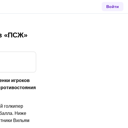
Войти
в «ПСЖ»
енки игроков
противостояния
ий голкипер
 балла. Ниже
итники Вильям