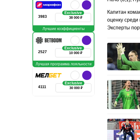
Капитан кома
Exclusive
3983
38 000 ₽
оценку среди 
Эксперты порт
Лучшие коэффициенты
Exclusive
2527
10 000 ₽
Лучшая программа лояльности
Exclusive
4111
30 000 ₽