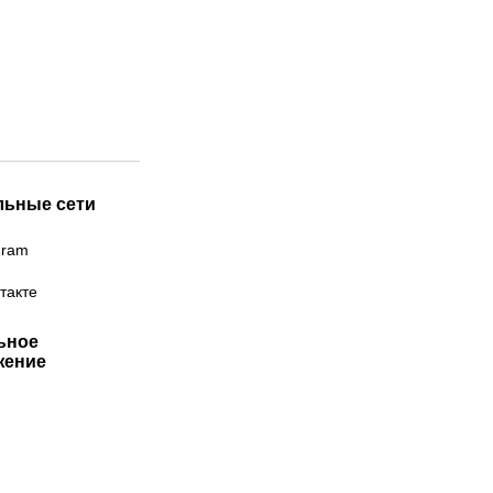
льные сети
gram
такте
ьное
жение