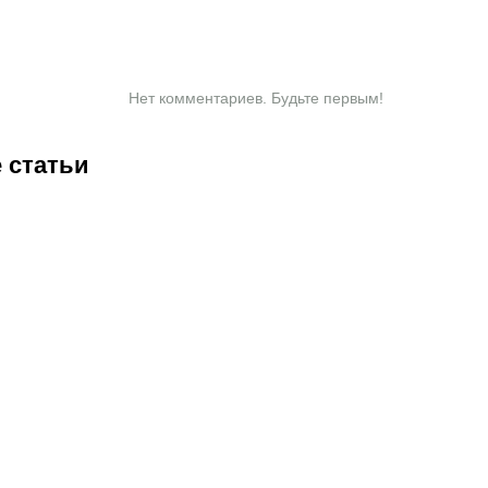
Нет комментариев. Будьте первым!
 статьи
0:30
07.08.2026
18:45
07.08.2026
18:15
07.08.2026
17:45
07.
Соболев
Валиева,
Ангелине
См
идет на
Трусова и
Мельниковой
пр
победу в
Гуменник
и другим
кв
й
гонке
получили
гимнастам
эл
бомбардиров:
нейтральный
не дали
ЖК