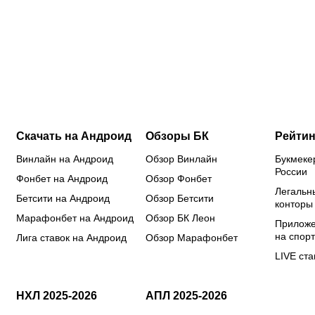
в чем он
статус от
визы:
ми
сильнее
ISU: кого
Россию не
у 
Кордобы,
еще
хотят
фу
Даку,
допустили
видеть на
за
Воробьева
из россиян
чемпионате
де
и Хиля
Европы?
Скачать на Андроид
Обзоры БК
Рейтин
Винлайн на Андроид
Обзор Винлайн
Букмеке
России
Фонбет на Андроид
Обзор Фонбет
Легальн
Бетсити на Андроид
Обзор Бетсити
конторы
Марафонбет на Андроид
Обзор БК Леон
Приложе
на спорт
Лига ставок на Андроид
Обзор Марафонбет
LIVE ста
НХЛ 2025-2026
АПЛ 2025-2026