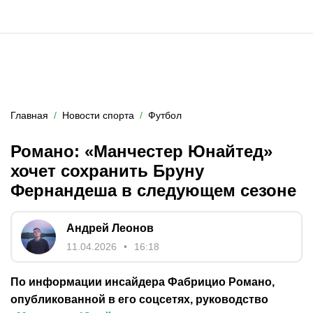
Главная
Новости спорта
Футбол
Романо: «Манчестер Юнайтед»
хочет сохранить Бруну
Фернандеша в следующем сезоне
Андрей Леонов
11.04.2026
16:18
По информации инсайдера Фабрицио Романо,
опубликованной в его соцсетях, руководство