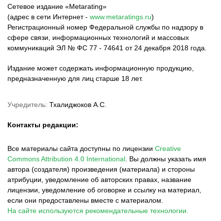
Сетевое издание «Metarating»
(адрес в сети Интернет -
www.metaratings.ru
)
Регистрационный номер Федеральной службы по надзору в
сфере связи, информационных технологий и массовых
коммуникаций ЭЛ № ФС 77 - 74641 от 24 декабря 2018 года.
Издание может содержать информационную продукцию,
предназначенную для лиц старше 18 лет.
Учредитель:
Тхалиджоков А.С.
Контакты редакции:
Все материалы сайта доступны по лицензии
Creative
Commons Attribution 4.0 International
.
Вы должны указать имя
автора (создателя) произведения (материала) и стороны
атрибуции, уведомление об авторских правах, название
лицензии, уведомление об оговорке и ссылку на материал,
если они предоставлены вместе с материалом.
На сайте используются рекомендательные технологии.