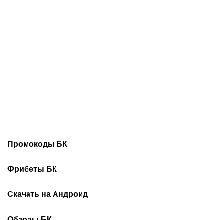
Трусовой и Валиевой
Соболев идет на победу
дали нейтральный
в гонке бомбардиров: в
статус: как наши
чем он сильнее Кордобы,
королевы льда готовятся
Даку, Воробьева и Хиля
к главным стартам сезона
Промокоды БК
Промокоды Винлайн
Промокоды Марафонбет
Фрибеты БК
Промокоды Бетсити
Промокоды Леон
Фрибеты Без депозита
Промокоды Лига Ставок
Фрибеты Бетсити
Скачать на Андроид
Фрибет за регистрацию
Фрибеты Марафонбет
Винлайн на Андроид
Фрибет Винлайн
Марафонбет на Андроид
Обзоры БК