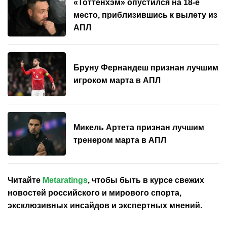
«Тоттенхэм» опустился на 18-е
место, приблизившись к вылету из
АПЛ
Бруну Фернандеш признан лучшим
игроком марта в АПЛ
Микель Артета признан лучшим
тренером марта в АПЛ
Читайте
Metaratings
, чтобы быть в курсе свежих
новостей
российского
и мирового спорта,
эксклюзивных инсайдов и экспертных мнений.