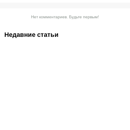
Нет комментариев. Будьте первым!
Недавние статьи
05.08.2026
23:40
05.08.2026
23:30
Сетка и календарь Кубка
Расписание и результаты
России: «Зенит» сыграет
FONBET Кубка России по
с «Балтикой», «Спартак»
футболу: «Спартак»
примет «Оренбург»
начал с разгрома
«Оренбурга»