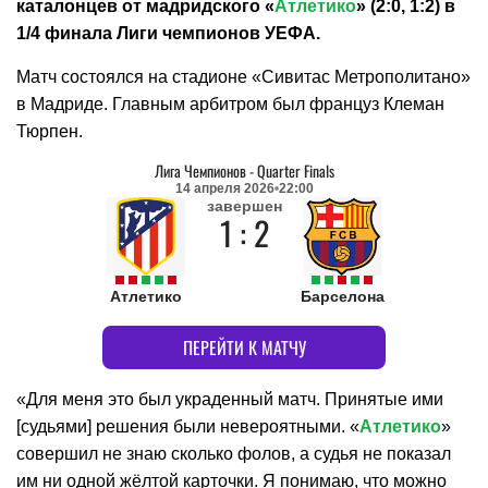
каталонцев от мадридского «
Атлетико
» (2:0, 1:2) в
1/4 финала Лиги чемпионов УЕФА.
Матч состоялся на стадионе «Сивитас Метрополитано»
в Мадриде. Главным арбитром был француз Клеман
Тюрпен.
Лига Чемпионов
-
Quarter Finals
14 апреля 2026
22:00
завершен
1 : 2
Атлетико
Барселона
ПЕРЕЙТИ К МАТЧУ
«Для меня это был украденный матч. Принятые ими
[судьями] решения были невероятными. «
Атлетико
»
совершил не знаю сколько фолов, а судья не показал
им ни одной жёлтой карточки. Я понимаю, что можно