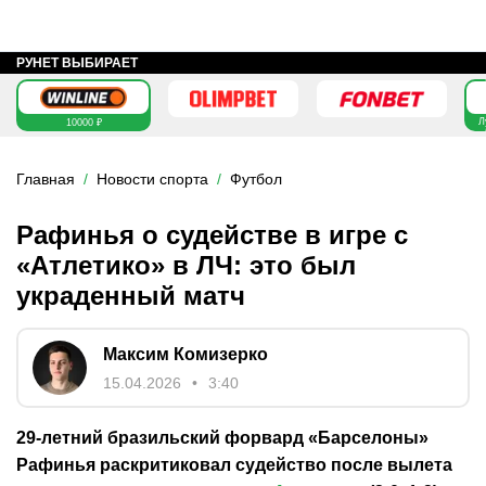
РУНЕТ ВЫБИРАЕТ
Л
10000 ₽
Главная
Новости спорта
Футбол
Рафинья о судействе в игре с
«Атлетико» в ЛЧ: это был
украденный матч
Максим Комизерко
15.04.2026
3:40
29-летний бразильский форвард «Барселоны»
Рафинья раскритиковал судейство после вылета