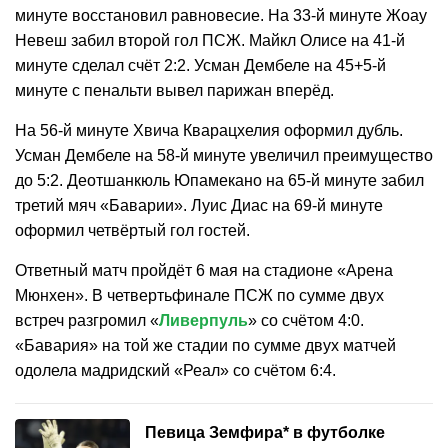
минуте восстановил равновесие. На 33-й минуте Жоау
Невеш забил второй гол ПСЖ. Майкл Олисе на 41-й
минуте сделал счёт 2:2. Усман Дембеле на 45+5-й
минуте с пенальти вывел парижан вперёд.
На 56-й минуте Хвича Кварацхелия оформил дубль.
Усман Дембеле на 58-й минуте увеличил преимущество
до 5:2. Деотшанкюль Юпамекано на 65-й минуте забил
третий мяч «Баварии». Луис Диас на 69-й минуте
оформил четвёртый гол гостей.
Ответный матч пройдёт 6 мая на стадионе «Арена
Мюнхен». В четвертьфинале ПСЖ по сумме двух
встреч разгромил «
Ливерпуль
» со счётом 4:0.
«Бавария» на той же стадии по сумме двух матчей
одолела мадридский «Реал» со счётом 6:4.
Певица Земфира* в футболке