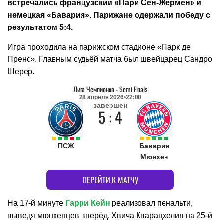
встречались французский «Пари Сен-Жермен» и
немецкая «Бавария». Парижане одержали победу с
результатом 5:4.
Игра проходила на парижском стадионе «Парк де
Пренс». Главным судьёй матча был швейцарец Сандро
Шерер.
Лига Чемпионов
-
Semi Finals
28 апреля 2026
22:00
завершен
5 : 4
ПСЖ
Бавария
Мюнхен
ПЕРЕЙТИ К МАТЧУ
На 17-й минуте
Гарри Кейн
реализовал пенальти,
выведя мюнхенцев вперёд. Хвича Кварацхелия на 25-й