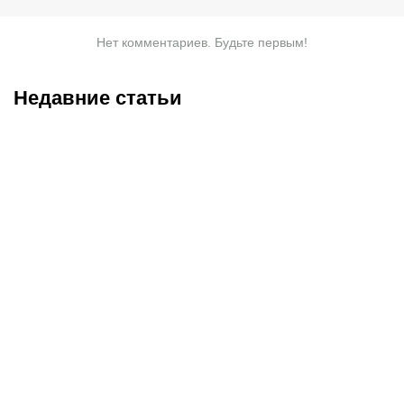
Нет комментариев. Будьте первым!
Недавние статьи
09.08.2026
22:55
09.08.2026
20:00
«Краснодар» показал
Бегство Семака и дубль
«Спартаку», кто здесь
20-летнего Гарибяна:
претендент на титул:
дебютант сбросил
«красно-белым» не помог
«Зенит» с первого места
даже Даку
– как это было