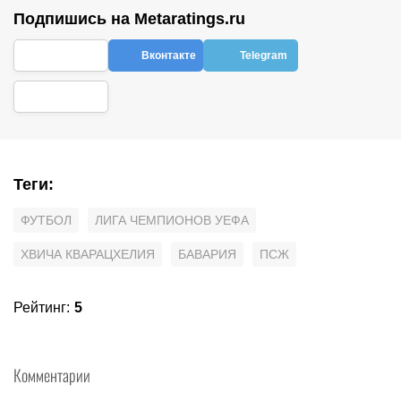
Подпишись на Metaratings.ru
Вконтакте
Telegram
Теги
:
ФУТБОЛ
ЛИГА ЧЕМПИОНОВ УЕФА
ХВИЧА КВАРАЦХЕЛИЯ
БАВАРИЯ
ПСЖ
Рейтинг
:
5
Комментарии