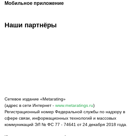
Мобильное приложение
Наши партнёры
ФК «Зенит»
ФК «Спартак»
ФК «Краснодар»
Сетевое издание «Metarating»
(адрес в сети Интернет -
www.metaratings.ru
)
Регистрационный номер Федеральной службы по надзору в
сфере связи, информационных технологий и массовых
коммуникаций ЭЛ № ФС 77 - 74641 от 24 декабря 2018 года.