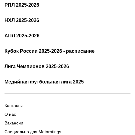
КХЛ: расписание матчей
LIVE ставки на спорт
Трансферы КХЛ, лето 2025
РПЛ 2025-2026
конторы
2025-2026
Расписание РПЛ 2025-2026
Трансферы РПЛ, лето 2025
НХЛ 2025-2026
Прямые трансляции РПЛ
Состав РПЛ 25/26
РПЛ: таблица и результаты
АПЛ 2025-2026
Расписание АПЛ 25/26
Трансляции АПЛ
Кубок России 2025-2026 - расписание
Таблица и результаты АПЛ
Кубок России 2025/2026 -
Лига Чемпионов 2025-2026
таблица и результаты
Трансляции Лиги чемпионов
чемпионов
Медийная футбольная лига 2025
Расписание матчей ЛЧ
Команды ЛЧ 2025-2026
2025-2026
Расписание Медиалиги 2025
Регламент Лиги чемпионов
Команды Медиалиги 5 сезон
Турнирная таблица Лиги
Турнирная таблица
Формат МФЛ-5
Контакты
Медиалиги 5
О нас
Вакансии
Специально для Metaratings