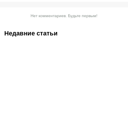
Нет комментариев. Будьте первым!
Недавние статьи
06.08.2026
14:00
06.08.2026
12:00
Заболотного забанили до
Переход Даку в
конца года: весной экс-
«Спартак» – очень
игрока «Спартака»
правильный трансфер: в
поймали на допинге
выигрыше могут
оказаться все стороны