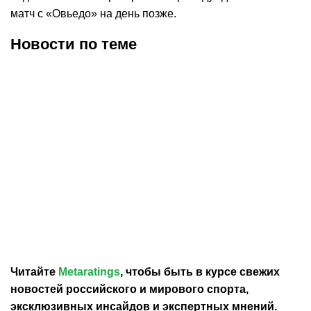
матч с «Овьедо» на день позже.
Новости по теме
09.08.2026
8:45
09.08.2026
5:27
Иньеста выразил
Флик — об уходе Араухо:
соболезнования в связи
мы не смогли
со смертью отца Месси
задействовать его так,
как хотели бы
Читайте
Metaratings
, чтобы быть в курсе свежих
новостей
российского
и мирового спорта,
эксклюзивных инсайдов и экспертных мнений.