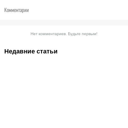
Комментарии
Нет комментариев. Будьте первым!
Недавние статьи
09.08.2026
17:30
09.08.2026
15:15
Трюк года в Первой лиге:
С ЧМ-2026 не прошло и
кувырок легионера
месяца, а эти команды не
«Спартака» свел с ума
узнать: как изменились
соперников и судей
Германия, Франция и