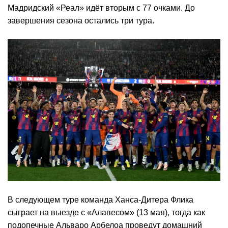
Мадридский «Реал» идёт вторым с 77 очками. До
завершения сезона остались три тура.
В следующем туре команда Ханса-Дитера Флика
сыграет на выезде с «Алавесом» (13 мая), тогда как
подопечные Альваро Арбелоа проведут домашний