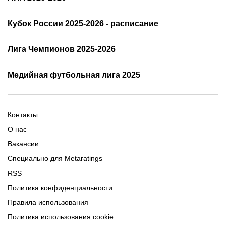
Расписание АПЛ 25/26
Трансляции АПЛ
Кубок России 2025-2026 - расписание
Таблица и результаты АПЛ
Кубок России 2025/2026 -
Лига Чемпионов 2025-2026
таблица и результаты
Трансляции Лиги чемпионов
чемпионов
Медийная футбольная лига 2025
Расписание матчей ЛЧ
Команды ЛЧ 2025-2026
2025-2026
Расписание Медиалиги 2025
Регламент Лиги чемпионов
Команды Медиалиги 5 сезон
Турнирная таблица Лиги
Турнирная таблица
Формат МФЛ-5
Контакты
Медиалиги 5
О нас
Вакансии
Специально для Metaratings
RSS
Политика конфиденциальности
Правила использования
Политика использования cookie