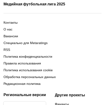
Трансляции Лиги чемпионов
чемпионов
Медийная футбольная лига 2025
Расписание матчей ЛЧ
Команды ЛЧ 2025-2026
2025-2026
Расписание Медиалиги 2025
Регламент Лиги чемпионов
Команды Медиалиги 5 сезон
Турнирная таблица Лиги
Турнирная таблица
Формат МФЛ-5
Контакты
Медиалиги 5
О нас
Вакансии
Специально для Metaratings
RSS
Политика конфиденциальности
Правила использования
Политика использования cookie
Обработка персональных данных
Редакционная политика
Региональные версии
Другие проекты
Финансы