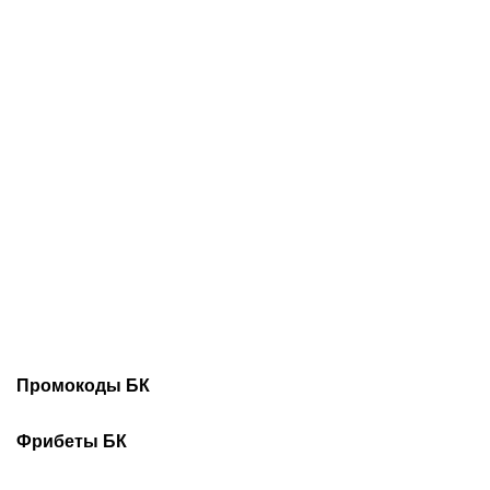
07.08.2026
20:30
07.08.2026
18:45
Трусовой и Валиевой
Соболев идет на победу
дали нейтральный
в гонке бомбардиров: в
статус: как наши
чем он сильнее Кордобы,
королевы льда готовятся
Даку, Воробьева и Хиля
к главным стартам сезона
Промокоды БК
Промокоды Винлайн
Промокоды Марафонбет
Фрибеты БК
Промокоды Бетсити
Промокоды Леон
Фрибеты Без депозита