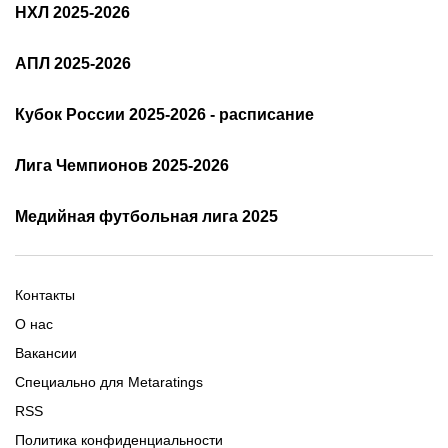
Трансферы РПЛ, лето 2025
НХЛ 2025-2026
Прямые трансляции РПЛ
Состав РПЛ 25/26
РПЛ: таблица и результаты
АПЛ 2025-2026
Расписание АПЛ 25/26
Трансляции АПЛ
Кубок России 2025-2026 - расписание
Таблица и результаты АПЛ
Кубок России 2025/2026 -
Лига Чемпионов 2025-2026
таблица и результаты
Трансляции Лиги чемпионов
чемпионов
Медийная футбольная лига 2025
Расписание матчей ЛЧ
Команды ЛЧ 2025-2026
2025-2026
Расписание Медиалиги 2025
Регламент Лиги чемпионов
Команды Медиалиги 5 сезон
Турнирная таблица Лиги
Турнирная таблица
Формат МФЛ-5
Контакты
Медиалиги 5
О нас
Вакансии
Специально для Metaratings
RSS
Политика конфиденциальности