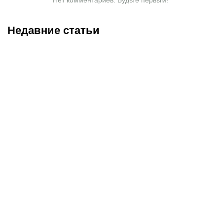
Недавние статьи
06.08.2026
22:25
06.08.2026
20:50
«Выглядит как новая»:
Поможет ли Даку стать
что сделали с любимым
«Спартаку» чемпионом?
авто Овечкина,
В РПЛ уже были случаи,
подаренным за победу на
когда золото приносил
ЧМ-2014
один трансфер