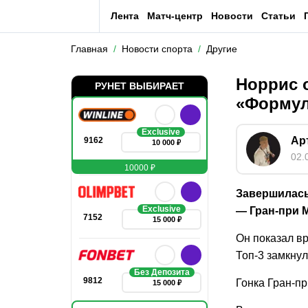
Лента
Матч-центр
Новости
Статьи
Главная
Новости спорта
Другие
Норрис 
РУНЕТ ВЫБИРАЕТ
«Формул
Exclusive
Ар
9162
10 000 ₽
02.
10000 ₽
Завершилась
Exclusive
— Гран-при 
7152
15 000 ₽
Он показал вр
Топ-3 замкнул
Без Депозита
9812
Гонка Гран-пр
15 000 ₽