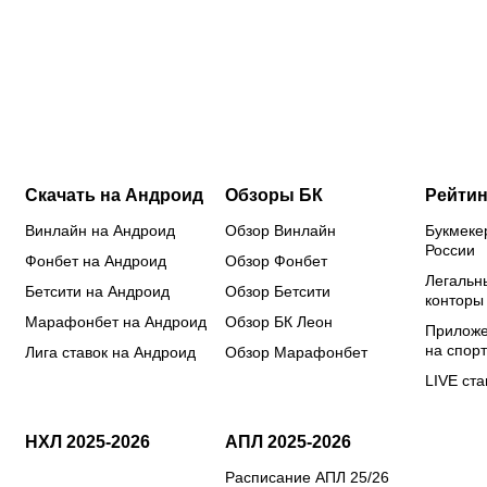
:
«Спартака»
в
из НХЛ
по
поймали на
выигрыше
Эйвери
св
ю
допинге
могут
стал
фи
оказаться
любимчиком
ку
все
Голливуда
стороны
Скачать на Андроид
Обзоры БК
Рейтин
Винлайн на Андроид
Обзор Винлайн
Букмеке
России
Фонбет на Андроид
Обзор Фонбет
Легальн
Бетсити на Андроид
Обзор Бетсити
конторы
Марафонбет на Андроид
Обзор БК Леон
Приложе
на спорт
Лига ставок на Андроид
Обзор Марафонбет
LIVE ста
НХЛ 2025-2026
АПЛ 2025-2026
Расписание АПЛ 25/26