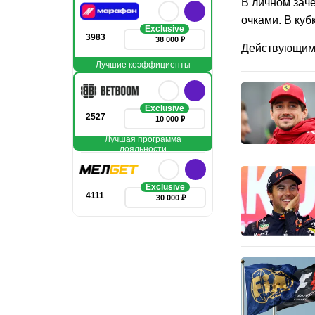
В личном зач
очками. В куб
Exclusive
3983
38 000 ₽
Действующим 
Лучшие коэффициенты
Exclusive
2527
10 000 ₽
Лучшая программа
лояльности
Exclusive
4111
30 000 ₽