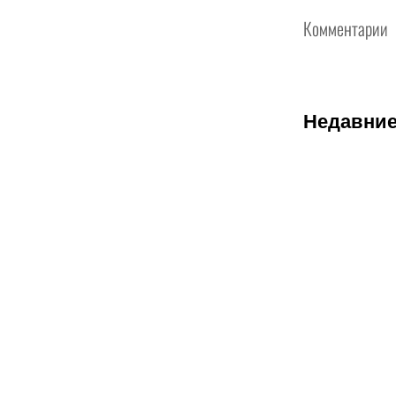
Комментарии
Недавние
06.08.2026
1
Буше
подписывае
звезд и
хочет
прервать
проклятие