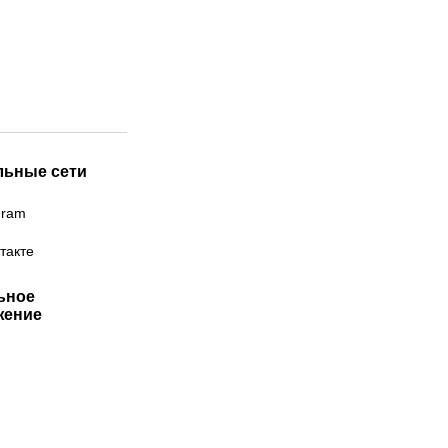
льные сети
gram
такте
ьное
жение