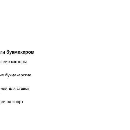
казала
статистика
ою
Лео в
гуру в
«Интер
пальнике
Майами»
ги букмекеров
рские конторы
ые букмекерские
ния для ставок
вки на спорт