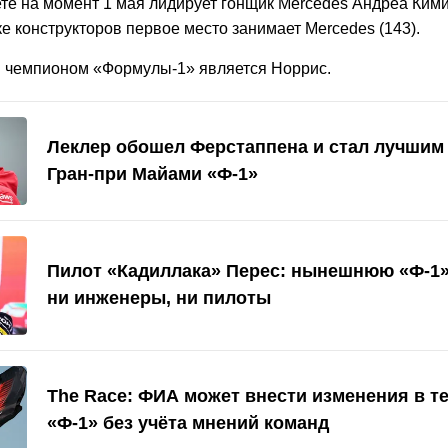
ете на момент 1 мая лидирует гонщик Mercedes Андреа Кими
ке конструкторов первое место занимает Mercedes (143).
чемпионом «Формулы-1» является Норрис.
Леклер обошел Ферстаппена и стал лучшим
Гран-при Майами «Ф-1»
Пилот «Кадиллака» Перес: нынешнюю «Ф-1
ни инженеры, ни пилоты
The Race: ФИА может внести изменения в т
«Ф-1» без учёта мнений команд