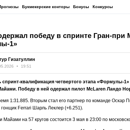
Прогнозы
Букмекерские конторы
Бонусы
Конкурсы
одержал победу в спринте Гран-при
ы-1»
тур Гизатуллин
05.2026
19:51
 спринт-квалификация четвертого этапа «Формулы-1» 
Майами. Победу в ней одержал пилот McLaren Ландо Но
емя 1:31.885. Вторым стал его партнер по команде Оскар Пи
 гонщик Ferrari Шарль Леклер (+6.251).
и Майами на 57 кругов состоится 3 мая в 23:00 по московс