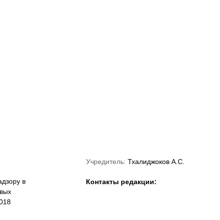
«Краснодар»
ФНЛ
ФК Акрон
Учредитель:
Тхалиджоков А.С.
дзору в
Контакты редакции:
овых
018