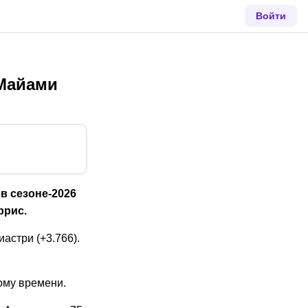
Войти
 Майами
в сезоне-2026
ррис.
астри (+3.766).
кому времени.