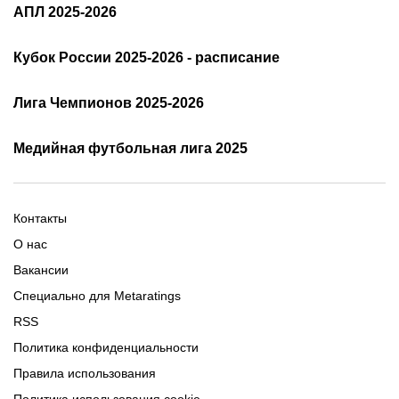
РПЛ: таблица и результаты
АПЛ 2025-2026
Расписание АПЛ 25/26
Трансляции АПЛ
Кубок России 2025-2026 - расписание
Таблица и результаты АПЛ
Кубок России 2025/2026 -
Лига Чемпионов 2025-2026
таблица и результаты
Трансляции Лиги чемпионов
чемпионов
Медийная футбольная лига 2025
Расписание матчей ЛЧ
Команды ЛЧ 2025-2026
2025-2026
Расписание Медиалиги 2025
Регламент Лиги чемпионов
Команды Медиалиги 5 сезон
Турнирная таблица Лиги
Турнирная таблица
Формат МФЛ-5
Контакты
Медиалиги 5
О нас
Вакансии
Специально для Metaratings
RSS
Политика конфиденциальности
Правила использования
Политика использования cookie