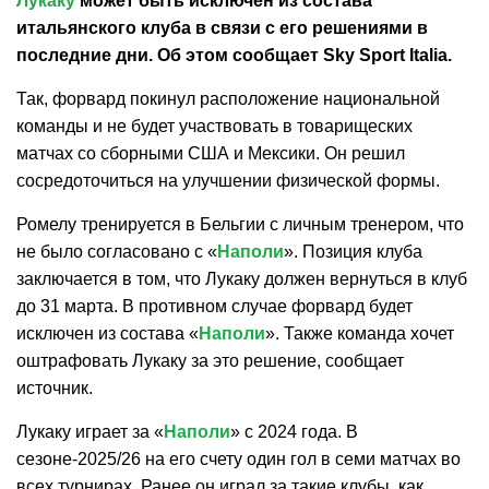
Лукаку
может быть исключен из состава
итальянского клуба в связи с его решениями в
последние дни. Об этом сообщает Sky Sport Italia.
Так, форвард покинул расположение национальной
команды и не будет участвовать в товарищеских
матчах со сборными США и Мексики. Он решил
сосредоточиться на улучшении физической формы.
Ромелу тренируется в Бельгии с личным тренером, что
не было согласовано с «
Наполи
». Позиция клуба
заключается в том, что Лукаку должен вернуться в клуб
до 31 марта. В противном случае форвард будет
исключен из состава «
Наполи
». Также команда хочет
оштрафовать Лукаку за это решение, сообщает
источник.
Лукаку играет за «
Наполи
» с 2024 года. В
сезоне-2025/26 на его счету один гол в семи матчах во
всех турнирах. Ранее он играл за такие клубы, как