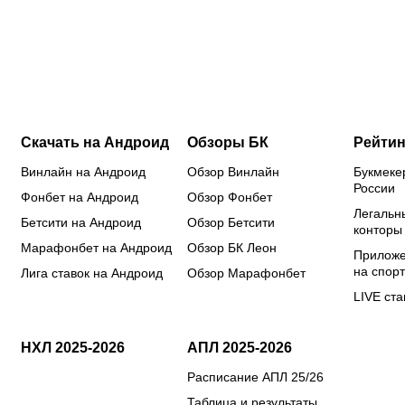
Кордобы,
еще
хотят
фу
Даку,
допустили
видеть на
за
Воробьева
из россиян
чемпионате
де
и Хиля
Европы?
Скачать на Андроид
Обзоры БК
Рейтин
Винлайн на Андроид
Обзор Винлайн
Букмеке
России
Фонбет на Андроид
Обзор Фонбет
Легальн
Бетсити на Андроид
Обзор Бетсити
конторы
Марафонбет на Андроид
Обзор БК Леон
Приложе
на спорт
Лига ставок на Андроид
Обзор Марафонбет
LIVE ста
НХЛ 2025-2026
АПЛ 2025-2026
Расписание АПЛ 25/26
Таблица и результаты