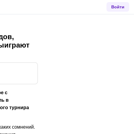
Войти
дов,
выиграют
е с
ль в
ого турнира
каких сомнений.