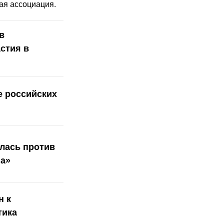
ая ассоциация.
в
стия в
е российских
лась против
на»
н к
тика