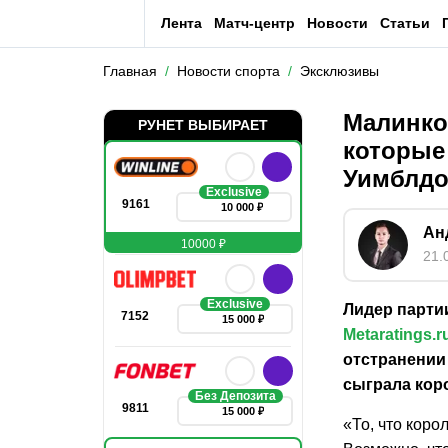
Лента
Матч-центр
Новости
Статьи
Главная
Новости спорта
Эксклюзивы
Малинко
РУНЕТ ВЫБИРАЕТ
которые
Уимблдо
Exclusive
9161
10 000 ₽
Ан
10000 ₽
21.
Exclusive
Лидер парти
7152
15 000 ₽
Metaratings.r
отстранении
сыграла кор
Без Депозита
9811
15 000 ₽
«То, что коро