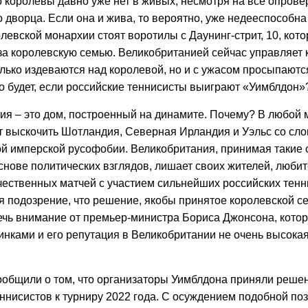
о королевы давно уже нет в живых, несмотря на все опров
 дворца. Если она и жива, то вероятно, уже недееспособна 
левской монархии стоят воротилы с Даунинг-стрит, 10, ко
за королевскую семью. Великобританией сейчас управляет к
олько издеваются над королевой, но и с ужасом просыпаютс
то будет, если российские теннисисты выиграют «Уимблдон»
ия – это дом, построенный на динамите. Почему? В любой 
т выскочить Шотландия, Северная Ирландия и Уэльс со слов
ой имперской русофобии. Великобритания, принимая такие
снове политических взглядов, лишает своих жителей, любит
чественных матчей с участием сильнейших российских тенн
я подозрение, что решение, якобы принятое королевской се
ечь внимание от премьер-министра Бориса Джонсона, кото
нками и его репутация в Великобритании не очень высокая
общили о том, что организаторы Уимблдона приняли решен
ннисистов к турниру 2022 года. С осуждением подобной по