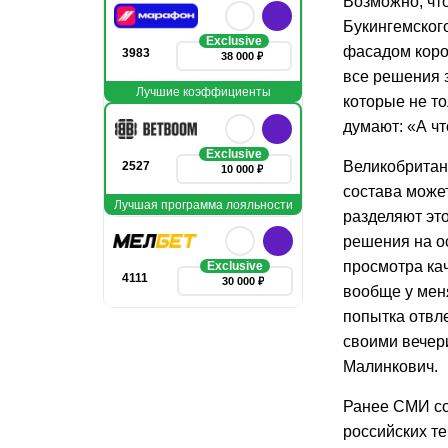
Возможно, чт
Букингемского
Exclusive
фасадом коро
3983
38 000 ₽
все решения 
Лучшие коэффициенты
которые не т
думают: «А ч
Exclusive
Великобритан
2527
10 000 ₽
состава може
Лучшая программа лояльности
разделяют эт
решения на о
просмотра ка
Exclusive
4111
30 000 ₽
вообще у мен
попытка отвл
своими вечери
Малинкович.
Ранее СМИ со
российских те