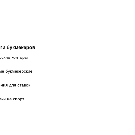
тболиста
на
кончились
чемпионате
ньги?
Европы в
Париже
ги букмекеров
рские конторы
ые букмекерские
ния для ставок
вки на спорт