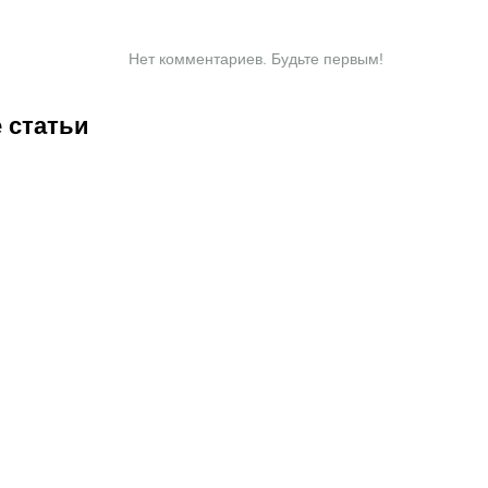
Нет комментариев. Будьте первым!
 статьи
0:30
07.08.2026
18:45
07.08.2026
18:15
07.08.2026
17:45
07.
Соболев
Валиева,
Ангелине
См
идет на
Трусова и
Мельниковой
пр
победу в
Гуменник
и другим
кв
й
гонке
получили
гимнастам
эл
бомбардиров:
нейтральный
не дали
ЖК
в чем он
статус от
визы:
ми
сильнее
ISU: кого
Россию не
у 