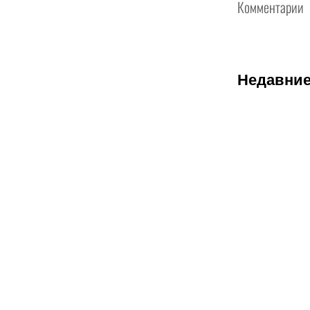
Комментарии
Недавние
07.08.2026
2
Трусовой и
Валиевой
дали
нейтральны
статус: как
наши
королевы