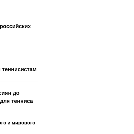
 российских
 теннисистам
сиян до
для тенниса
ого
и мирового