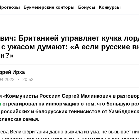
Прогнозы
Букмекерские конторы
Бонусы
Конкурсы
вич: Британией управляет кучка лор
 с ужасом думают: «А если русские 
н?»
дрей Ирха
04.2022
20:52
и «Коммунисты России» Сергей Малинкович в разговор
u
отреагировал на информацию о том, что большую ро
 российских и белорусских теннисистов от Уимблдонск
олевская семья.
лева Великобритании давно выжила из ума, не вызывает ни