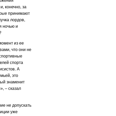
ержения
и, конечно, за
торые принимают
учка лордов,
я ночью и
?
момент из ее
ами, что они не
 спортивные
елей спорта
исистов. А
мьей, это
рый знаменит
», – сказал
ие не допускать
зиции уже