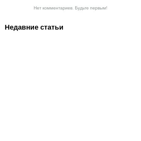
Нет комментариев. Будьте первым!
Недавние статьи
09.08.2026
17:30
09.08.2026
15:15
Трюк года в Первой лиге:
С ЧМ-2026 не прошло и
кувырок легионера
месяца, а эти команды не
«Спартака» свел с ума
узнать: как изменились
соперников и судей
Германия, Франция и
другие сборные