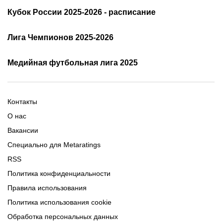
Расписание АПЛ 25/26
Трансляции АПЛ
Кубок России 2025-2026 - расписание
Таблица и результаты АПЛ
Кубок России 2025/2026 -
Лига Чемпионов 2025-2026
таблица и результаты
Трансляции Лиги чемпионов
чемпионов
Медийная футбольная лига 2025
Расписание матчей ЛЧ
Команды ЛЧ 2025-2026
2025-2026
Расписание Медиалиги 2025
Регламент Лиги чемпионов
Команды Медиалиги 5 сезон
Турнирная таблица Лиги
Турнирная таблица
Формат МФЛ-5
Контакты
Медиалиги 5
О нас
Вакансии
Специально для Metaratings
RSS
Политика конфиденциальности
Правила использования
Политика использования cookie
Обработка персональных данных