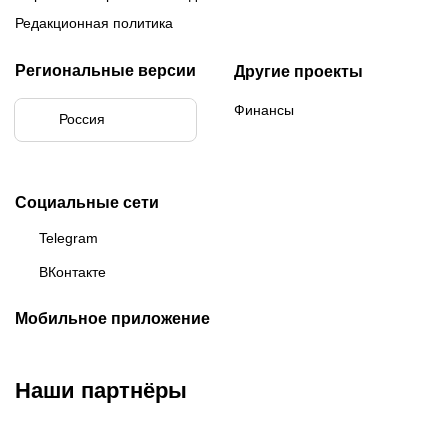
Редакционная политика
Региональные версии
Другие проекты
Финансы
Россия
Социальные сети
Telegram
ВКонтакте
Мобильное приложение
Наши партнёры