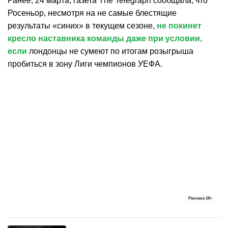
Ранее, 24 марта, газета The Telegraph сообщала, что
Росеньор, несмотря на не самые блестящие
результаты «синих» в текущем сезоне,
не покинет
кресло наставника команды даже при условии,
если
лондонцы не сумеют по итогам розыгрыша
пробиться в зону Лиги чемпионов УЕФА.
Реклама
18+