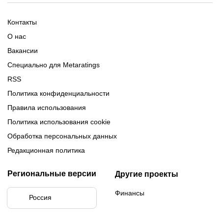
2025-2026
Расписание Медиалиги 2025
Регламент Лиги чемпионов
Команды Медиалиги 5 сезон
Турнирная таблица Лиги
Турнирная таблица
Формат МФЛ-5
Контакты
Медиалиги 5
О нас
Вакансии
Специально для Metaratings
RSS
Политика конфиденциальности
Правила использования
Политика использования cookie
Обработка персональных данных
Редакционная политика
Региональные версии
Другие проекты
Финансы
Россия