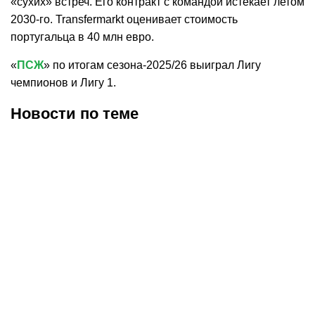
«сухих» встреч. Его контракт с командой истекает летом
2030-го. Transfermarkt оценивает стоимость
португальца в 40 млн евро.
«
ПСЖ
» по итогам сезона-2025/26 выиграл Лигу
чемпионов и Лигу 1.
Новости по теме
08.08.2026
4:24
07.08.2026
23:03
Сёмин связал слухи о
Сафонов может покинуть
продаже Сафонова с
«ПСЖ» летом, если
неудачной игрой вратаря
парижане купят нового
в недавнем матче
вратаря Судзуки