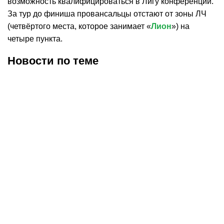
возможность квалифицироваться в Лигу конференций.
За тур до финиша провансальцы отстают от зоны ЛЧ
(четвёртого места, которое занимает «
Лион
») на
четыре пункта.
Новости по теме
09.08.2026
8:22
09.08.2026
3:22
«ПСЖ» близок к покупке
«ПСЖ» согласовал
вратаря «Пармы»
условия контракта с
Судзуки за 36 млн евро
нападающим
«Барселоны» Торресом