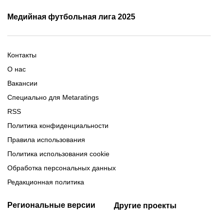
Трансляции Лиги чемпионов
чемпионов
Медийная футбольная лига 2025
Расписание матчей ЛЧ
Команды ЛЧ 2025-2026
2025-2026
Расписание Медиалиги 2025
Регламент Лиги чемпионов
Команды Медиалиги 5 сезон
Турнирная таблица Лиги
Турнирная таблица
Формат МФЛ-5
Контакты
Медиалиги 5
О нас
Вакансии
Специально для Metaratings
RSS
Политика конфиденциальности
Правила использования
Политика использования cookie
Обработка персональных данных
Редакционная политика
Региональные версии
Другие проекты