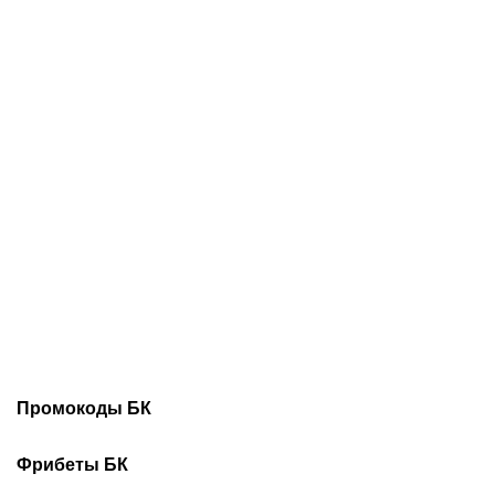
08.08.2026
23:30
08.08.2026
21:15
Кубок мэра Москвы-2026
Дарит открытки, пишет
по хоккею: календарь и
СМС, караулит у дома:
расписание трансляций,
Елизавету Туктамышеву
таблица столичного
уже полгода преследует
турнира
сталкер
Промокоды БК
Промокоды Винлайн
Промокоды Марафонбет
Фрибеты БК
Промокоды Бетсити
Промокоды Леон