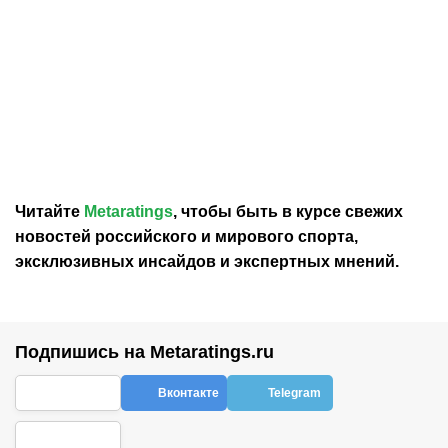
06.08.2026
19:34
06.08.2026
19:25
«Рубин» и еще несколько
Мамаев: Баринов очень
клубов интересуются
не хотел покидать
нападающим ЦСКА
«Локомотив», но клуб не
Мусаевым
оставил ему выбора
Читайте
Metaratings
, чтобы быть в курсе свежих
новостей
российского
и мирового спорта,
эксклюзивных инсайдов и экспертных мнений.
Подпишись на Metaratings.ru
Вконтакте
Telegram