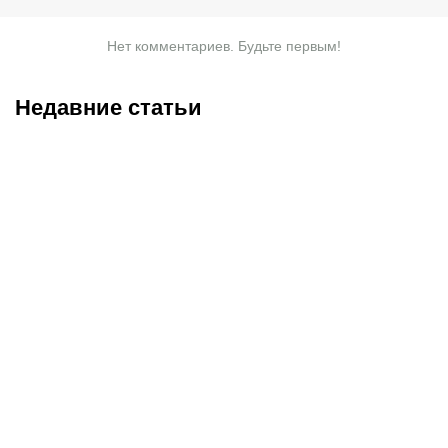
Нет комментариев. Будьте первым!
Недавние статьи
06.08.2026
20:35
06.08.2026
19:20
Валерий Карпин в
Поможет ли Даку стать
шестой раз стал отцом: у
«Спартаку» чемпионом?
тренера сборной России
В РПЛ уже были случаи,
впервые родился сын!
когда золото приносил
один трансфер