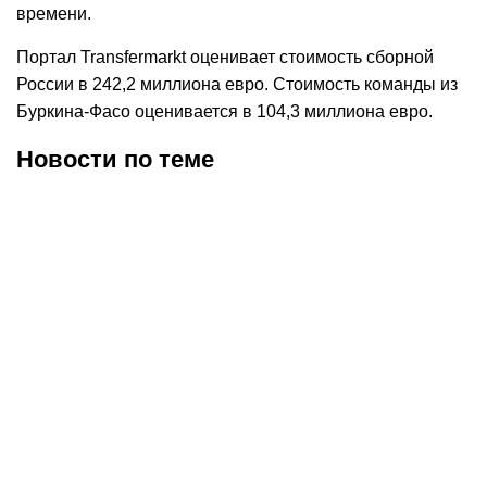
времени.
Портал Transfermarkt оценивает стоимость сборной
России в 242,2 миллиона евро. Стоимость команды из
Буркина-Фасо оценивается в 104,3 миллиона евро.
Новости по теме
06.08.2026
19:14
06.08.2026
16:03
Российский футболист
У главного тренера
Коваленко отказался
сборной России Валерия
играть за сборную
Карпина родился сын
Армении