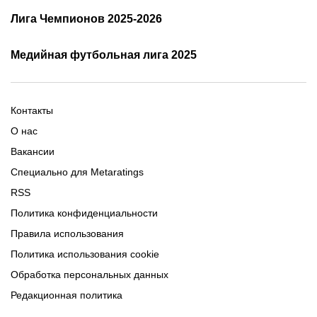
Кубок России 2025/2026 -
Лига Чемпионов 2025-2026
таблица и результаты
Трансляции Лиги чемпионов
чемпионов
Медийная футбольная лига 2025
Расписание матчей ЛЧ
Команды ЛЧ 2025-2026
2025-2026
Расписание Медиалиги 2025
Регламент Лиги чемпионов
Команды Медиалиги 5 сезон
Турнирная таблица Лиги
Турнирная таблица
Формат МФЛ-5
Контакты
Медиалиги 5
О нас
Вакансии
Специально для Metaratings
RSS
Политика конфиденциальности
Правила использования
Политика использования cookie
Обработка персональных данных
Редакционная политика