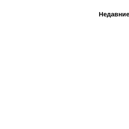
Недавние
09.08.2026
1
Инфантино
«вляпался»
в новый
скандал:
правда ли,
что УЕФА
оплачивал
услуги
любовнице
главы