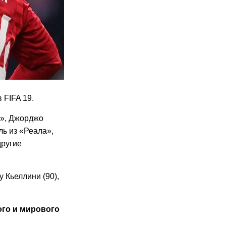
 FIFA 19.
4», Джорджо
ь из «Реала»,
другие
 Кьеллини (90),
ого
и мирового