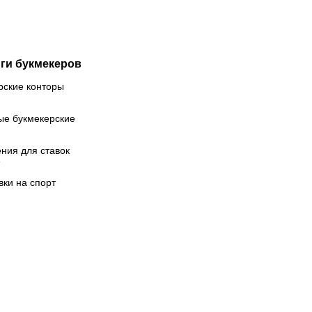
еследует
Бубнова
алкер
ги букмекеров
рские конторы
ые букмекерские
ния для ставок
вки на спорт