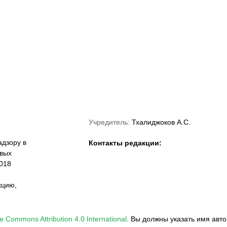
«Краснодар»
ФНЛ
ФК Акрон
Учредитель:
Тхалиджоков А.С.
дзору в
Контакты редакции:
овых
018
кцию,
e Commons Attribution 4.0 International
.
Вы должны указать имя авто