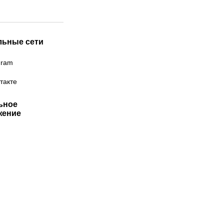
льные сети
gram
такте
ьное
жение