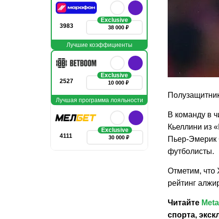
Exclusive
3983
38 000 ₽
Лучшие коэффициенты
Exclusive
2527
10 000 ₽
Полузащитник
Лучшая программа лояльности
В команду в 
Кьеллини из 
Exclusive
4111
30 000 ₽
Пьер-Эмерик 
футболисты.
Отметим, что 
рейтинг алжир
Читайте
Meta
спорта, экс