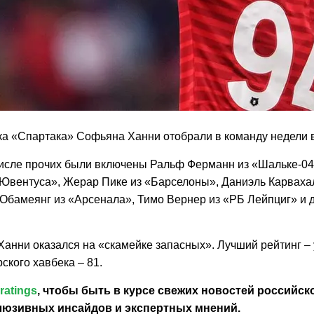
а «Спартака» Софьяна Ханни отобрали в команду недели в
числе прочих были включены Ральф Ферманн из «Шальке-0
«Ювентуса», Жерар Пике из «Барселоны», Даниэль Карвахал
Обамеянг из «Арсенала», Тимо Вернер из «РБ Лейпциг» и 
Ханни оказался на «скамейке запасных». Лучший рейтинг – у
ского хавбека – 81.
ratings
, чтобы быть в курсе свежих новостей
российск
клюзивных инсайдов и экспертных мнений.